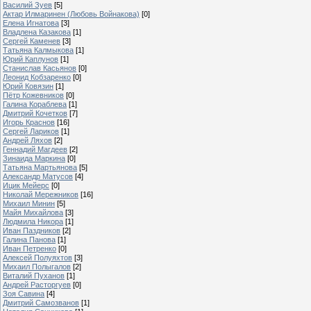
Василий Зуев
[5]
Актар Илмаринен (Любовь Войнакова)
[0]
Елена Игнатова
[3]
Владлена Казакова
[1]
Сергей Каменев
[3]
Татьяна Калмыкова
[1]
Юрий Каплунов
[1]
Станислав Касьянов
[0]
Леонид Кобзаренко
[0]
Юрий Ковязин
[1]
Пётр Кожевников
[0]
Галина Кораблева
[1]
Дмитрий Кочетков
[7]
Игорь Краснов
[16]
Сергей Лариков
[1]
Андрей Ляхов
[2]
Геннадий Магдеев
[2]
Зинаида Маркина
[0]
Татьяна Мартьянова
[5]
Александр Матусов
[4]
Ицик Мейерс
[0]
Николай Мережников
[16]
Михаил Минин
[5]
Майя Михайлова
[3]
Людмила Никора
[1]
Иван Паздников
[2]
Галина Панова
[1]
Иван Петренко
[0]
Алексей Полуяхтов
[3]
Михаил Полыгалов
[2]
Виталий Пуханов
[1]
Андрей Расторгуев
[0]
Зоя Савина
[4]
Дмитрий Самозванов
[1]