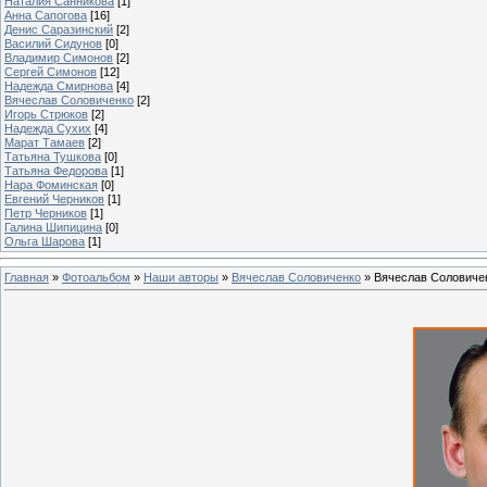
Наталия Санникова
[1]
Анна Сапогова
[16]
Денис Саразинский
[2]
Василий Сидунов
[0]
Владимир Симонов
[2]
Сергей Симонов
[12]
Надежда Смирнова
[4]
Вячеслав Соловиченко
[2]
Игорь Стрюков
[2]
Надежда Сухих
[4]
Марат Тамаев
[2]
Татьяна Тушкова
[0]
Татьяна Федорова
[1]
Нара Фоминская
[0]
Евгений Черников
[1]
Петр Черников
[1]
Галина Шипицина
[0]
Ольга Шарова
[1]
Главная
»
Фотоальбом
»
Наши авторы
»
Вячеслав Соловиченко
» Вячеслав Соловиче