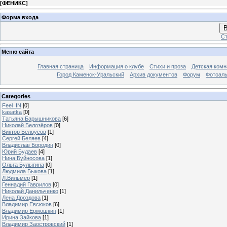
[
ФЕНИКС
]
Форма входа
В
Ст
Меню сайта
Главная страница
Информация о клубе
Стихи и проза
Детская комн
Город Каменск-Уральский
Архив документов
Форум
Фотоал
Categories
Feel_IN
[0]
kasatka
[0]
Татьяна Барышникова
[6]
Николай Белозёров
[0]
Виктор Белоусов
[1]
Сергей Беляев
[4]
Владислав Бородин
[0]
Юрий Будаев
[4]
Нина Буйносова
[1]
Ольга Булыгина
[0]
Людмила Быкова
[1]
Л.Вильмер
[1]
Геннадий Гаврилов
[0]
Николай Данильченко
[1]
Лена Дроздова
[1]
Владимир Евсюков
[6]
Владимир Ермошкин
[1]
Ирина Зайкова
[1]
Владимир Заостровский
[1]