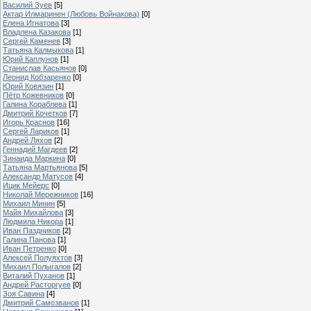
Василий Зуев
[5]
Актар Илмаринен (Любовь Войнакова)
[0]
Елена Игнатова
[3]
Владлена Казакова
[1]
Сергей Каменев
[3]
Татьяна Калмыкова
[1]
Юрий Каплунов
[1]
Станислав Касьянов
[0]
Леонид Кобзаренко
[0]
Юрий Ковязин
[1]
Пётр Кожевников
[0]
Галина Кораблева
[1]
Дмитрий Кочетков
[7]
Игорь Краснов
[16]
Сергей Лариков
[1]
Андрей Ляхов
[2]
Геннадий Магдеев
[2]
Зинаида Маркина
[0]
Татьяна Мартьянова
[5]
Александр Матусов
[4]
Ицик Мейерс
[0]
Николай Мережников
[16]
Михаил Минин
[5]
Майя Михайлова
[3]
Людмила Никора
[1]
Иван Паздников
[2]
Галина Панова
[1]
Иван Петренко
[0]
Алексей Полуяхтов
[3]
Михаил Полыгалов
[2]
Виталий Пуханов
[1]
Андрей Расторгуев
[0]
Зоя Савина
[4]
Дмитрий Самозванов
[1]