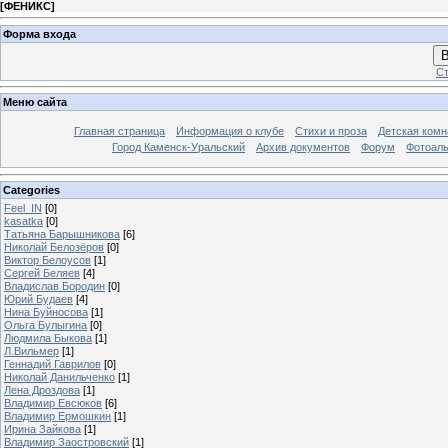
[
ФЕНИКС
]
Форма входа
В
Ст
Меню сайта
Главная страница
Информация о клубе
Стихи и проза
Детская комн
Город Каменск-Уральский
Архив документов
Форум
Фотоал
Categories
Feel_IN
[0]
kasatka
[0]
Татьяна Барышникова
[6]
Николай Белозёров
[0]
Виктор Белоусов
[1]
Сергей Беляев
[4]
Владислав Бородин
[0]
Юрий Будаев
[4]
Нина Буйносова
[1]
Ольга Булыгина
[0]
Людмила Быкова
[1]
Л.Вильмер
[1]
Геннадий Гаврилов
[0]
Николай Данильченко
[1]
Лена Дроздова
[1]
Владимир Евсюков
[6]
Владимир Ермошкин
[1]
Ирина Зайкова
[1]
Владимир Заостровский
[1]