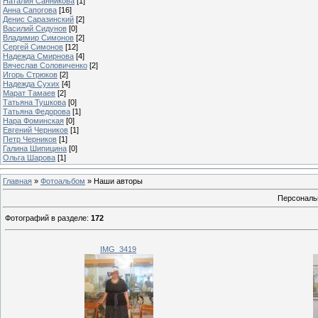
Наталия Санникова
[1]
Анна Сапогова
[16]
Денис Саразинский
[2]
Василий Сидунов
[0]
Владимир Симонов
[2]
Сергей Симонов
[12]
Надежда Смирнова
[4]
Вячеслав Соловиченко
[2]
Игорь Стрюков
[2]
Надежда Сухих
[4]
Марат Тамаев
[2]
Татьяна Тушкова
[0]
Татьяна Федорова
[1]
Нара Фоминская
[0]
Евгений Черников
[1]
Петр Черников
[1]
Галина Шипицина
[0]
Ольга Шарова
[1]
Главная
»
Фотоальбом
» Наши авторы
Персональ
Фотографий в разделе
:
172
IMG_3419