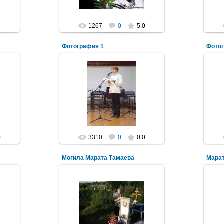
0
1267
0
5.0
Фотография 1
Фото
23.11.2011
prosinez
0
3310
0
0.0
Могила Марата Тамаева
Мара
16.07.2011
Фото Сергея Дубова и из архива
мамы поэта Тамаевой Екатерины
Кузьминичны
NeXaker