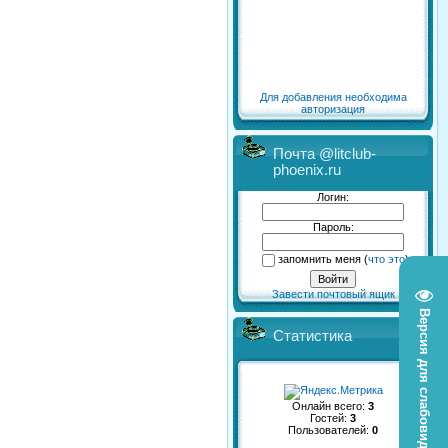
Для добавления необходима
авторизация
Почта @litclub-
phoenix.ru
Логин:
Пароль:
запомнить меня
(
что это
)
Завести почтовый ящик
Версия для слабовидящих
Статистика
Онлайн всего:
3
Гостей:
3
Пользователей:
0