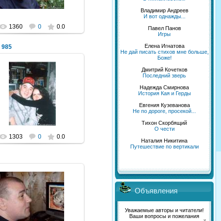
Владимир Андреев
И вот однажды...
1360
0
0.0
Павел Панов
Игры
Елена Игнатова
 985
Не дай писать стихов мне больше,
Боже!
Дмитрий Кочетков
Последний зверь
06.08.2012
Надежда Смирнова
История Кая и Герды
NeXaker
Евгения Кузеванова
Не по дороге, просекой...
Тихон Скорбящий
О чести
1303
0
0.0
Наталия Никитина
Путешествие по вертикали
Объявления
06.08.2012
Уважаемые авторы и читатели!
NeXaker
Ваши вопросы и пожелания