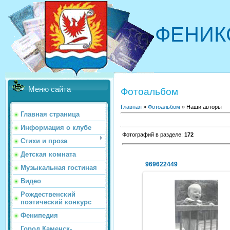
ФЕНИК
Меню сайта
Фотоальбом
Главная
»
Фотоальбом
» Наши авторы
Главная страница
Информация о клубе
Фотографий в разделе
:
172
Стихи и проза
Детская комната
969622449
Музыкальная гостиная
Видео
Рождественский
поэтический конкурс
06.08.2012
Фенипедия
NeXaker
Город Каменск-