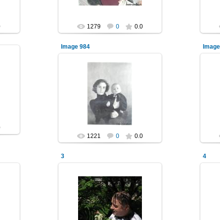
0
1279
0
0.0
Image 984
Image
06.08.2012
NeXaker
0
1221
0
0.0
3
4
06.08.2012
NeXaker