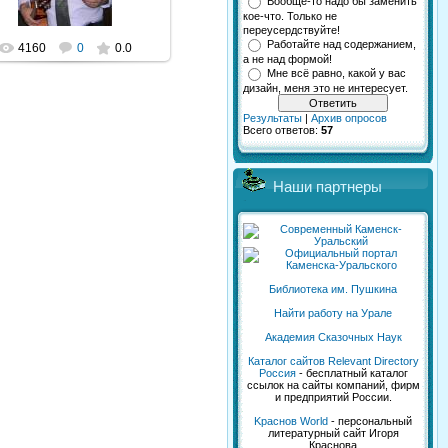
Вообще-то надо бы заменить
кое-что. Только не
переусердствуйте!
Работайте над содержанием,
4160
0
0.0
а не над формой!
Мне всё равно, какой у вас
дизайн, меня это не интересует.
Результаты
|
Архив опросов
Всего ответов:
57
Наши партнеры
Библиотека им. Пушкина
Найти работу на Урале
Академия Сказочных Наук
Каталог сайтов Relevant Directory
Россия
- бесплатный каталог
ссылок на сайты компаний, фирм
и предприятий России.
Kраснов World
- персональный
литературный сайт Игоря
Краснова