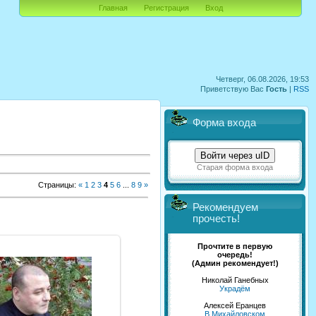
Главная
Регистрация
Вход
Четверг, 06.08.2026, 19:53
Приветствую Вас
Гость
|
RSS
Форма входа
Войти через uID
Старая форма входа
Страницы
:
«
1
2
3
4
5
6
...
8
9
»
Рекомендуем
прочесть!
Прочтите в первую
очередь!
(Админ рекомендует!)
Николай Ганебных
06.08.2012
Украдём
NeXaker
Алексей Еранцев
В Михайловском