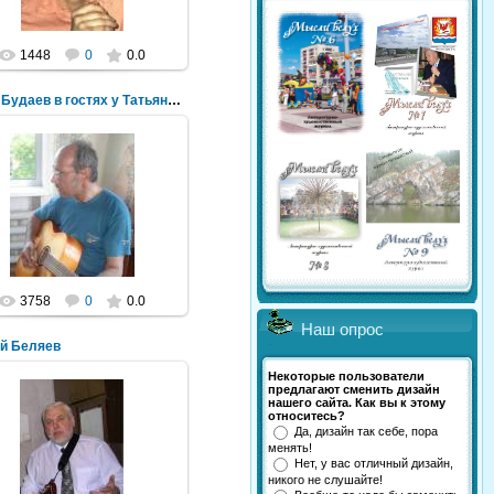
1448
0
0.0
Юрий Будаев в гостях у Татьяны Тушковой
02.07.2011
1 июля 2011
NeXaker
3758
0
0.0
Наш опрос
й Беляев
Некоторые пользователи
предлагают сменить дизайн
нашего сайта. Как вы к этому
относитесь?
Да, дизайн так себе, пора
22.03.2011
менять!
Нет, у вас отличный дизайн,
NeXaker
никого не слушайте!