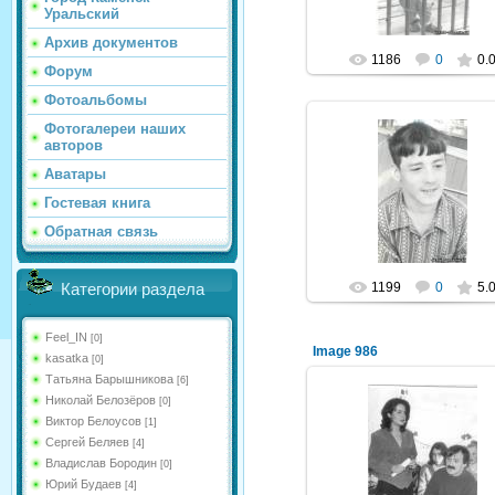
Уральский
Архив документов
1186
0
0.
Форум
Фотоальбомы
Фотогалереи наших
авторов
Аватары
06.08.2012
Гостевая книга
NeXaker
Обратная связь
1199
0
5.
Категории раздела
Feel_IN
[0]
Image 986
kasatka
[0]
Татьяна Барышникова
[6]
Николай Белозёров
[0]
Виктор Белоусов
[1]
06.08.2012
Сергей Беляев
[4]
Владислав Бородин
[0]
NeXaker
Юрий Будаев
[4]