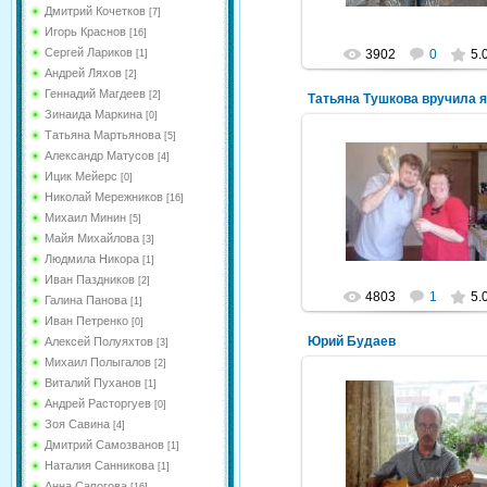
Дмитрий Кочетков
[7]
Игорь Краснов
[16]
Сергей Лариков
3902
0
5.
[1]
Андрей Ляхов
[2]
Геннадий Магдеев
[2]
Зинаида Маркина
[0]
Татьяна Мартьянова
[5]
Александр Матусов
[4]
Ицик Мейерс
02.07.2011
[0]
Николай Мережников
[16]
1 июля 2011
Михаил Минин
[5]
NeXaker
Майя Михайлова
[3]
Людмила Никора
[1]
Иван Паздников
[2]
4803
1
5.
Галина Панова
[1]
Иван Петренко
[0]
Юрий Будаев
Алексей Полуяхтов
[3]
Михаил Полыгалов
[2]
Виталий Пуханов
[1]
Андрей Расторгуев
[0]
Зоя Савина
[4]
22.06.2011
Дмитрий Самозванов
[1]
NeXaker
Наталия Санникова
[1]
Анна Сапогова