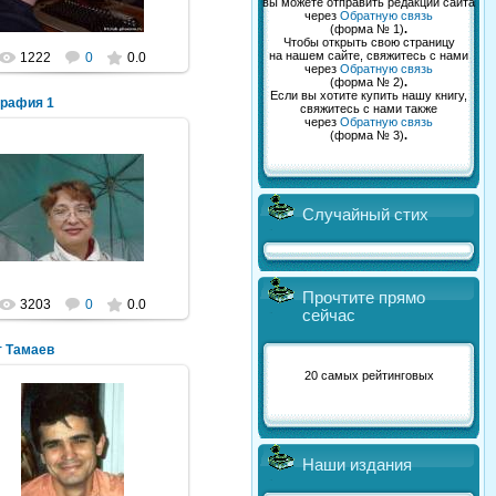
вы можете отправить редакции сайта
через
Обратную связь
(форма № 1)
.
Чтобы открыть свою страницу
на нашем сайте, свяжитесь с нами
1222
0
0.0
через
Обратную связь
(форма № 2)
.
Если вы хотите купить нашу книгу,
графия 1
свяжитесь с нами также
через
Обратную связь
(форма № 3)
.
23.11.2011
Случайный стих
prosinez
Прочтите прямо
3203
0
0.0
сейчас
т Тамаев
20 самых рейтинговых
16.07.2011
Наши издания
NeXaker