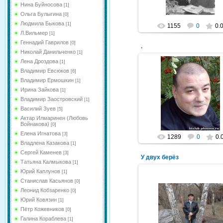
Нина Буйносова
[1]
Ольга Булыгина
[0]
Людмила Быкова
[1]
1155
0
0.
Л.Вильмер
[1]
Геннадий Гаврилов
[0]
.
Николай Данильченко
[1]
Лена Дроздова
[1]
Владимир Евсюков
[6]
Владимир Ермошкин
[1]
06.08.2012
Ирина Зайкова
[1]
Владимир Заостровский
[1]
NeXaker
Василий Зуев
[5]
Актар Илмаринен (Любовь
Войнакова)
[0]
Елена Игнатова
[3]
1289
0
0.
Владлена Казакова
[1]
Сергей Каменев
[3]
У двух берёз
Татьяна Калмыкова
[1]
Юрий Каплунов
[1]
Станислав Касьянов
[0]
Леонид Кобзаренко
[0]
24.07.2011
Юрий Ковязин
[1]
Пётр Кожевников
[0]
ИК@Р
Галина Кораблева
[1]