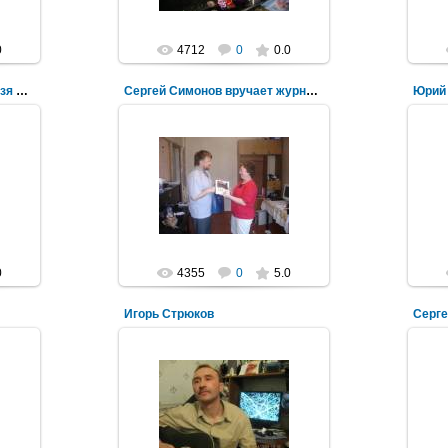
0
4712
0
0.0
Татьяна Тушкова вручила язя Сергею Симонову
Сергей Симонов вручает журнал Татьяне Тушковой
02.07.2011
1 июля 2011
NeXaker
0
4355
0
5.0
Игорь Стрюков
Серге
22.03.2011
NeXaker