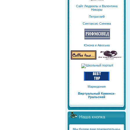
Сайт Людмилы и Валентина
Никоры
ПетроглиФ
Синтаксис Синема
Юнона и Авоська
Маркедония
Виртуальный Каменск-
Уральский
Наша кнопка
Мы будем вам признательны,