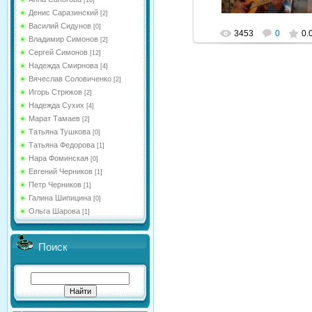
[16]
Денис Саразинский
[2]
Василий Сидунов
[0]
3453
0
0.
Владимир Симонов
[2]
Сергей Симонов
[12]
Надежда Смирнова
[4]
Вячеслав Соловиченко
[2]
Игорь Стрюков
[2]
Надежда Сухих
[4]
Марат Тамаев
[2]
Татьяна Тушкова
[0]
Татьяна Федорова
[1]
Нара Фоминская
[0]
Евгений Черников
[1]
Петр Черников
[1]
Галина Шипицина
[0]
Ольга Шарова
[1]
Поиск