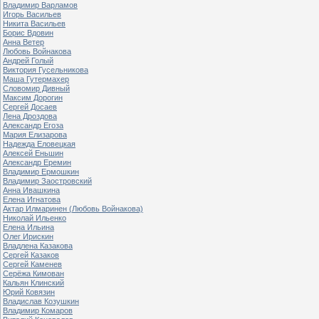
Владимир Варламов
Игорь Васильев
Никита Васильев
Борис Вдовин
Анна Ветер
Любовь Войнакова
Андрей Голый
Виктория Гусельникова
Маша Гутермахер
Словомир Дивный
Максим Дорогин
Сергей Досаев
Лена Дроздова
Александр Егоза
Мария Елизарова
Надежда Еловецкая
Алексей Еньшин
Александр Еремин
Владимир Ермошкин
Владимир Заостровский
Анна Ивашкина
Елена Игнатова
Актар Илмаринен (Любовь Войнакова)
Николай Ильенко
Елена Ильина
Олег Ирискин
Владлена Казакова
Сергей Казаков
Сергей Каменев
Серёжа Кимован
Кальян Клинский
Юрий Ковязин
Владислав Козушкин
Владимир Комаров