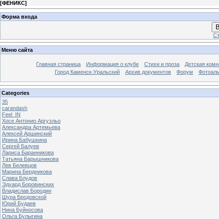
[
ФЕНИКС
]
Форма входа
В
Ст
Меню сайта
Главная страница
Информация о клубе
Стихи и проза
Детская комн
Город Каменск-Уральский
Архив документов
Форум
Фотоал
Categories
35
carandash
Feel_IN
Хосе Антонио Аргуэльо
Александра Артемьева
Алексей Аршинский
Ирина Бабушкина
Сергей Балуев
Лариса Баранникова
Татьяна Барышникова
Лев Белевцов
Марина Бердникова
Слава Блудов
Эдуард Боровинских
Владислав Бородин
Шура Бродовской
Юрий Будаев
Нина Буйносова
Ольга Булыгина