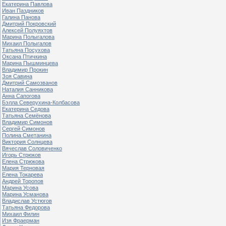
Екатерина Павлова
Иван Паздников
Галина Панова
Дмитрий Покровский
Алексей Полуяхтов
Марина Полыгалова
Михаил Полыгалов
Татьяна Посухова
Оксана Птичкина
Марина Пышминцева
Владимир Прокин
Зоя Савина
Дмитрий Самозванов
Наталия Санникова
Анна Сапогова
Бэлла Северухина-Колбасова
Екатерина Седова
Татьяна Семёнова
Владимир Симонов
Сергей Симонов
Полина Сметанина
Виктория Солнцева
Вячеслав Соловиченко
Игорь Стрюков
Елена Стрюкова
Мария Терновая
Елена Токарева
Андрей Торопов
Марина Усова
Марина Усманова
Владислав Устюгов
Татьяна Федорова
Михаил Филин
Изя Фраерман