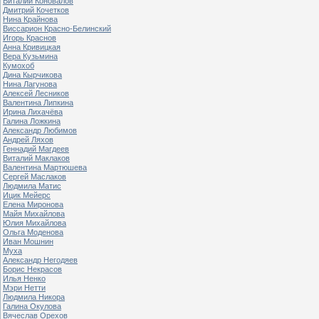
Виталий Коновалов
Дмитрий Кочетков
Нина Крайнова
Виссарион Красно-Белинский
Игорь Краснов
Анна Кривицкая
Вера Кузьмина
Кумохоб
Дина Кырчикова
Нина Лагунова
Алексей Лесников
Валентина Липкина
Ирина Лихачёва
Галина Ложкина
Александр Любимов
Андрей Ляхов
Геннадий Магдеев
Виталий Маклаков
Валентина Мартюшева
Сергей Маслаков
Людмила Матис
Ицик Мейерс
Елена Миронова
Майя Михайлова
Юлия Михайлова
Ольга Моденова
Иван Мошнин
Муха
Александр Негодяев
Борис Некрасов
Илья Ненко
Мэри Нетти
Людмила Никора
Галина Окулова
Вячеслав Орехов