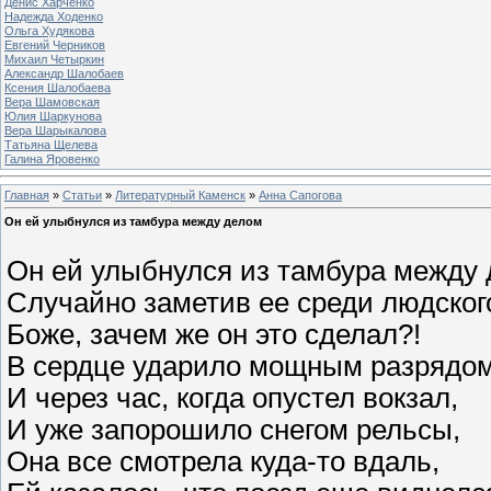
Денис Харченко
Надежда Ходенко
Ольга Худякова
Евгений Черников
Михаил Четыркин
Александр Шалобаев
Ксения Шалобаева
Вера Шамовская
Юлия Шаркунова
Вера Шарыкалова
Татьяна Щелева
Галина Яровенко
Главная
»
Статьи
»
Литературный Каменск
»
Анна Сапогова
Он ей улыбнулся из тамбура между делом
Он ей улыбнулся из тамбура между 
Случайно заметив ее среди людского
Боже, зачем же он это сделал?!
В сердце ударило мощным разрядом
И через час, когда опустел вокзал,
И уже запорошило снегом рельсы,
Она все смотрела куда-то вдаль,