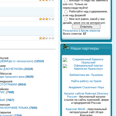
Вообще-то надо бы заменить
кое-что. Только не
переусердствуйте!
Работайте над содержанием,
а не над формой!
Мне всё равно, какой у вас
дизайн, меня это не интересует.
Результаты
|
Архив опросов
Всего ответов:
57
Наши партнеры
Окулов
ЕВИЦЫ (с латышского)
(
12510
)
ьмер
Ы Д.КОЧЕТКОВА
(
10118
)
 Матусов
Библиотека им. Пушкина
дах прошлого века
(
9029
)
Найти работу на Урале
окидышев
ОТОГРАФИИ
(
8654
)
Академия Сказочных Наук
айкова
РИС
(
7998
)
Каталог сайтов Relevant Directory
Россия
- бесплатный каталог
5
ссылок на сайты компаний, фирм
НЫЕ
(
7667
)
и предприятий России.
минская
НА КОНЧИКЕ ЯЗЫКА
(
7600
)
Kраснов World
- персональный
литературный сайт Игоря
Гаврилов
Краснова
е штатов"
(
7204
)