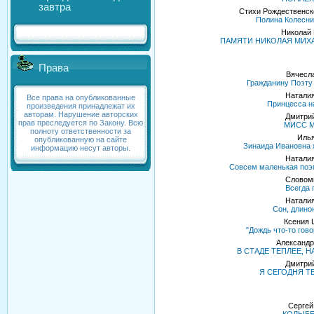
завтра
Стихи Рождественско
Полина Колесни
Николай
ПАМЯТИ НИКОЛАЯ МИХ
Права
Вячесл
Гражданину Поэт
Наталия
Все права на опубликованные
Принцесса н
произведения принадлежат их
авторам. Нарушение авторских
Дмитрий
прав преследуется по Закону. Всю
МИСС 
полноту ответственности за
Илья
опубликованную на сайте
Зинаида Ивановна 
информацию несут авторы.
Наталия
Совсем маленькая поэм
Словом
Всегда 
Наталия
Сон, длино
Ксения 
"Дождь что-то гово
Александр
В СТАДЕ ТЕПЛЕЕ, Н
Дмитрий
Я СЕГОДНЯ ТЕ
Сергей