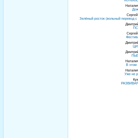
КОЛЫБ
Наталия
До
Сергей
Зелёный росток (вольный перевод с 
Дмитрий
П
Сергей
Фестив
Дмитрий
ЦИ
Дмитрий
ПЬ
Наталия
В этом 
Наталия
Уже не р
Ку
РАЗВИВА