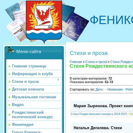
ФЕНИК
Меню сайта
Стихи и проза
Главная
»
Стихи и проза
»
Стихи Рождест
Стихи Рождественского ко
Главная страница
Информация о клубе
В категории материалов
:
72
Стихи и проза
Показано материалов
:
51-72
Детская комната
Сортировать по
:
Дате
·
Названию
·
Рейт
Музыкальная гостиная
Видео
Мария Зырянова. Проект книг
Рождественский
Стихи Рождественского конкурса 2014-2015
| Пр
поэтический конкурс
Фенипедия
Наталья Дягилева. Стихи
Город Каменск-