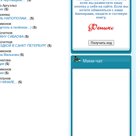
 в чертовщине..."
(
5
)
если вы разместите нашу
о Аргуэльо
кнопку у себя на сайте. Если вы
ие
(
5
)
хотите обменяться с нами
баннерами, пишите в гостевую
азеева
книгу.
Ь НАПОПОЛАМ...
(
5
)
Симонов
тель в пелёнках...)
(
5
)
Кочетков
РАНУ САВАОФА
(
5
)
Кочетков
ЗДКОЙ В САНКТ-ПЕТЕРБУРГ
(
5
)
Симонов
ра Малькова
(
5
)
гнатова
Мини-чат
ция
(
5
)
Симонов
лии
(
5
)
плунов
НАЧАЛЕ...
(
5
)