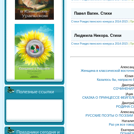
Павел Вагин. Стихи
Стихи Рождественского конкурса 2014-2015
| Пр
Людмила Никора. Стихи
Стихи Рождественского конкурса 2014-2015
| Пр
Алексан
Женщина в классической восточно
Юлия 
Казалось бы, напрасно 
Дмитрий
СОЧИНЕНИЯ
Полезные ссылки
Ицик
СКАЗКА О ПРИНЦЕССЕ ФЕЙГЕЛ
Дмитрий
РОДИНА С
Алексан
РУССКИЕ ПОЭТЫ О ПОЭЗИИ 
Наталия
Раз уж все гово
Екатери
Праздники сегодня и
ПОНАЕХ