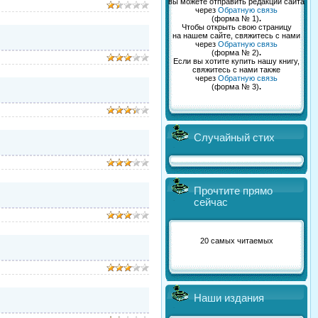
вы можете отправить редакции сайта
через
Обратную связь
(форма № 1)
.
Чтобы открыть свою страницу
на нашем сайте, свяжитесь с нами
через
Обратную связь
(форма № 2)
.
Если вы хотите купить нашу книгу,
свяжитесь с нами также
через
Обратную связь
(форма № 3)
.
Случайный стих
Прочтите прямо
сейчас
20 самых читаемых
Наши издания