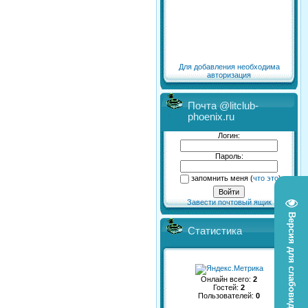
Для добавления необходима
авторизация
Почта @litclub-
phoenix.ru
Логин:
Пароль:
запомнить меня
(
что это
)
Завести почтовый ящик
Версия для слабовидящих
Статистика
Онлайн всего:
2
Гостей:
2
Пользователей:
0