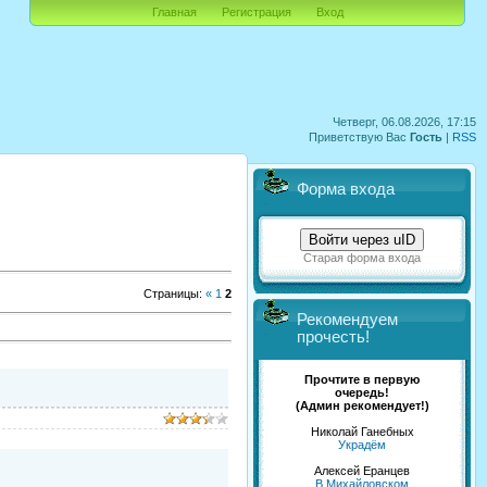
Главная
Регистрация
Вход
Четверг, 06.08.2026, 17:15
Приветствую Вас
Гость
|
RSS
Форма входа
Войти через uID
Старая форма входа
Страницы
:
«
1
2
Рекомендуем
прочесть!
Прочтите в первую
очередь!
(Админ рекомендует!)
Николай Ганебных
Украдём
Алексей Еранцев
В Михайловском