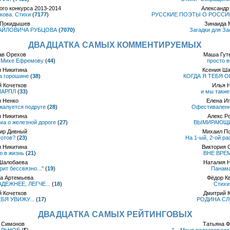
го конкурса 2013-2014
Александр
кова. Стихи
(
7177
)
РУССКИЕ ПОЭТЫ О РОССИИ 
 Покидышев
Зинаида 
АЙЛОВИЧА РУБЦОВА
(
7070
)
Загадки для За
ДВАДЦАТКА САМЫХ КОММЕНТИРУЕМЫХ
ав Орехов
Маша Гут
у Михе Ефремову
(
44
)
просто в
 Никитина
Ксения Ш
а горошине
(
38
)
КОГДА Я ТЕБЯ О
 Кочетков
Илья 
МАРПЛ
(
33
)
и мы таки
 Ненко
Елена И
жалуется подруге
(
28
)
Офестиваленн
 Никитина
Алекс Р
а о железной дороге
(
27
)
ВЫМИРАЮЩИ
ир Дивный
Михаил П
готов?
(
23
)
На 1-ый, 2-ой ра
 Никитина
Виктория 
ю в жизнь
(
21
)
ВНЕ ВРЕ
Шалобаева
Наталия 
рит бессвязно..."
(
19
)
Панам
а Артемьева
Фёдор К
АДЕЖНЕЕ, ЛЕГЧЕ...
(
18
)
Стихи
 Кочетков
Дмитрий 
БЯ УВИЖУ...
(
17
)
РОДИНА С
ДВАДЦАТКА САМЫХ РЕЙТИНГОВЫХ
 Симонов
Татьяна 