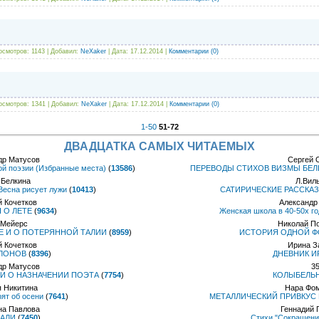
осмотров: 1143 | Добавил:
NeXaker
| Дата:
17.12.2014
|
Комментарии (0)
осмотров: 1341 | Добавил:
NeXaker
| Дата:
17.12.2014
|
Комментарии (0)
1-50
51-72
ДВАДЦАТКА САМЫХ ЧИТАЕМЫХ
др Матусов
Сергей 
й поэзии (Избранные места)
(
13586
)
ПЕРЕВОДЫ СТИХОВ ВИЗМЫ БЕЛШ
Белкина
Л.Вил
Весна рисует лужи
(
10413
)
САТИРИЧЕСКИЕ РАССКАЗ
 Кочетков
Александр
 О ЛЕТЕ
(
9634
)
Женская школа в 40-50х го
 Мейерс
Николай П
Е И О ПОТЕРЯННОЙ ТАЛИИ
(
8959
)
ИСТОРИЯ ОДНОЙ Ф
 Кочетков
Ирина З
ЛОНОВ
(
8396
)
ДНЕВНИК И
др Матусов
3
И О НАЗНАЧЕНИИ ПОЭТА
(
7754
)
КОЛЫБЕЛЬ
 Никитина
Нара Фо
рят об осени
(
7641
)
МЕТАЛЛИЧЕСКИЙ ПРИВКУС 
на Павлова
Геннадий 
АЛИ
(
7450
)
Стихи "Сокращени