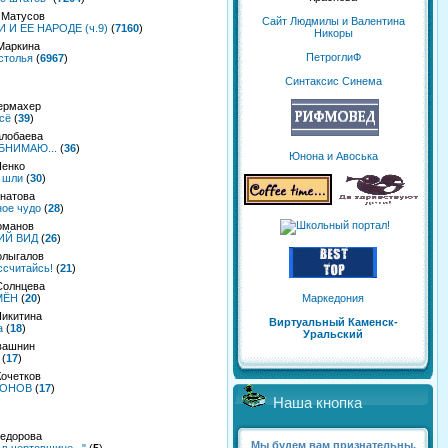
 Матусов
Сайт Людмилы и Валентина
И ЕЕ НАРОДЕ (ч.9)
(
7160
)
Никоры
Маркина
ПетроглиФ
столья
(
6967
)
Синтаксис Синема
ермахер
сё
(
39
)
алобаева
БНИМАЮ...
(
36
)
Юнона и Авоська
Ненко
е шли
(
30
)
гнатова
ое чудо
(
28
)
оманов
Й ВИД
(
26
)
олыгалов
ссчитайсь!
(
21
)
Солнцева
Маркедония
МЁН
(
20
)
Никитина
Виртуальный Каменск-
а
(
18
)
Уральский
вашнин
(
17
)
Кочетков
ЛОНОВ
(
17
)
Наша кнопка
Федорова
Мы будем вам признательны,