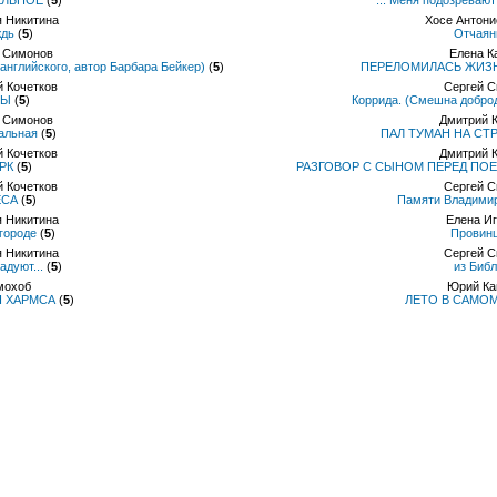
ЕЛЬНОЕ
(
5
)
"... Меня подозревают
 Никитина
Хосе Антони
ждь
(
5
)
Отчаян
 Симонов
Елена К
английского, автор Барбара Бейкер)
(
5
)
ПЕРЕЛОМИЛАСЬ ЖИЗН
 Кочетков
Сергей 
СЫ
(
5
)
Коррида. (Смешна доброде
 Симонов
Дмитрий 
альная
(
5
)
ПАЛ ТУМАН НА СТ
 Кочетков
Дмитрий 
РК
(
5
)
РАЗГОВОР С СЫНОМ ПЕРЕД ПОЕ
 Кочетков
Сергей 
ЕСА
(
5
)
Памяти Владими
 Никитина
Елена И
городе
(
5
)
Провин
 Никитина
Сергей 
адуют...
(
5
)
из Биб
мохоб
Юрий Ка
Я ХАРМСА
(
5
)
ЛЕТО В САМОМ 