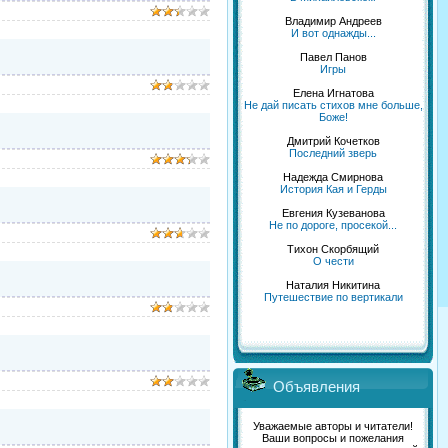
Владимир Андреев
И вот однажды...
Павел Панов
Игры
Елена Игнатова
Не дай писать стихов мне больше,
Боже!
Дмитрий Кочетков
Последний зверь
Надежда Смирнова
История Кая и Герды
Евгения Кузеванова
Не по дороге, просекой...
Тихон Скорбящий
О чести
Наталия Никитина
Путешествие по вертикали
Объявления
Уважаемые авторы и читатели!
Ваши вопросы и пожелания