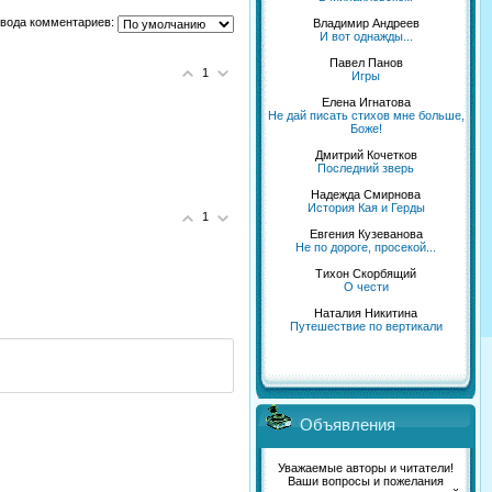
вода комментариев:
Владимир Андреев
И вот однажды...
Павел Панов
1
Игры
Елена Игнатова
Не дай писать стихов мне больше,
Боже!
Дмитрий Кочетков
Последний зверь
Надежда Смирнова
История Кая и Герды
1
Евгения Кузеванова
Не по дороге, просекой...
Тихон Скорбящий
О чести
Наталия Никитина
Путешествие по вертикали
Объявления
Уважаемые авторы и читатели!
Ваши вопросы и пожелания