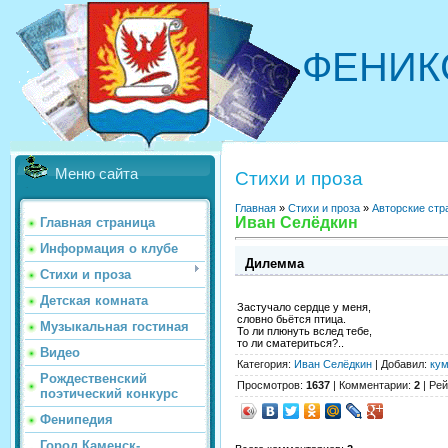
ФЕНИК
Меню сайта
Стихи и проза
Главная
»
Стихи и проза
»
Авторские стр
Иван Селёдкин
Главная страница
Информация о клубе
Дилемма
Стихи и проза
Детская комната
Застучало сердце у меня,
словно бьётся птица.
Музыкальная гостиная
То ли плюнуть вслед тебе,
то ли сматериться?..
Видео
Категория
:
Иван Селёдкин
|
Добавил
:
ку
Рождественский
Просмотров
:
1637
|
Комментарии
:
2
|
Рей
поэтический конкурс
Фенипедия
Город Каменск-