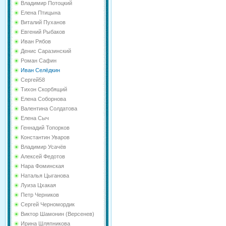
Владимир Потоцкий
Елена Птицына
Виталий Пуханов
Евгений Рыбаков
Иван Рябов
Денис Саразинский
Роман Сафин
Иван Селёдкин
Сергей58
Тихон Скорбящий
Елена Соборнова
Валентина Солдатова
Елена Сыч
Геннадий Топорков
Константин Уваров
Владимир Усачёв
Алексей Федотов
Нара Фоминская
Наталья Цыганова
Луиза Цхакая
Петр Черников
Сергей Черномордик
Виктор Шамонин (Версенев)
Ирина Шляпникова