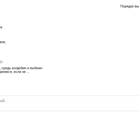
Порядок вы
на
аня,
11
и, средь колдобин и выбоин:
реемся, если не ...