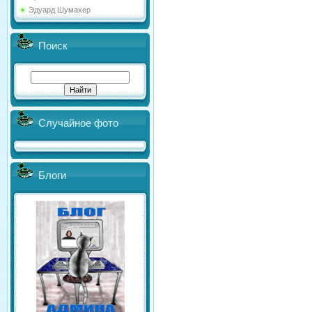
Эдуард Шумахер
Поиск
Случайное фото
Блоги