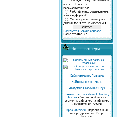
Вообще-то надо бы заменить
кое-что. Только не
переусердствуйте!
Работайте над содержанием,
а не над формой!
Мне всё равно, какой у вас
дизайн, меня это не интересует.
Результаты
|
Архив опросов
Всего ответов:
57
Наши партнеры
Библиотека им. Пушкина
Найти работу на Урале
Академия Сказочных Наук
Каталог сайтов Relevant Directory
Россия
- бесплатный каталог
ссылок на сайты компаний, фирм
и предприятий России.
Kраснов World
- персональный
литературный сайт Игоря
Краснова