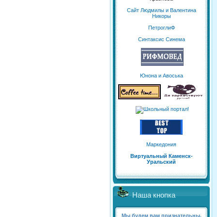
Сайт Людмилы и Валентина
Никоры
ПетроглиФ
Синтаксис Синема
Юнона и Авоська
Маркедония
Виртуальный Каменск-
Уральский
Наша кнопка
Мы будем вам признательны,