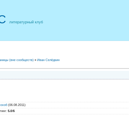
С
литературный клуб
аницы (вне сообществ)
»
Иван Селёдкин
мохоб
(06.08.2011)
тинг
:
5.0
/
6