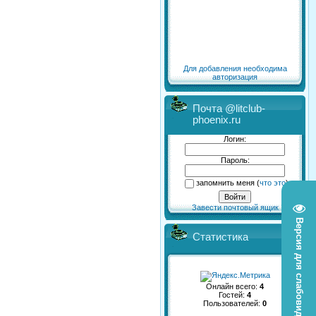
Для добавления необходима
авторизация
Почта @litclub-
phoenix.ru
Логин:
Пароль:
запомнить меня
(
что это
)
Завести почтовый ящик
Версия для слабовидящих
Статистика
Онлайн всего:
4
Гостей:
4
Пользователей:
0