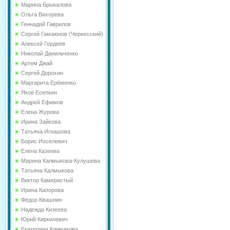
Марина Брыкалова
Ольга Вихорева
Геннадий Гаврилов
Сергей Гамаюнов (Черкесский)
Алексей Гордеев
Николай Данильченко
Артем Джай
Сергей Дорохин
Маргарита Ерёменко
Яков Есепкин
Андрей Ефимов
Елена Журова
Ирина Зайкова
Татьяна Игнашова
Борис Иоселевич
Елена Казеева
Марина Калмыкова-Кулушева
Татьяна Калмыкова
Виктор Камеристый
Ирина Капорова
Фёдор Квашнин
Надежда Кизеева
Юрий Киркилевич
Екатерина Климакова