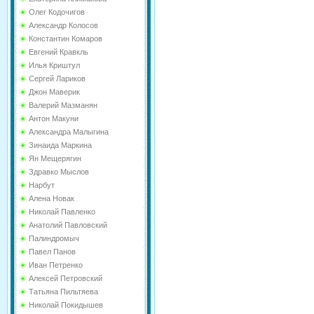
Олег Кодочигов
Александр Колосов
Константин Комаров
Евгений Кравкль
Илья Криштул
Сергей Лариков
Джон Маверик
Валерий Мазманян
Антон Макуни
Александра Малыгина
Зинаида Маркина
Ян Мещерягин
Здравко Мыслов
Нарбут
Алена Новак
Николай Павленко
Анатолий Павловский
Палиндромыч
Павел Панов
Иван Петренко
Алексей Петровский
Татьяна Пильтяева
Николай Покидышев