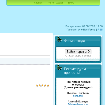
Главная
Регистрация
Вход
Воскресенье, 09.08.2026, 12:50
Приветствую Вас
Гость
|
RSS
Форма входа
Войти через uID
Старая форма входа
Рекомендуем
прочесть!
Прочтите в первую
очередь!
(Админ рекомендует!)
Николай Ганебных
Украдём
Алексей Еранцев
В Михайловском