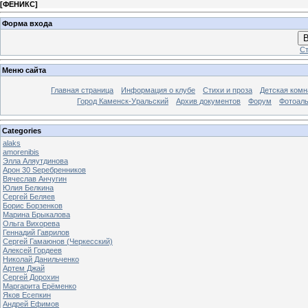
[
ФЕНИКС
]
Форма входа
В
Ст
Меню сайта
Главная страница
Информация о клубе
Стихи и проза
Детская комн
Город Каменск-Уральский
Архив документов
Форум
Фотоал
Categories
alaks
amorenibis
Элла Аляутдинова
Арон 30 Sеребренников
Вячеслав Анчугин
Юлия Белкина
Сергей Беляев
Борис Борзенков
Марина Брыкалова
Ольга Вихорева
Геннадий Гаврилов
Сергей Гамаюнов (Черкесский)
Алексей Гордеев
Николай Данильченко
Артем Джай
Сергей Дорохин
Маргарита Ерёменко
Яков Есепкин
Андрей Ефимов