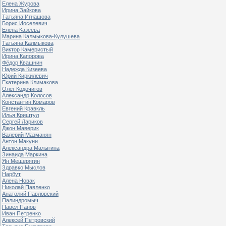
Елена Журова
Ирина Зайкова
Татьяна Игнашова
Борис Иоселевич
Елена Казеева
Марина Калмыкова-Кулушева
Татьяна Калмыкова
Виктор Камеристый
Ирина Капорова
Фёдор Квашнин
Надежда Кизеева
Юрий Киркилевич
Екатерина Климакова
Олег Кодочигов
Александр Колосов
Константин Комаров
Евгений Кравкль
Илья Криштул
Сергей Лариков
Джон Маверик
Валерий Мазманян
Антон Макуни
Александра Малыгина
Зинаида Маркина
Ян Мещерягин
Здравко Мыслов
Нарбут
Алена Новак
Николай Павленко
Анатолий Павловский
Палиндромыч
Павел Панов
Иван Петренко
Алексей Петровский