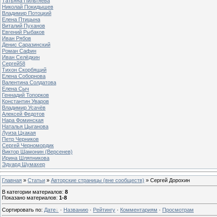
Татьяна Пильтяева
Николай Покидышев
Владимир Потоцкий
Елена Птицына
Виталий Пуханов
Евгений Рыбаков
Иван Рябов
Денис Саразинский
Роман Сафин
Иван Селёдкин
Сергей58
Тихон Скорбящий
Елена Соборнова
Валентина Солдатова
Елена Сыч
Геннадий Топорков
Константин Уваров
Владимир Усачёв
Алексей Федотов
Нара Фоминская
Наталья Цыганова
Луиза Цхакая
Петр Черников
Сергей Черномордик
Виктор Шамонин (Версенев)
Ирина Шляпникова
Эдуард Шумахер
Главная
»
Статьи
»
Авторские страницы (вне сообществ)
» Сергей Дорохин
В категории материалов
:
8
Показано материалов
:
1-8
Сортировать по
:
Дате
·
Названию
·
Рейтингу
·
Комментариям
·
Просмотрам