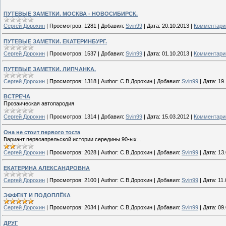
ПУТЕВЫЕ ЗАМЕТКИ. МОСКВА - НОВОСИБИРСК.
Сергей Дорохин
|
Просмотров:
1281
|
Добавил:
Svin99
|
Дата:
20.10.2013
|
Комментарии
ПУТЕВЫЕ ЗАМЕТКИ. ЕКАТЕРИНБУРГ.
Сергей Дорохин
|
Просмотров:
1537
|
Добавил:
Svin99
|
Дата:
01.10.2013
|
Комментарии
ПУТЕВЫЕ ЗАМЕТКИ. ЛИПЧАНКА.
Сергей Дорохин
|
Просмотров:
1318
|
Author:
С.В.Дорохин
|
Добавил:
Svin99
|
Дата:
19.
ВСТРЕЧА
Прозаическая автопародия
Сергей Дорохин
|
Просмотров:
1314
|
Добавил:
Svin99
|
Дата:
15.03.2012
|
Комментарии
Она не стоит первого тоста
Вариант первоапрельской истории середины 90-ых...
Сергей Дорохин
|
Просмотров:
2028
|
Author:
С.В.Дорохин
|
Добавил:
Svin99
|
Дата:
13
ЕКАТЕРИНА АЛЕКСАНДРОВНА
Сергей Дорохин
|
Просмотров:
2100
|
Author:
С.В.Дорохин
|
Добавил:
Svin99
|
Дата:
11.
ЭФФЕКТ И ПОДОПЛЁКА
Сергей Дорохин
|
Просмотров:
2034
|
Author:
С.В.Дорохин
|
Добавил:
Svin99
|
Дата:
09
ДРУГ