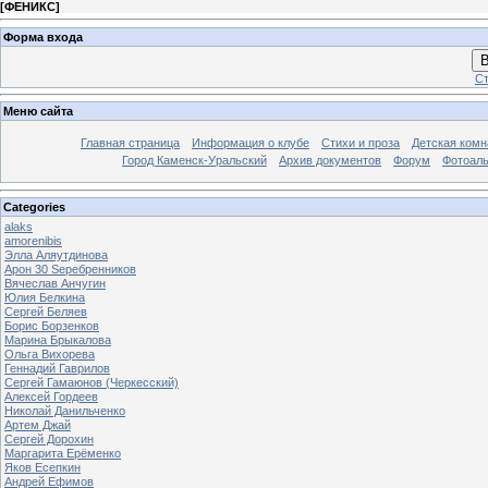
[
ФЕНИКС
]
Форма входа
В
Ст
Меню сайта
Главная страница
Информация о клубе
Стихи и проза
Детская комн
Город Каменск-Уральский
Архив документов
Форум
Фотоал
Categories
alaks
amorenibis
Элла Аляутдинова
Арон 30 Sеребренников
Вячеслав Анчугин
Юлия Белкина
Сергей Беляев
Борис Борзенков
Марина Брыкалова
Ольга Вихорева
Геннадий Гаврилов
Сергей Гамаюнов (Черкесский)
Алексей Гордеев
Николай Данильченко
Артем Джай
Сергей Дорохин
Маргарита Ерёменко
Яков Есепкин
Андрей Ефимов