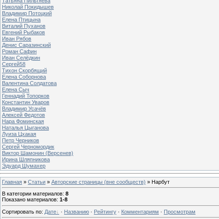
Татьяна Пильтяева
Николай Покидышев
Владимир Потоцкий
Елена Птицына
Виталий Пуханов
Евгений Рыбаков
Иван Рябов
Денис Саразинский
Роман Сафин
Иван Селёдкин
Сергей58
Тихон Скорбящий
Елена Соборнова
Валентина Солдатова
Елена Сыч
Геннадий Топорков
Константин Уваров
Владимир Усачёв
Алексей Федотов
Нара Фоминская
Наталья Цыганова
Луиза Цхакая
Петр Черников
Сергей Черномордик
Виктор Шамонин (Версенев)
Ирина Шляпникова
Эдуард Шумахер
Главная
»
Статьи
»
Авторские страницы (вне сообществ)
» Нарбут
В категории материалов
:
8
Показано материалов
:
1-8
Сортировать по
:
Дате
·
Названию
·
Рейтингу
·
Комментариям
·
Просмотрам