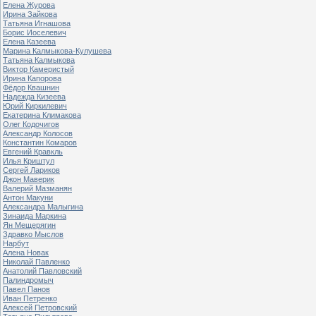
Елена Журова
Ирина Зайкова
Татьяна Игнашова
Борис Иоселевич
Елена Казеева
Марина Калмыкова-Кулушева
Татьяна Калмыкова
Виктор Камеристый
Ирина Капорова
Фёдор Квашнин
Надежда Кизеева
Юрий Киркилевич
Екатерина Климакова
Олег Кодочигов
Александр Колосов
Константин Комаров
Евгений Кравкль
Илья Криштул
Сергей Лариков
Джон Маверик
Валерий Мазманян
Антон Макуни
Александра Малыгина
Зинаида Маркина
Ян Мещерягин
Здравко Мыслов
Нарбут
Алена Новак
Николай Павленко
Анатолий Павловский
Палиндромыч
Павел Панов
Иван Петренко
Алексей Петровский