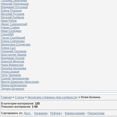
Татьяна Пильтяева
Николай Покидышев
Владимир Потоцкий
Елена Птицына
Виталий Пуханов
Евгений Рыбаков
Иван Рябов
Денис Саразинский
Роман Сафин
Иван Селёдкин
Сергей58
Тихон Скорбящий
Елена Соборнова
Валентина Солдатова
Елена Сыч
Геннадий Топорков
Константин Уваров
Владимир Усачёв
Алексей Федотов
Нара Фоминская
Наталья Цыганова
Луиза Цхакая
Петр Черников
Сергей Черномордик
Виктор Шамонин (Версенев)
Ирина Шляпникова
Эдуард Шумахер
Главная
»
Статьи
»
Авторские страницы (вне сообществ)
» Юлия Белкина
В категории материалов
:
125
Показано материалов
:
1-50
Сортировать по
:
Дате
·
Названию
·
Рейтингу
·
Комментариям
·
Просмотрам