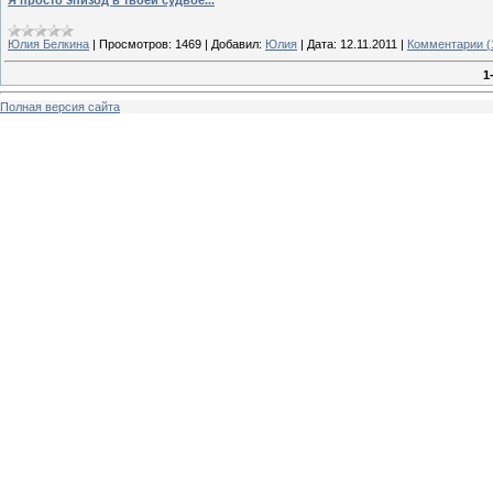
Я просто эпизод в твоей судьбе...
Юлия Белкина
|
Просмотров:
1469
|
Добавил:
Юлия
|
Дата:
12.11.2011
|
Комментарии (
1
Полная версия сайта