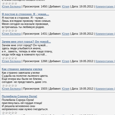
Юлия Белкина
|
Просмотров:
1450
|
Добавил:
Юлия
|
Дата:
19.05.2012
|
Комментарии (
Я постою в сторонке. Я - чужая....
Я постою в сторонке. Я - чужая....
Лишь взглядом провожу твою семью.
Меня сегодня на вокзале провожая,
встречаешь ты любимую родню.
Юлия Белкина
|
Просмотров:
1431
|
Добавил:
Юлия
|
Дата:
19.05.2012
|
Комментарии (
Зачем мне этот город? Он чужой...
Зачем мне этот город? Он чужой...
здесь люди улыбаются иначе,
и я , заметь, теперь в нём чаще плачу,
когда тебя жду в комнате пустой...
Юлия Белкина
|
Просмотров:
1268
|
Добавил:
Юлия
|
Дата:
19.05.2012
|
Комментарии (
Как странно завязала узелки
Как странно завязала узелки
Судьба на полотне льняного цвета.
Еще вчера мы были не близки,
сегодня- не представить даже это.
Юлия Белкина
|
Просмотров:
1503
|
Добавил:
Юлия
|
Дата:
19.05.2012
|
Комментарии (
Полюбила Сорока Орла!
Полюбила Сорока Орла!
приглянулась ей гордая птица!
И решила мгновенно она-
непременно нам нужно гнездиться.