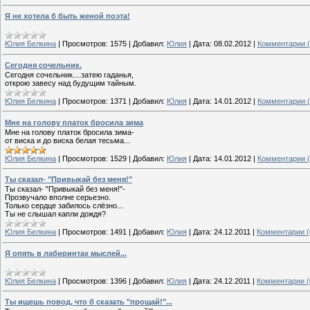
Я не хотела б быть женой поэта!
Юлия Белкина
|
Просмотров:
1575
|
Добавил:
Юлия
|
Дата:
08.02.2012
|
Комментарии (
Сегодня сочельник.
Сегодня сочельник....затею гаданья,
открою завесу над будущим тайным.
Юлия Белкина
|
Просмотров:
1371
|
Добавил:
Юлия
|
Дата:
14.01.2012
|
Комментарии (
Мне на голову платок бросила зима
Мне на голову платок бросила зима-
от виска и до виска белая тесьма...
Юлия Белкина
|
Просмотров:
1529
|
Добавил:
Юлия
|
Дата:
14.01.2012
|
Комментарии (
Ты сказал- "Привыкай без меня!"
Ты сказал- "Привыкай без меня!"-
Прозвучало вполне серьезно.
Только сердце забилось слёзно...
Ты не слышал капли дождя?
Юлия Белкина
|
Просмотров:
1491
|
Добавил:
Юлия
|
Дата:
24.12.2011
|
Комментарии (
Я опять в лабиринтах мыслей...
Юлия Белкина
|
Просмотров:
1396
|
Добавил:
Юлия
|
Дата:
24.12.2011
|
Комментарии (
Ты ищешь повод, что б сказать "прощай!"...