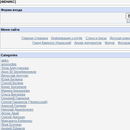
[
ФЕНИКС
]
Форма входа
В
Ст
Меню сайта
Главная страница
Информация о клубе
Стихи и проза
Детская комн
Город Каменск-Уральский
Архив документов
Форум
Фотоал
Categories
alaks
amorenibis
Элла Аляутдинова
Арон 30 Sеребренников
Вячеслав Анчугин
Юлия Белкина
Сергей Беляев
Борис Борзенков
Марина Брыкалова
Ольга Вихорева
Геннадий Гаврилов
Сергей Гамаюнов (Черкесский)
Алексей Гордеев
Николай Данильченко
Артем Джай
Сергей Дорохин
Маргарита Ерёменко
Яков Есепкин
Андрей Ефимов