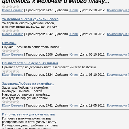
цепляюсь к мелочам и много плачу...
Юлия Белкина
|
Просмотров:
1437
|
Добавил:
Юлия
|
Дата:
22.10.2012
|
Комментарии (
Уж первым снегом удивили небеса
Уж первым снегом удивили небеса,
и клином птицы дальше...где-то к югу...
Юлия Белкина
|
Просмотров:
1342
|
Добавил:
Юлия
|
Дата:
21.10.2012
|
Комментарии (
Скучаю...
Скучаю... без цвета пепла твоих волос...
Юлия Белкина
|
Просмотров:
1306
|
Добавил:
Юлия
|
Дата:
06.10.2012
|
Комментарии (
Срывает ветер на деревьях платья
Срывает ветер на деревьях платья и оголяет им тела безбожно
Юлия Белкина
|
Просмотров:
1324
|
Добавил:
Юлия
|
Дата:
06.10.2012
|
Комментарии (
Засыпала Любовь на скамейке...
Засыпала Любовь на скамейке...
ни обиды... ни боли... покой...
Навсегда оставаясь в аллейке...
нам туда не вернуться с тобой.
Юлия Белкина
|
Просмотров:
1741
|
Добавил:
Юлия
|
Дата:
19.05.2012
|
Комментарии (
Из почек выглянула юная листва
Из почек выглянула юная листва,
расправив плечи потянулась к свету!
Из недр холодных пробивается трава,
а блики солнца из окошек слепят