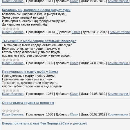
Юлия Белкина
|
Просмотров:
1341
|
Добавил:
Юлия
|
Дата:
19.05.2012
|
Комментарии (
Казалось бы, напрасно Весна рисует лужи
Казалось бы, напрасно Весна рисует лужи,
Зима своих позиций не сдаёт!
И вечером снежком над городом закружит,
Да нарисует снова тонкий лёд!
Юлия Белкина
|
Просмотров:
10413
|
Добавил:
Юлия
|
Дата:
24.03.2012
|
Комментарии 
Ты хочешь в моём сердце остаться навсегда?
Ты хочешь в моём сердце остаться навсегда?
Бери листочек, ручку- рецепт диктую я.
Готовь отвар любовный у тихого пруда,
под шелест листьев скромных и пение дождя.
Юлия Белкина
|
Просмотров:
1366
|
Добавил:
Юлия
|
Дата:
24.03.2012
|
Комментарии (
Прохудилась к марту шуба у Зимы
Прохудилась к марту шуба у Зимы.
Пригласила на совет она портных.
Те, конечно, дружно стали обсуждать,
как бы шубке старой новый вид придать.
Юлия Белкина
|
Просмотров:
1254
|
Добавил:
Юлия
|
Дата:
24.03.2012
|
Комментарии (
Снова вьюга кружит за порогом
Юлия Белкина
|
Просмотров:
1530
|
Добавил:
Юлия
|
Дата:
08.02.2012
|
Комментарии (
Вчера прилетала к нам Фея Порядка (Сыну- детское)