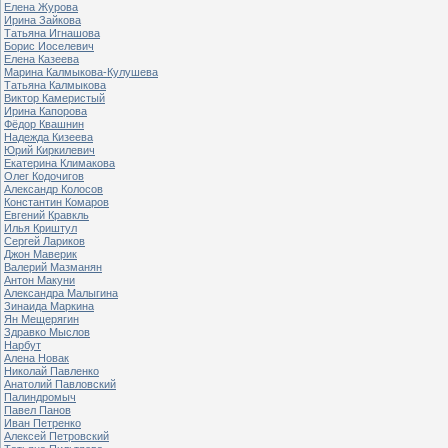
Елена Журова
Ирина Зайкова
Татьяна Игнашова
Борис Иоселевич
Елена Казеева
Марина Калмыкова-Кулушева
Татьяна Калмыкова
Виктор Камеристый
Ирина Капорова
Фёдор Квашнин
Надежда Кизеева
Юрий Киркилевич
Екатерина Климакова
Олег Кодочигов
Александр Колосов
Константин Комаров
Евгений Кравкль
Илья Криштул
Сергей Лариков
Джон Маверик
Валерий Мазманян
Антон Макуни
Александра Малыгина
Зинаида Маркина
Ян Мещерягин
Здравко Мыслов
Нарбут
Алена Новак
Николай Павленко
Анатолий Павловский
Палиндромыч
Павел Панов
Иван Петренко
Алексей Петровский