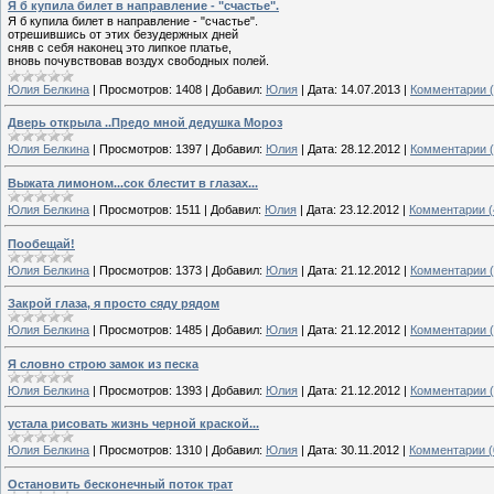
Я б купила билет в направление - "счастье".
Я б купила билет в направление - "счастье".
отрешившись от этих безудержных дней
сняв с себя наконец это липкое платье,
вновь почувствовав воздух свободных полей.
Юлия Белкина
|
Просмотров:
1408
|
Добавил:
Юлия
|
Дата:
14.07.2013
|
Комментарии (
Дверь открыла ..Предо мной дедушка Мороз
Юлия Белкина
|
Просмотров:
1397
|
Добавил:
Юлия
|
Дата:
28.12.2012
|
Комментарии (
Выжата лимоном...сок блестит в глазах...
Юлия Белкина
|
Просмотров:
1511
|
Добавил:
Юлия
|
Дата:
23.12.2012
|
Комментарии (
Пообещай!
Юлия Белкина
|
Просмотров:
1373
|
Добавил:
Юлия
|
Дата:
21.12.2012
|
Комментарии (
Закрой глаза, я просто сяду рядом
Юлия Белкина
|
Просмотров:
1485
|
Добавил:
Юлия
|
Дата:
21.12.2012
|
Комментарии (
Я словно строю замок из песка
Юлия Белкина
|
Просмотров:
1393
|
Добавил:
Юлия
|
Дата:
21.12.2012
|
Комментарии (
устала рисовать жизнь черной краской...
Юлия Белкина
|
Просмотров:
1310
|
Добавил:
Юлия
|
Дата:
30.11.2012
|
Комментарии (
Остановить бесконечный поток трат