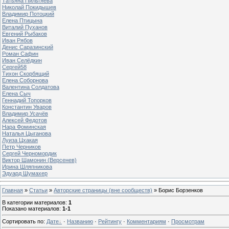
Татьяна Пильтяева
Николай Покидышев
Владимир Потоцкий
Елена Птицына
Виталий Пуханов
Евгений Рыбаков
Иван Рябов
Денис Саразинский
Роман Сафин
Иван Селёдкин
Сергей58
Тихон Скорбящий
Елена Соборнова
Валентина Солдатова
Елена Сыч
Геннадий Топорков
Константин Уваров
Владимир Усачёв
Алексей Федотов
Нара Фоминская
Наталья Цыганова
Луиза Цхакая
Петр Черников
Сергей Черномордик
Виктор Шамонин (Версенев)
Ирина Шляпникова
Эдуард Шумахер
Главная
»
Статьи
»
Авторские страницы (вне сообществ)
» Борис Борзенков
В категории материалов
:
1
Показано материалов
:
1-1
Сортировать по
:
Дате
·
Названию
·
Рейтингу
·
Комментариям
·
Просмотрам