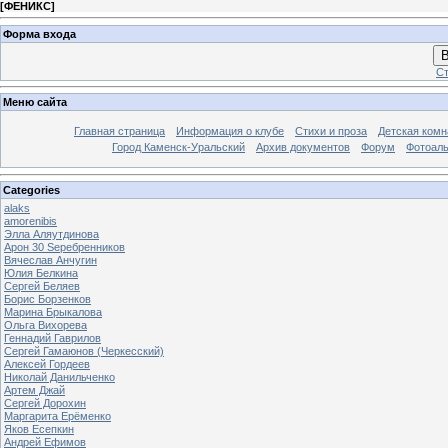
[
ФЕНИКС
]
Форма входа
В
Ст
Меню сайта
Главная страница
Информация о клубе
Стихи и проза
Детская комн
Город Каменск-Уральский
Архив документов
Форум
Фотоал
Categories
alaks
amorenibis
Элла Аляутдинова
Арон 30 Sеребренников
Вячеслав Анчугин
Юлия Белкина
Сергей Беляев
Борис Борзенков
Марина Брыкалова
Ольга Вихорева
Геннадий Гаврилов
Сергей Гамаюнов (Черкесский)
Алексей Гордеев
Николай Данильченко
Артем Джай
Сергей Дорохин
Маргарита Ерёменко
Яков Есепкин
Андрей Ефимов