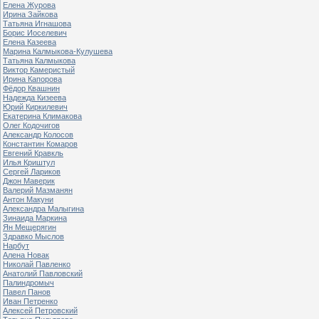
Елена Журова
Ирина Зайкова
Татьяна Игнашова
Борис Иоселевич
Елена Казеева
Марина Калмыкова-Кулушева
Татьяна Калмыкова
Виктор Камеристый
Ирина Капорова
Фёдор Квашнин
Надежда Кизеева
Юрий Киркилевич
Екатерина Климакова
Олег Кодочигов
Александр Колосов
Константин Комаров
Евгений Кравкль
Илья Криштул
Сергей Лариков
Джон Маверик
Валерий Мазманян
Антон Макуни
Александра Малыгина
Зинаида Маркина
Ян Мещерягин
Здравко Мыслов
Нарбут
Алена Новак
Николай Павленко
Анатолий Павловский
Палиндромыч
Павел Панов
Иван Петренко
Алексей Петровский