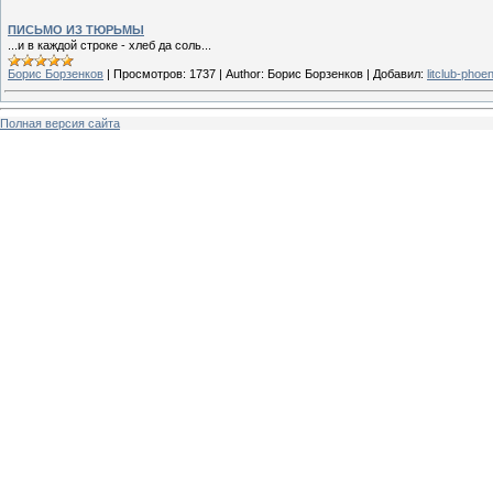
ПИСЬМО ИЗ ТЮРЬМЫ
...и в каждой строке - хлеб да соль...
Борис Борзенков
|
Просмотров:
1737
|
Author:
Борис Борзенков
|
Добавил:
litclub-phoen
Полная версия сайта