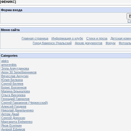
[
ФЕНИКС
]
Форма входа
В
Ст
Меню сайта
Главная страница
Информация о клубе
Стихи и проза
Детская комн
Город Каменск-Уральский
Архив документов
Форум
Фотоал
Categories
alaks
amorenibis
Элла Аляутдинова
Арон 30 Sеребренников
Вячеслав Анчугин
Юлия Белкина
Сергей Беляев
Борис Борзенков
Марина Брыкалова
Ольга Вихорева
Геннадий Гаврилов
Сергей Гамаюнов (Черкесский)
Алексей Гордеев
Николай Данильченко
Артем Джай
Сергей Дорохин
Маргарита Ерёменко
Яков Есепкин
Андрей Ефимов