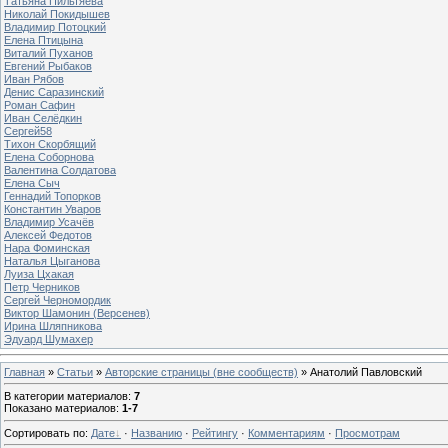
Татьяна Пильтяева
Николай Покидышев
Владимир Потоцкий
Елена Птицына
Виталий Пуханов
Евгений Рыбаков
Иван Рябов
Денис Саразинский
Роман Сафин
Иван Селёдкин
Сергей58
Тихон Скорбящий
Елена Соборнова
Валентина Солдатова
Елена Сыч
Геннадий Топорков
Константин Уваров
Владимир Усачёв
Алексей Федотов
Нара Фоминская
Наталья Цыганова
Луиза Цхакая
Петр Черников
Сергей Черномордик
Виктор Шамонин (Версенев)
Ирина Шляпникова
Эдуард Шумахер
Главная
»
Статьи
»
Авторские страницы (вне сообществ)
» Анатолий Павловский
В категории материалов
:
7
Показано материалов
:
1-7
Сортировать по
:
Дате
·
Названию
·
Рейтингу
·
Комментариям
·
Просмотрам