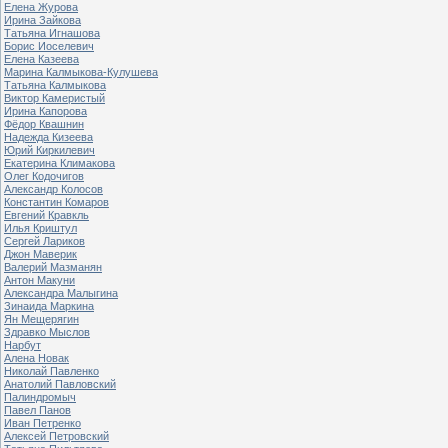
Елена Журова
Ирина Зайкова
Татьяна Игнашова
Борис Иоселевич
Елена Казеева
Марина Калмыкова-Кулушева
Татьяна Калмыкова
Виктор Камеристый
Ирина Капорова
Фёдор Квашнин
Надежда Кизеева
Юрий Киркилевич
Екатерина Климакова
Олег Кодочигов
Александр Колосов
Константин Комаров
Евгений Кравкль
Илья Криштул
Сергей Лариков
Джон Маверик
Валерий Мазманян
Антон Макуни
Александра Малыгина
Зинаида Маркина
Ян Мещерягин
Здравко Мыслов
Нарбут
Алена Новак
Николай Павленко
Анатолий Павловский
Палиндромыч
Павел Панов
Иван Петренко
Алексей Петровский