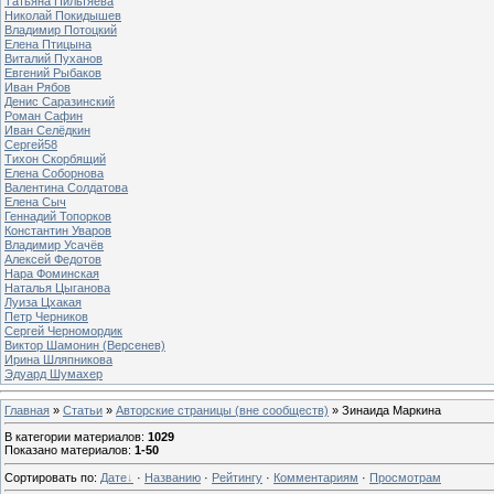
Татьяна Пильтяева
Николай Покидышев
Владимир Потоцкий
Елена Птицына
Виталий Пуханов
Евгений Рыбаков
Иван Рябов
Денис Саразинский
Роман Сафин
Иван Селёдкин
Сергей58
Тихон Скорбящий
Елена Соборнова
Валентина Солдатова
Елена Сыч
Геннадий Топорков
Константин Уваров
Владимир Усачёв
Алексей Федотов
Нара Фоминская
Наталья Цыганова
Луиза Цхакая
Петр Черников
Сергей Черномордик
Виктор Шамонин (Версенев)
Ирина Шляпникова
Эдуард Шумахер
Главная
»
Статьи
»
Авторские страницы (вне сообществ)
» Зинаида Маркина
В категории материалов
:
1029
Показано материалов
:
1-50
Сортировать по
:
Дате
·
Названию
·
Рейтингу
·
Комментариям
·
Просмотрам