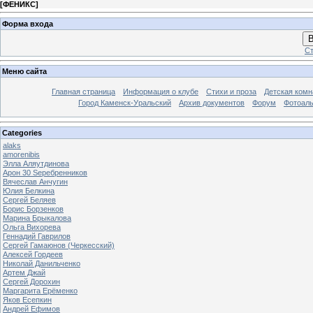
[
ФЕНИКС
]
Форма входа
В
Ст
Меню сайта
Главная страница
Информация о клубе
Стихи и проза
Детская комн
Город Каменск-Уральский
Архив документов
Форум
Фотоал
Categories
alaks
amorenibis
Элла Аляутдинова
Арон 30 Sеребренников
Вячеслав Анчугин
Юлия Белкина
Сергей Беляев
Борис Борзенков
Марина Брыкалова
Ольга Вихорева
Геннадий Гаврилов
Сергей Гамаюнов (Черкесский)
Алексей Гордеев
Николай Данильченко
Артем Джай
Сергей Дорохин
Маргарита Ерёменко
Яков Есепкин
Андрей Ефимов