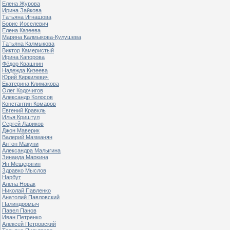
Елена Журова
Ирина Зайкова
Татьяна Игнашова
Борис Иоселевич
Елена Казеева
Марина Калмыкова-Кулушева
Татьяна Калмыкова
Виктор Камеристый
Ирина Капорова
Фёдор Квашнин
Надежда Кизеева
Юрий Киркилевич
Екатерина Климакова
Олег Кодочигов
Александр Колосов
Константин Комаров
Евгений Кравкль
Илья Криштул
Сергей Лариков
Джон Маверик
Валерий Мазманян
Антон Макуни
Александра Малыгина
Зинаида Маркина
Ян Мещерягин
Здравко Мыслов
Нарбут
Алена Новак
Николай Павленко
Анатолий Павловский
Палиндромыч
Павел Панов
Иван Петренко
Алексей Петровский