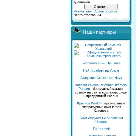
дневников
Результаты
|
Архив опросов
Всего ответов:
34
Наши партнеры
Библиотека им. Пушкина
Найти работу на Урале
Академия Сказочных Наук
Каталог сайтов Relevant Directory
Россия
- бесплатный каталог
ссылок на сайты компаний, фирм
и предприятий России.
Kраснов World
- персональный
литературный сайт Игоря
Краснова
Сайт Людмилы и Валентина
Никоры
ПетроглиФ