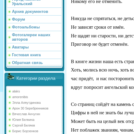
Никому его не отменить.
Уральский
Архив документов
Никуда не спрятаться, не дет
Форум
Не зависят сроки от имён.
Фотоальбомы
Фотогалереи наших
Не щадят ни старости, ни детс
авторов
Приговор не будет отменён.
Аватары
Гостевая книга
В книге жизни наша есть стр
Обратная связь
Хоть, молись всю ночь, хоть в
час придёт,
и нас посторонит
Категории раздела
вдруг попросит ангельский ко
alaks
amorenibis
Элла Аляутдинова
Со страниц сойдёт на камень 
Арон 30 Sеребренников
Цифры в ней не знать бы лучш
Вячеслав Анчугин
Юлия Белкина
Может быть на целый век от
Сергей Беляев
Нет поблажек званиям, чинам.
Борис Борзенков