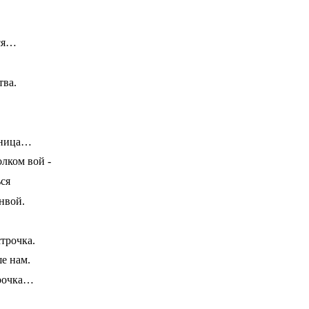
ься…
тва.
аница…
олком вой -
ься
нвой.
строчка.
е нам.
срочка…