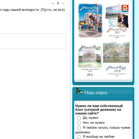
0
 и годы нашей молодости. (Пусть, не все)
Наш опрос
Нужен ли вам собственный
блог (сетевой дневник) на
нашем сайте?
Да, нужен
Нет, не нужен
Я люблю читать только чужие
дневники
Я вообще не люблю