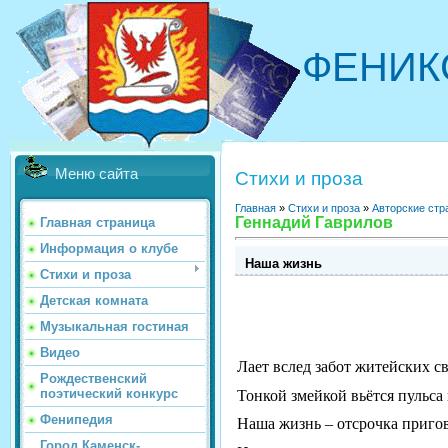
ФЕНИК
Меню сайта
Стихи и проза
Главная
»
Стихи и проза
»
Авторские стр
Геннадий Гаврилов
Главная страница
Информация о клубе
Наша жизнь
Стихи и проза
Детская комната
Музыкальная гостиная
Видео
Лает вслед забот житейских 
Рождественский
поэтический конкурс
Тонкой змейкой вьётся пульса 
Фенипедия
Наша жизнь – отсрочка пригов
Город Каменск-