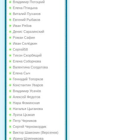
Владимир Потоцкий
Елена Птицына
Виталий Пуханов
Евгений Рыбаков
Иван Рябов
Денис Саразинский
Роман Сафин
Иван Селёдкин
Сергей58
Тихон Скорбящий
Елена Соборнова
Валентина Солдатова
Елена Сыч
Геннадий Топорков
Константин Уваров
Владимир Усачёв
Алексей Федотов
Нара Фоминская
Наталья Цыганова
Луиза Цхакая
Петр Черников
Сергей Черномордик
Виктор Шамонин (Версенев)
Ирина Шляпникова