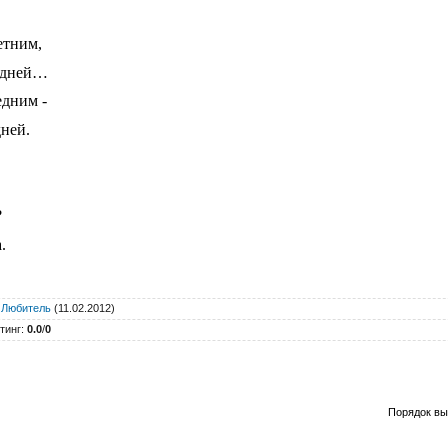
етним,
удней…
едним -
дней.
?
.
:
Любитель
(11.02.2012)
тинг
:
0.0
/
0
Порядок вы