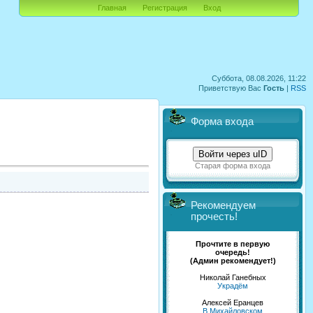
Главная
Регистрация
Вход
Суббота, 08.08.2026, 11:22
Приветствую Вас
Гость
|
RSS
Форма входа
Войти через uID
Старая форма входа
Рекомендуем
прочесть!
Прочтите в первую
очередь!
(Админ рекомендует!)
Николай Ганебных
Украдём
Алексей Еранцев
В Михайловском