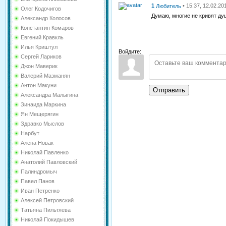
1
• 15:37, 12.02.20
Любитель
Олег Кодочигов
Думаю, многие не кривят душ
Александр Колосов
Константин Комаров
Евгений Кравкль
Илья Криштул
Войдите:
Сергей Лариков
Джон Маверик
Валерий Мазманян
Антон Макуни
Отправить
Александра Малыгина
Зинаида Маркина
Ян Мещерягин
Здравко Мыслов
Нарбут
Алена Новак
Николай Павленко
Анатолий Павловский
Палиндромыч
Павел Панов
Иван Петренко
Алексей Петровский
Татьяна Пильтяева
Николай Покидышев