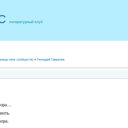
С
литературный клуб
аницы (вне сообществ)
»
Геннадий Гаврилов
свора…
нить.
ора.