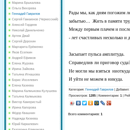
Марина Брыкалова
Ольга Вихорева
Рады мы, как дням погожим л
Геннадий Гаврилов
Сергей Гамаюнов (Черкесский)
забытью…
Жить в памяти тр
Алексей Гордеев
Между первым плачем и посл
Николай Данильченко
Артем Джай
- лет счастливых несколько и 
Сергей Дорохин
Маргарита Ерёменко
Яков Есепкин
Засыпает пульса амплитуда.
Андрей Ефимов
Справедлив ли приговор суда
Елена Журова
Ирина Зайкова
Не могли мы взяться
ниоткуда
Татьяна Игнашова
И уйти не можем в никуда.
Борис Иоселевич
Елена Казеева
Категория
:
Геннадий Гаврилов
|
Добавил
Марина Калмыкова-Кулушева
Просмотров
:
1285
|
Комментарии
:
1
|
Рей
Татьяна Калмыкова
Виктор Камеристый
Ирина Капорова
Фёдор Квашнин
Всего комментариев
:
1
Надежда Кизеева
Юрий Киркилевич
Екатерина Климакова