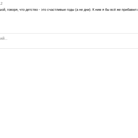
12
ой, говоря, что детство - это счастливые годы (а не дни). К ним я бы всё же прибавил