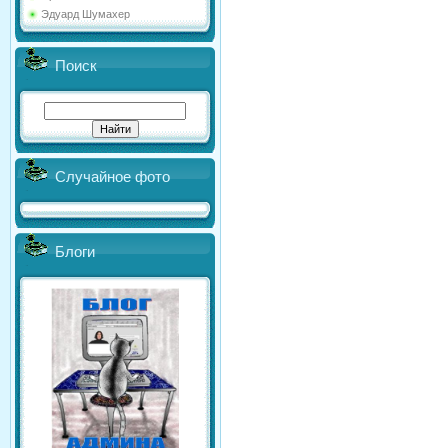
Эдуард Шумахер
Поиск
Случайное фото
Блоги