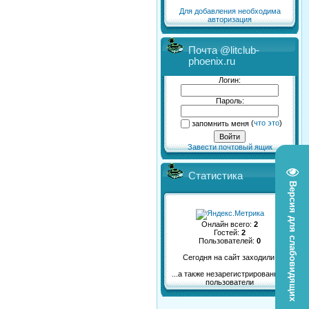
Для добавления необходима
авторизация
Почта @litclub-
phoenix.ru
Логин:
Пароль:
запомнить меня
(
что это
)
Завести почтовый ящик
Статистика
Версия для слабовидящих
Онлайн всего:
2
Гостей:
2
Пользователей:
0
Сегодня на сайт заходили:
...а также незарегистрированные
пользователи