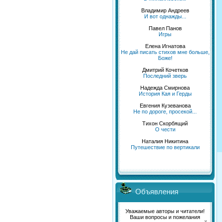
Владимир Андреев
И вот однажды...
Павел Панов
Игры
Елена Игнатова
Не дай писать стихов мне больше,
Боже!
Дмитрий Кочетков
Последний зверь
Надежда Смирнова
История Кая и Герды
Евгения Кузеванова
Не по дороге, просекой...
Тихон Скорбящий
О чести
Наталия Никитина
Путешествие по вертикали
Объявления
Уважаемые авторы и читатели!
Ваши вопросы и пожелания