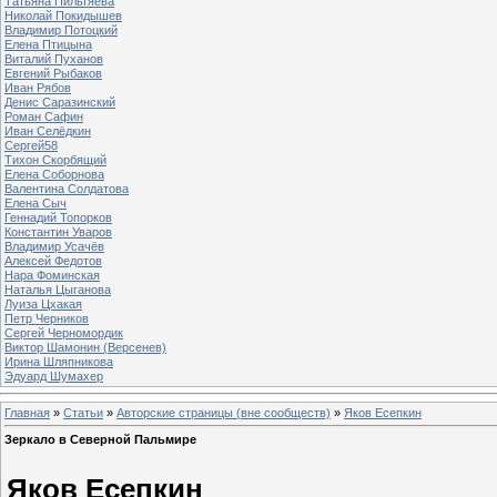
Татьяна Пильтяева
Николай Покидышев
Владимир Потоцкий
Елена Птицына
Виталий Пуханов
Евгений Рыбаков
Иван Рябов
Денис Саразинский
Роман Сафин
Иван Селёдкин
Сергей58
Тихон Скорбящий
Елена Соборнова
Валентина Солдатова
Елена Сыч
Геннадий Топорков
Константин Уваров
Владимир Усачёв
Алексей Федотов
Нара Фоминская
Наталья Цыганова
Луиза Цхакая
Петр Черников
Сергей Черномордик
Виктор Шамонин (Версенев)
Ирина Шляпникова
Эдуард Шумахер
Главная
»
Статьи
»
Авторские страницы (вне сообществ)
»
Яков Есепкин
Зеркало в Северной Пальмире
Яков Есепкин