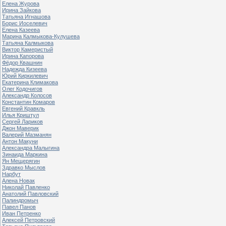
Елена Журова
Ирина Зайкова
Татьяна Игнашова
Борис Иоселевич
Елена Казеева
Марина Калмыкова-Кулушева
Татьяна Калмыкова
Виктор Камеристый
Ирина Капорова
Фёдор Квашнин
Надежда Кизеева
Юрий Киркилевич
Екатерина Климакова
Олег Кодочигов
Александр Колосов
Константин Комаров
Евгений Кравкль
Илья Криштул
Сергей Лариков
Джон Маверик
Валерий Мазманян
Антон Макуни
Александра Малыгина
Зинаида Маркина
Ян Мещерягин
Здравко Мыслов
Нарбут
Алена Новак
Николай Павленко
Анатолий Павловский
Палиндромыч
Павел Панов
Иван Петренко
Алексей Петровский