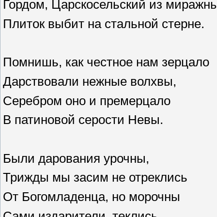
Гордом, Царскосельский из миражн
Плиток выбит на стальной стерне.
Помнишь, как честное нам зерцало
Дарствовали нежные волхвы,
Серебром оно и премерцало
В патиновой серости Невы.
Были дарования урочны,
Трижды мы засим не отреклись
От Богомладенца, но морочны
Сами издарители, теклись