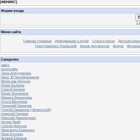
[
ФЕНИКС
]
Форма входа
В
Ст
Меню сайта
Главная страница
Информация о клубе
Стихи и проза
Детская комн
Город Каменск-Уральский
Архив документов
Форум
Фотоал
Categories
alaks
amorenibis
Элла Аляутдинова
Арон 30 Sеребренников
Вячеслав Анчугин
Юлия Белкина
Сергей Беляев
Борис Борзенков
Марина Брыкалова
Ольга Вихорева
Геннадий Гаврилов
Сергей Гамаюнов (Черкесский)
Алексей Гордеев
Николай Данильченко
Артем Джай
Сергей Дорохин
Маргарита Ерёменко
Яков Есепкин
Андрей Ефимов