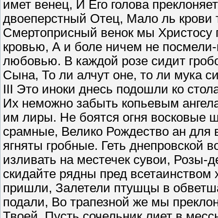
имет венец, И Его голова преклоняет
двоеперстный Отец, Мало ль крови 
Смертоприсный венок мы Христосу п
кровью, А и боле ничем не посмели
любовью. В каждой розе сидит гробо
Сына, То ли алчут оне, то ли мука с
III Это иноки днесь подошли ко сто
Их неможно забыть копьевым ангела
им лиры. Не боятся огня восковые ш
срамные, Велико Рождество ан для 
ягняты гробные. Геть днепровской в
изливать на местечек сувои, Розы-де
скидайте рядны пред всетаинством х
пришли, Залетели птушцы в обветша
подали, Во трапезной же мы преклон
Твоей, Пусть сочельник лиет в месс