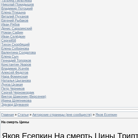
Татьяна Пильтяева
Николай Покидышев
Владимир Потоцкий
Елена Птицына
Виталий Пуханов
Евгений Рыбаков
Иван Рябов
Денис Саразинский
Роман Сафин
Иван Селёдкин
Сергей58
Тихон Скорбящий
Елена Соборнова
Валентина Солдатова
Елена Сыч
Геннадий Топорков
Константин Уваров
Владимир Усачёв
Алексей Федотов
Нара Фоминская
Наталья Цыганова
Луиза Цхакая
Петр Черников
Сергей Черномордик
Виктор Шамонин (Версенев)
Ирина Шляпникова
Эдуард Шумахер
Главная
»
Статьи
»
Авторские страницы (вне сообществ)
»
Яков Есепкин
На смерть Цины
Яков Есепкин На смерть Цины Трипти