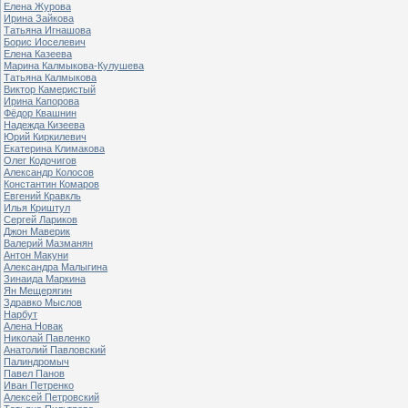
Елена Журова
Ирина Зайкова
Татьяна Игнашова
Борис Иоселевич
Елена Казеева
Марина Калмыкова-Кулушева
Татьяна Калмыкова
Виктор Камеристый
Ирина Капорова
Фёдор Квашнин
Надежда Кизеева
Юрий Киркилевич
Екатерина Климакова
Олег Кодочигов
Александр Колосов
Константин Комаров
Евгений Кравкль
Илья Криштул
Сергей Лариков
Джон Маверик
Валерий Мазманян
Антон Макуни
Александра Малыгина
Зинаида Маркина
Ян Мещерягин
Здравко Мыслов
Нарбут
Алена Новак
Николай Павленко
Анатолий Павловский
Палиндромыч
Павел Панов
Иван Петренко
Алексей Петровский