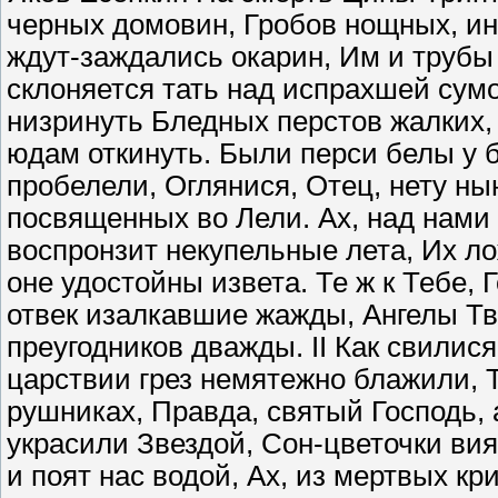
черных домовин, Гробов нощных, ин
ждут-заждались окарин, Им и трубы
склоняется тать над испрахшей сум
низринуть Бледных перстов жалких,
юдам откинуть. Были перси белы у б
пробелели, Оглянися, Отец, нету ны
посвященных во Лели. Ах, над нами
воспронзит некупельные лета, Их ло
оне удостойны извета. Те ж к Тебе,
отвек изалкавшие жажды, Ангелы Тво
преугодников дважды. II Как свилис
царствии грез немятежно блажили, 
рушниках, Правда, святый Господь, 
украсили Звездой, Сон-цветочки вия
и поят нас водой, Ах, из мертвых кр