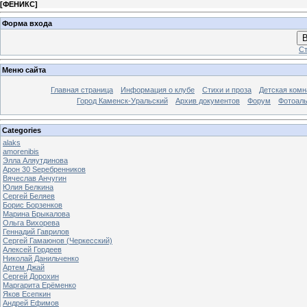
[
ФЕНИКС
]
Форма входа
В
Ст
Меню сайта
Главная страница
Информация о клубе
Стихи и проза
Детская комн
Город Каменск-Уральский
Архив документов
Форум
Фотоал
Categories
alaks
amorenibis
Элла Аляутдинова
Арон 30 Sеребренников
Вячеслав Анчугин
Юлия Белкина
Сергей Беляев
Борис Борзенков
Марина Брыкалова
Ольга Вихорева
Геннадий Гаврилов
Сергей Гамаюнов (Черкесский)
Алексей Гордеев
Николай Данильченко
Артем Джай
Сергей Дорохин
Маргарита Ерёменко
Яков Есепкин
Андрей Ефимов