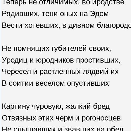
Теперь не отличимых, во иродстве
Рядивших, тени оных на Эдем
Вести хотевших, в дивном благород
Не помнящих губителей своих,
Уродиц и юродников простивших,
Чересел и растленных лядвий их
В соитии веселом опустивших
Картину чуровую, жалкий бред
Отвязных этих черм и рогоносцев
Не слышавших и звавших на обед