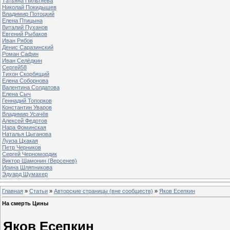
Татьяна Пильтяева
Николай Покидышев
Владимир Потоцкий
Елена Птицына
Виталий Пуханов
Евгений Рыбаков
Иван Рябов
Денис Саразинский
Роман Сафин
Иван Селёдкин
Сергей58
Тихон Скорбящий
Елена Соборнова
Валентина Солдатова
Елена Сыч
Геннадий Топорков
Константин Уваров
Владимир Усачёв
Алексей Федотов
Нара Фоминская
Наталья Цыганова
Луиза Цхакая
Петр Черников
Сергей Черномордик
Виктор Шамонин (Версенев)
Ирина Шляпникова
Эдуард Шумахер
Главная
»
Статьи
»
Авторские страницы (вне сообществ)
»
Яков Есепкин
На смерть Цины
Яков Есепкин