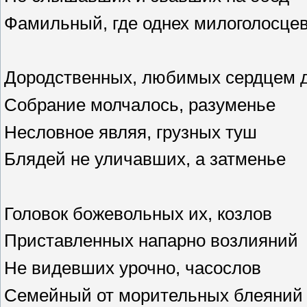
Фамильный, где однех милоголосце
Дородственных, любимых сердцем 
Собрание молчалось, разуменье
Несловное являя, грузных туш
Блядей не уличавших, а затменье
Головок божевольных их, козлов
Приставленных напарно возлияний
Не видевших урочно, часослов
Семейный от морительных блеяний