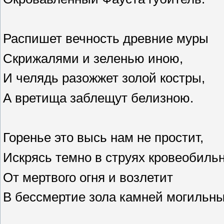
Распишет вечность древние муры
Скрижалями и зеленью иною,
И челядь разожжет золой костры,
А вретища заблещут белизною.
Горенье это высь нам не простит,
Искрясь темно в струях кровеобиль
От мертвого огня и возлетит
В бессмертие зола камней могильны