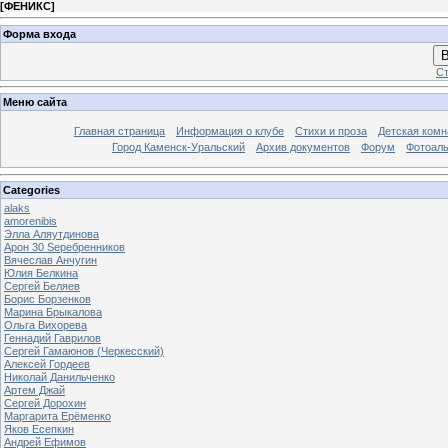
[
ФЕНИКС
]
Форма входа
В
Ст
Меню сайта
Главная страница
Информация о клубе
Стихи и проза
Детская комн
Город Каменск-Уральский
Архив документов
Форум
Фотоал
Categories
alaks
amorenibis
Элла Аляутдинова
Арон 30 Sеребренников
Вячеслав Анчугин
Юлия Белкина
Сергей Беляев
Борис Борзенков
Марина Брыкалова
Ольга Вихорева
Геннадий Гаврилов
Сергей Гамаюнов (Черкесский)
Алексей Гордеев
Николай Данильченко
Артем Джай
Сергей Дорохин
Маргарита Ерёменко
Яков Есепкин
Андрей Ефимов