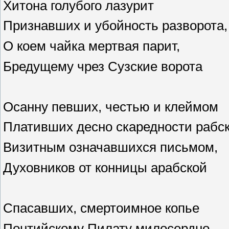
Хитона голубого лазурит
Признавших и убойность разворота,
О коем чайка мертвая парит,
Бредущему чрез Сузские ворота
Осанну певших, честью и клеймом
Плативших десно скаредности рабск
Визитным означавшихся письмом,
Духовников от конницы арабской
Спасавших, смертоимное копье
Понтийскому Пилату милосердно