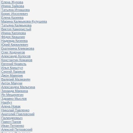
Елена Журова
Ирина Зайкова
Татьяна Игнашова
Борис Иоселевич
Елена Казеева
Марина Калмыкова-Кулушева
Татьяна Калмыкова
Виктор Камеристый
Ирина Капорова
Фёдор Квашнин
Надежда Кизеева
Юрий Киркилевич
Екатерина Климакова
Олег Кодочигов
Александр Колосов
Константин Комаров
Евгений Кравкль
Илья Криштул
Сергей Лариков
Джон Маверик
Валерий Мазманян
Антон Макуни
Александра Малыгина
Зинаида Маркина
Ян Мещерягин
Здравко Мыслов
Нарбут
Алена Новак
Николай Павленко
Анатолий Павловский
Палиндромыч
Павел Панов
Иван Петренко
Алексей Петровский