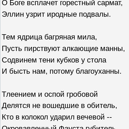
О Боге всплачет горестный сармат,
Эллин узрит иродные подвалы.
Тем ядрица багряная мила,
Пусть пирствуют алкающие манны,
Содвинем тени кубков у стола
И бысть нам, потому благоуханны.
Тлеением и оспой гробовой
Делятся не вошедшие в обитель,
Кто в колокол ударил вечевой --
Окровавленный Фауста губитель.