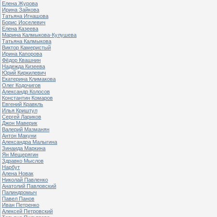
Елена Журова
Ирина Зайкова
Татьяна Игнашова
Борис Иоселевич
Елена Казеева
Марина Калмыкова-Кулушева
Татьяна Калмыкова
Виктор Камеристый
Ирина Капорова
Фёдор Квашнин
Надежда Кизеева
Юрий Киркилевич
Екатерина Климакова
Олег Кодочигов
Александр Колосов
Константин Комаров
Евгений Кравкль
Илья Криштул
Сергей Лариков
Джон Маверик
Валерий Мазманян
Антон Макуни
Александра Малыгина
Зинаида Маркина
Ян Мещерягин
Здравко Мыслов
Нарбут
Алена Новак
Николай Павленко
Анатолий Павловский
Палиндромыч
Павел Панов
Иван Петренко
Алексей Петровский