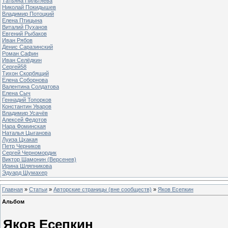
Татьяна Пильтяева
Николай Покидышев
Владимир Потоцкий
Елена Птицына
Виталий Пуханов
Евгений Рыбаков
Иван Рябов
Денис Саразинский
Роман Сафин
Иван Селёдкин
Сергей58
Тихон Скорбящий
Елена Соборнова
Валентина Солдатова
Елена Сыч
Геннадий Топорков
Константин Уваров
Владимир Усачёв
Алексей Федотов
Нара Фоминская
Наталья Цыганова
Луиза Цхакая
Петр Черников
Сергей Черномордик
Виктор Шамонин (Версенев)
Ирина Шляпникова
Эдуард Шумахер
Главная
»
Статьи
»
Авторские страницы (вне сообществ)
»
Яков Есепкин
Альбом
Яков Есепкин