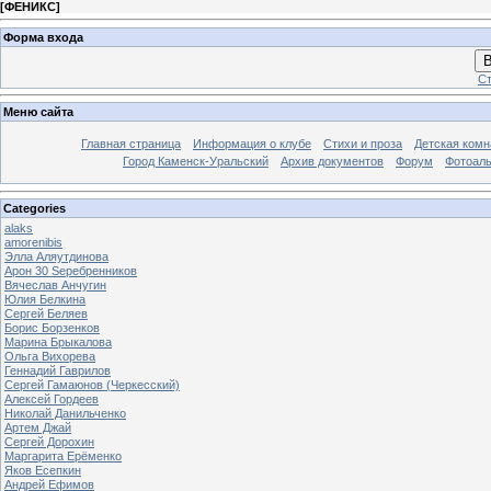
[
ФЕНИКС
]
Форма входа
В
Ст
Меню сайта
Главная страница
Информация о клубе
Стихи и проза
Детская комн
Город Каменск-Уральский
Архив документов
Форум
Фотоал
Categories
alaks
amorenibis
Элла Аляутдинова
Арон 30 Sеребренников
Вячеслав Анчугин
Юлия Белкина
Сергей Беляев
Борис Борзенков
Марина Брыкалова
Ольга Вихорева
Геннадий Гаврилов
Сергей Гамаюнов (Черкесский)
Алексей Гордеев
Николай Данильченко
Артем Джай
Сергей Дорохин
Маргарита Ерёменко
Яков Есепкин
Андрей Ефимов