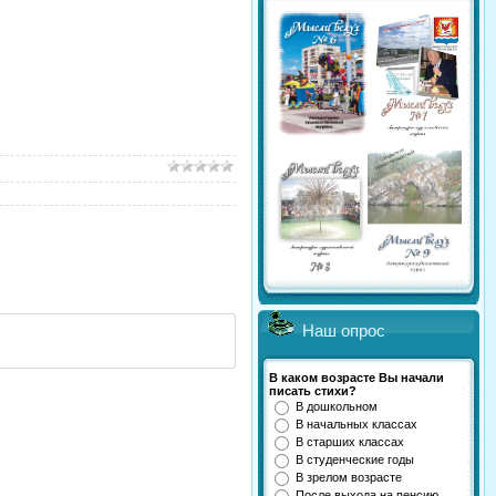
Наш опрос
В каком возрасте Вы начали
писать стихи?
В дошкольном
В начальных классах
В старших классах
В студенческие годы
В зрелом возрасте
После выхода на пенсию