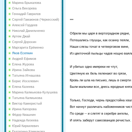
Марина Брыкалова
Ольга Вихорева
Геннадий Гаврилов
Сергей Гамаюнов (Черкесский)
***
Алексей Гордеев
Николай Данильченко
Обрели мы царя в вертоградном рядне,
Артем Джай
Потешались глушцы, как осанну пеяли,
Сергей Дорохин
Наши слезы точат в четверговом вине,
Маргарита Ерёменко
Яков Есепкин
Из цветочной пыльцы чадов нощно ваял
Андрей Ефимов
Елена Журова
И убитых одно имяреки не чтут,
Ирина Зайкова
Цветяную их бель пеленают во грязи,
Татьяна Игнашова
Кровь ли шла на письмо, лишь в смерти 
Борис Иоселевич
Елена Казеева
Были мальчики все, днесь юродные княз
Марина Калмыкова-Кулушева
Татьяна Калмыкова
Только, Господи, чернь предостойна хва
Виктор Камеристый
Вот начнут различать набоженников чис
Ирина Капорова
По среде -- и слетят в серебре ангелы,
Фёдор Квашнин
И опять заберут самозванцев речистых.
Надежда Кизеева
Юрий Киркилевич
Екатерина Климакова