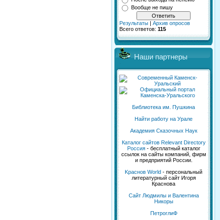
Вообще не пишу
Результаты
|
Архив опросов
Всего ответов:
115
Наши партнеры
Библиотека им. Пушкина
Найти работу на Урале
Академия Сказочных Наук
Каталог сайтов Relevant Directory
Россия
- бесплатный каталог
ссылок на сайты компаний, фирм
и предприятий России.
Kраснов World
- персональный
литературный сайт Игоря
Краснова
Сайт Людмилы и Валентина
Никоры
ПетроглиФ