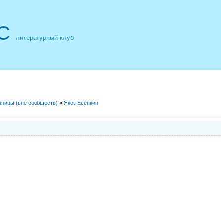
С
литературный клуб
аницы (вне сообществ)
»
Яков Есепкин