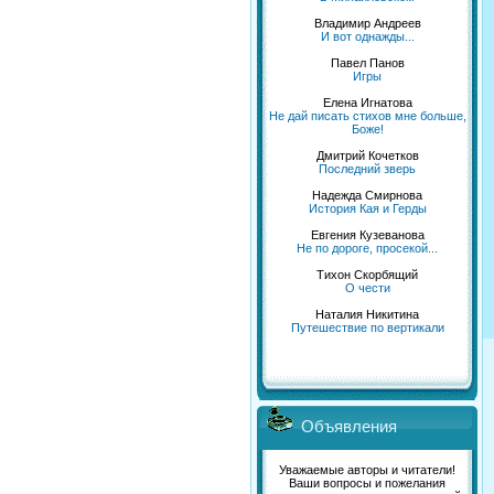
Владимир Андреев
И вот однажды...
Павел Панов
Игры
Елена Игнатова
Не дай писать стихов мне больше,
Боже!
Дмитрий Кочетков
Последний зверь
Надежда Смирнова
История Кая и Герды
Евгения Кузеванова
Не по дороге, просекой...
Тихон Скорбящий
О чести
Наталия Никитина
Путешествие по вертикали
Объявления
Уважаемые авторы и читатели!
Ваши вопросы и пожелания