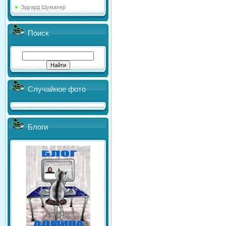
Эдуард Шумахер
Поиск
Случайное фото
Блоги