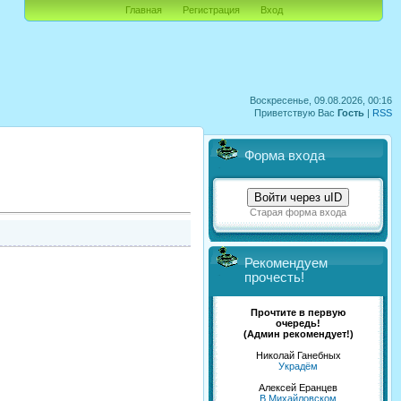
Главная
Регистрация
Вход
Воскресенье, 09.08.2026, 00:16
Приветствую Вас
Гость
|
RSS
Форма входа
Войти через uID
Старая форма входа
Рекомендуем
прочесть!
Прочтите в первую
очередь!
(Админ рекомендует!)
Николай Ганебных
Украдём
Алексей Еранцев
В Михайловском