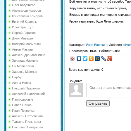
Всё молчим и молчим, чтоб серебро Тво
Олег Кодочигов
Херувимов таить, нет и тайного прока,
Александр Колосов
Бились в звонницах мы, червно кликали и
Константин Комаров
Крови узри виры, буде Лета широка.
Евгений Кравкль
Илья Криштул
Сергей Лариков
Джон Маверик
Валерий Мазманян
Категория
:
Яков Есепкин
|
Добавил
:
silve
Антон Макуни
Просмотров
:
1034
|
Рейтинг
:
0.0
/
0
Александра Малыгина
Зинаида Маркина
Ян Мещерягин
Всего комментариев
:
0
Здравко Мыслов
Нарбут
Войдите:
Алена Новак
Николай Павленко
Анатолий Павловский
Палиндромыч
Отправить
Павел Панов
Иван Петренко
Алексей Петровский
Татьяна Пильтяева
Николай Покидышев