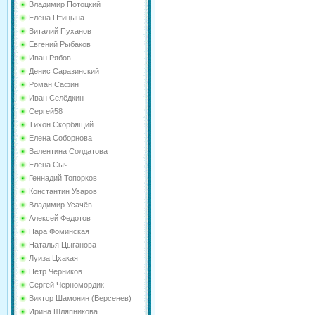
Владимир Потоцкий
Елена Птицына
Виталий Пуханов
Евгений Рыбаков
Иван Рябов
Денис Саразинский
Роман Сафин
Иван Селёдкин
Сергей58
Тихон Скорбящий
Елена Соборнова
Валентина Солдатова
Елена Сыч
Геннадий Топорков
Константин Уваров
Владимир Усачёв
Алексей Федотов
Нара Фоминская
Наталья Цыганова
Луиза Цхакая
Петр Черников
Сергей Черномордик
Виктор Шамонин (Версенев)
Ирина Шляпникова