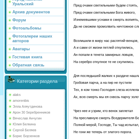
Уральский
Пред очами светильными будем стоять,
Архив документов
Пред очами светильными Бога живого,
Изнемевшими уснами в смерть вопиять,
Форум
Да не сможем промолвить ничтожное сл
Фотоальбомы
Фотогалереи наших
авторов
Возлишили в миру нас распятий-венцов,
А и сами от жизни петлей откупились,
Аватары
Ан попали в тенета замирных ловцов,
Гостевая книга
На серебро откупное те не скупились.
Обратная связь
Для последышей жалких к раздаче нашл
Категории раздела
Гробовая парча, а на пир не пустили
Тех, в ком тонко Господня слеза исплела
alaks
Ах, всю смерть мы ея сквозь парчу золо
amorenibis
Элла Аляутдинова
Чрез нее и узрим, кто венок заплетал
Арон 30 Sеребренников
На преславную смерть Вседержителя-Бо
Вячеслав Анчугин
Юлия Белкина
Полной мерой, Господе, Ты чад испытал,
Сергей Беляев
Не гони же теперь от златого порога.
Борис Борзенков