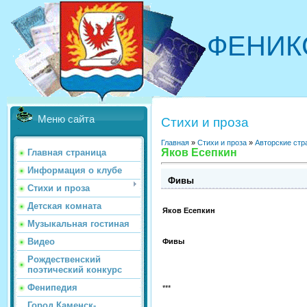
ФЕНИК
Меню сайта
Стихи и проза
Главная
»
Стихи и проза
»
Авторские стр
Яков Есепкин
Главная страница
Информация о клубе
Фивы
Стихи и проза
Детская комната
Яков Есепкин
Музыкальная гостиная
Видео
Фивы
Рождественский
поэтический конкурс
Фенипедия
***
Город Каменск-