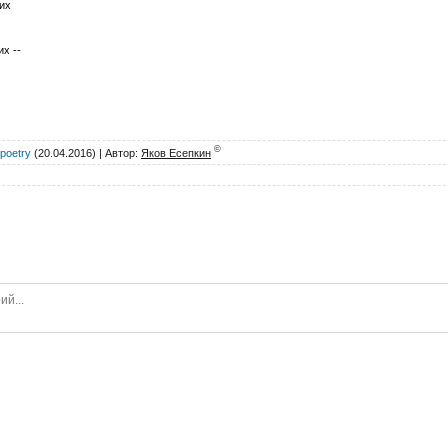
их
х --
©
rpoetry
(20.04.2016) |
Автор
:
Яков Есепкин