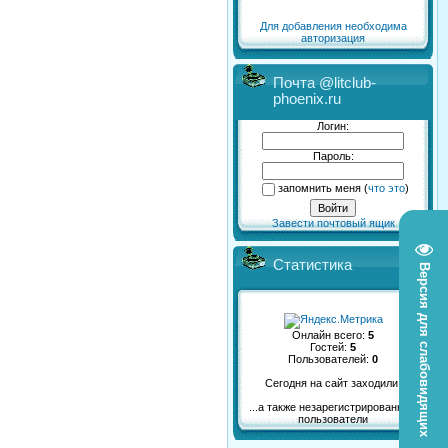
Для добавления необходима
авторизация
Почта @litclub-
phoenix.ru
Логин:
Пароль:
запомнить меня
(
что это
)
Завести почтовый ящик
Статистика
Версия для слабовидящих
Онлайн всего:
5
Гостей:
5
Пользователей:
0
Сегодня на сайт заходили:
...а также незарегистрированные
пользователи