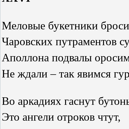
Меловые букетники броси
Чаровских путраментов с
Аполлона подвалы оросим
Не ждали – так явимся гу
Во аркадиях гаснут бутон
Это ангели отроков чтут,