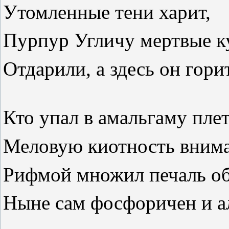
Утомленные тени харит,
Пурпур Угличу мертвые 
Отдарили, а здесь он горит
Кто упал в амальгаму пле
Меловую киотность внима
Рифмой множил печаль об
Ныне сам фосфоричен и а