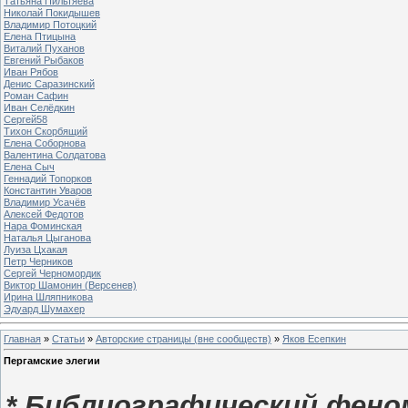
Татьяна Пильтяева
Николай Покидышев
Владимир Потоцкий
Елена Птицына
Виталий Пуханов
Евгений Рыбаков
Иван Рябов
Денис Саразинский
Роман Сафин
Иван Селёдкин
Сергей58
Тихон Скорбящий
Елена Соборнова
Валентина Солдатова
Елена Сыч
Геннадий Топорков
Константин Уваров
Владимир Усачёв
Алексей Федотов
Нара Фоминская
Наталья Цыганова
Луиза Цхакая
Петр Черников
Сергей Черномордик
Виктор Шамонин (Версенев)
Ирина Шляпникова
Эдуард Шумахер
Главная
»
Статьи
»
Авторские страницы (вне сообществ)
»
Яков Есепкин
Пергамские элегии
*
Библиографический фено