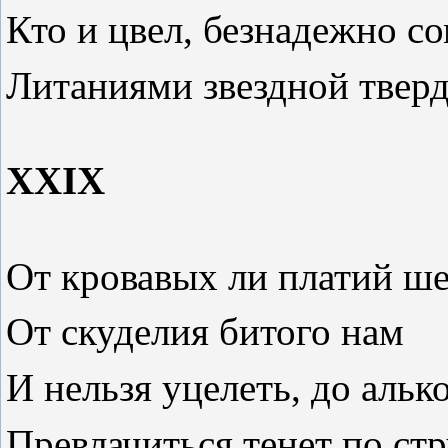
Кто и цвел, безнадежно с
Литаниями звездной тверд
XXIX
От кровавых ли платий ш
От скуделия битого нам
И нельзя уцелеть, до альк
Превлачиться тенет по ст