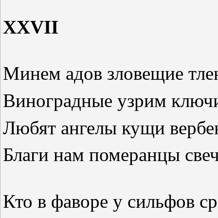
XXVII
Минем адов зловещие тле
Виноградные узрим ключ
Любят ангелы кущи вербе
Благи нам померанцы свеч
Кто в фаворе у сильфов с