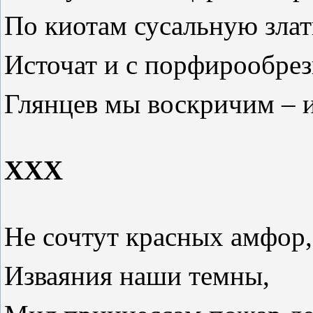
По киотам сусальную злат
Источат и с порфирообре
Глянцев мы воскричим – и
XXX
Не сочтут красных амфор,
Изваяния наши темны,