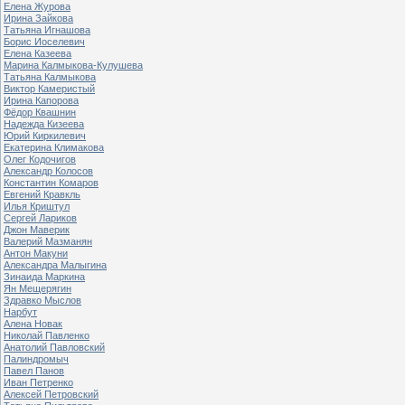
Елена Журова
Ирина Зайкова
Татьяна Игнашова
Борис Иоселевич
Елена Казеева
Марина Калмыкова-Кулушева
Татьяна Калмыкова
Виктор Камеристый
Ирина Капорова
Фёдор Квашнин
Надежда Кизеева
Юрий Киркилевич
Екатерина Климакова
Олег Кодочигов
Александр Колосов
Константин Комаров
Евгений Кравкль
Илья Криштул
Сергей Лариков
Джон Маверик
Валерий Мазманян
Антон Макуни
Александра Малыгина
Зинаида Маркина
Ян Мещерягин
Здравко Мыслов
Нарбут
Алена Новак
Николай Павленко
Анатолий Павловский
Палиндромыч
Павел Панов
Иван Петренко
Алексей Петровский