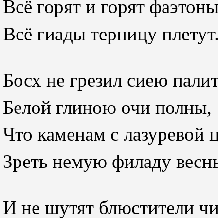
Всё горят и горят фаэтоны
Всё гиады терницу плетут
Босх не грезил сиею пали
Белой глиною очи полны,
Что каменам с лазуревой 
Зреть немую филаду весн
И не шутят блюстители чи