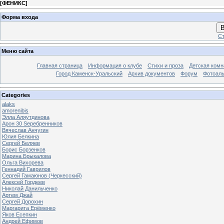
[
ФЕНИКС
]
Форма входа
В
Ст
Меню сайта
Главная страница
Информация о клубе
Стихи и проза
Детская комн
Город Каменск-Уральский
Архив документов
Форум
Фотоал
Categories
alaks
amorenibis
Элла Аляутдинова
Арон 30 Sеребренников
Вячеслав Анчугин
Юлия Белкина
Сергей Беляев
Борис Борзенков
Марина Брыкалова
Ольга Вихорева
Геннадий Гаврилов
Сергей Гамаюнов (Черкесский)
Алексей Гордеев
Николай Данильченко
Артем Джай
Сергей Дорохин
Маргарита Ерёменко
Яков Есепкин
Андрей Ефимов