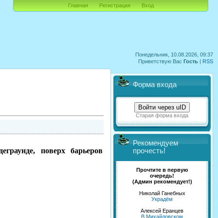
Главная
Регистрация
Вход
Понедельник, 10.08.2026, 09:37
Приветствую Вас
Гость
|
RSS
Форма входа
Войти через uID
Старая форма входа
Рекомендуем
граунде, поверх барьеров
прочесть!
Прочтите в первую
очередь!
(Админ рекомендует!)
Николай Ганебных
Украдём
Алексей Еранцев
В Михайловском