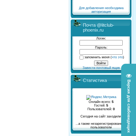
Для добавления необходима
авторизация
Почта @litclub-
phoenix.ru
Логин:
Пароль:
запомнить меня
(
что это
)
Завести почтовый ящик
Статистика
Версия для слабовидящих
Онлайн всего:
5
Гостей:
5
Пользователей:
0
Сегодня на сайт заходили:
...а также незарегистрированные
пользователи