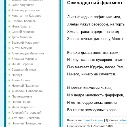
Семнадцатый фрагмент
Олег Кодочигов
Александр Колосов
Константин Комаров
Льют фиады в лафитники мед,
Евгений Кравкль
Хлебы мажут серебром, на торты
Илья Криштул
Хмель граната цедят, паче од
Сергей Лариков
Джон Маверик
Звон истечных ритонов у Морты.
Валерий Мазманян
Антон Макуни
Кельхи дышат золотою, крем
Александра Малыгина
Зинаида Маркина
Из хрустальных сухарниц точится
Ян Мещерягин
Пир внимает Юдифь, весел Рем,
Здравко Мыслов
Ничего, ничего не случится.
Нарбут
Алена Новак
Николай Павленко
И богини винтажий пьяны,
Анатолий Павловский
И о цедре меловость фарфоров,
Палиндромыч
Павел Панов
И летят, содрогаясь, княжны
Иван Петренко
Во тенета жемчужные хоров.
Алексей Петровский
Татьяна Пильтяева
Категория
:
Яков Есепкин
|
Добавил
:
silve
Николай Покидышев
Просмотров
:
85
|
Рейтинг
:
0.0
/
0