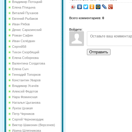
Владимир Потоцкий
Елена Птицына
Виталий Пуханов
Всего комментариев
:
0
Евгений Рыбаков
Иван Рябов
Войдите:
Денис Саразинский
Роман Сафин
Иван Селёдкин
Сергей58
Отправить
Тихон Скорбящий
Елена Соборнова
Валентина Солдатова
Елена Сыч
Геннадий Топорков
Константин Уваров
Владимир Усачёв
Алексей Федотов
Нара Фоминская
Наталья Цыганова
Луиза Цхакая
Петр Черников
Сергей Черномордик
Виктор Шамонин (Версенев)
Ирина Шляпникова