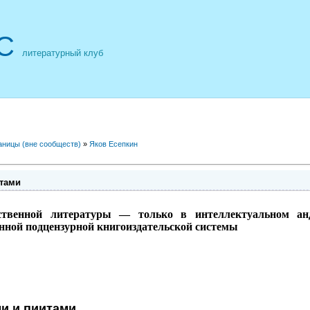
С
литературный клуб
аницы (вне сообществ)
»
Яков Есепкин
итами
твенной литературы — только в интеллектуальном анде
енной подцензурной книгоиздательской системы
и и пиитами