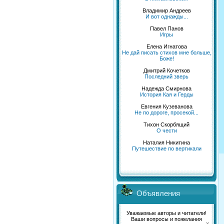
Владимир Андреев
И вот однажды...
Павел Панов
Игры
Елена Игнатова
Не дай писать стихов мне больше,
Боже!
Дмитрий Кочетков
Последний зверь
Надежда Смирнова
История Кая и Герды
Евгения Кузеванова
Не по дороге, просекой...
Тихон Скорбящий
О чести
Наталия Никитина
Путешествие по вертикали
Объявления
Уважаемые авторы и читатели!
Ваши вопросы и пожелания