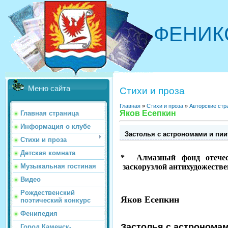
ФЕНИК
Меню сайта
Стихи и проза
Главная
»
Стихи и проза
»
Авторские стр
Яков Есепкин
Главная страница
Информация о клубе
Застолья с астрономами и пи
Стихи и проза
Детская комната
*
Алмазный фонд отечес
заскорузлой антихудожеств
Музыкальная гостиная
Видео
Рождественский
Яков Есепкин
поэтический конкурс
Фенипедия
Застолья с астрономам
Город Каменск-