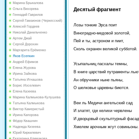
Марина Брыкалова
Десятый фрагмент
Ольга Вихорева
Геннадий Гаврилов
Сергей Гамаюнов (Черкесский)
Лозы тонкие Эрса поит
Алексей Гордеев
Николай Данильченко
Виноградно-медовой золотой,
Артем Джай
Пей и ты, астроном и пиит,
Сергей Дорохин
Сколь охранен великой субботой.
Маргарита Ерёменко
Яков Есепкин
Андрей Ефимов
Усыпальниц пасхалы темны,
Елена Журова
В книге царствий путраменты лью
Ирина Зайкова
Ан обручники ныне пьяны,
Татьяна Игнашова
Борис Иоселевич
О шелковье царевны биются.
Елена Казеева
Марина Калмыкова-Кулушева
Веи ль Медичи ангельский сад
Татьяна Калмыкова
Виктор Камеристый
И златят, где келихи червлены
Ирина Капорова
И дворцовый скульптурный фаса
Фёдор Квашнин
Хмелем арочным жгут совиньоны.
Надежда Кизеева
Юрий Киркилевич
Екатерина Климакова