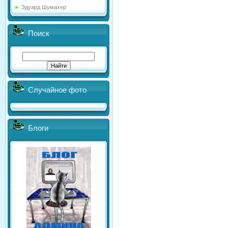
Эдуард Шумахер
Поиск
Случайное фото
Блоги