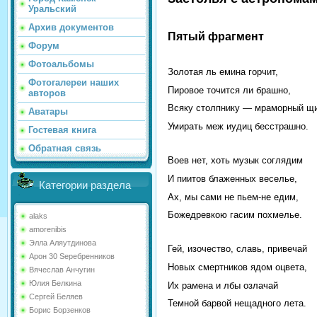
Уральский
Архив документов
Пятый фрагмент
Форум
Фотоальбомы
Золотая ль емина горчит,
Фотогалереи наших
Пировое точится ли брашно,
авторов
Всяку столпнику — мраморный щи
Аватары
Умирать меж иудиц бесстрашно.
Гостевая книга
Обратная связь
Воев нет, хоть музык соглядим
И пиитов блаженных веселье,
Категории раздела
Ах, мы сами не пьем-не едим,
Божедревкою гасим похмелье.
alaks
amorenibis
Элла Аляутдинова
Гей, изочество, славь, привечай
Арон 30 Sеребренников
Новых смертников ядом оцвета,
Вячеслав Анчугин
Юлия Белкина
Их рамена и лбы озлачай
Сергей Беляев
Темной барвой нещадного лета.
Борис Борзенков