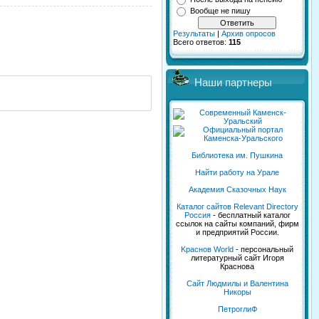
Вообще не пишу
Результаты
|
Архив опросов
Всего ответов:
115
Наши партнеры
Библиотека им. Пушкина
Найти работу на Урале
Академия Сказочных Наук
Каталог сайтов Relevant Directory
Россия
- бесплатный каталог
ссылок на сайты компаний, фирм
и предприятий России.
Kраснов World
- персональный
литературный сайт Игоря
Краснова
Сайт Людмилы и Валентина
Никоры
ПетроглиФ