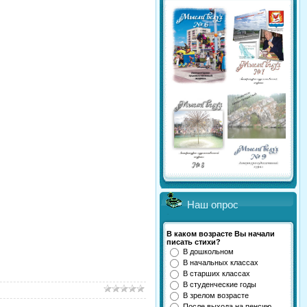
Наш опрос
В каком возрасте Вы начали
писать стихи?
В дошкольном
В начальных классах
В старших классах
В студенческие годы
В зрелом возрасте
После выхода на пенсию