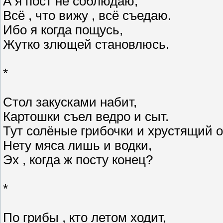
А я пост не соблюдаю,
Всё , что вижу , всё съедаю.
Ибо я когда пощусь,
Жутко злющей становлюсь.
*
Стол закусками набит,
Картошки съел ведро и сыт.
Тут солёные грибочки и хрустящий о
Нету мяса лишь и водки,
Эх , когда ж посту конец?
*
По грибы , кто летом ходит,