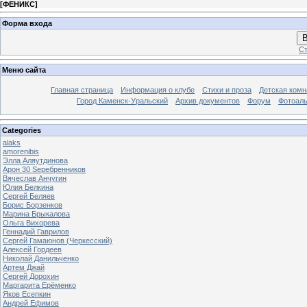
[
ФЕНИКС
]
Форма входа
В
Ст
Меню сайта
Главная страница
Информация о клубе
Стихи и проза
Детская комн
Город Каменск-Уральский
Архив документов
Форум
Фотоал
Categories
alaks
amorenibis
Элла Аляутдинова
Арон 30 Sеребренников
Вячеслав Анчугин
Юлия Белкина
Сергей Беляев
Борис Борзенков
Марина Брыкалова
Ольга Вихорева
Геннадий Гаврилов
Сергей Гамаюнов (Черкесский)
Алексей Гордеев
Николай Данильченко
Артем Джай
Сергей Дорохин
Маргарита Ерёменко
Яков Есепкин
Андрей Ефимов