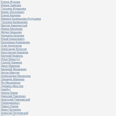
Елена Журова
Ирина Зайкова
Татьяна Игнашова
Борис Иоселевич
Елена Казеева
Марина Калмыкова-Кулушева
Татьяна Калмыкова
Виктор Камеристый
Ирина Капорова
Фёдор Квашнин
Надежда Кизеева
Юрий Киркилевич
Екатерина Климакова
Олег Кодочигов
Александр Колосов
Константин Комаров
Евгений Кравкль
Илья Криштул
Сергей Лариков
Джон Маверик
Валерий Мазманян
Антон Макуни
Александра Малыгина
Зинаида Маркина
Ян Мещерягин
Здравко Мыслов
Нарбут
Алена Новак
Николай Павленко
Анатолий Павловский
Палиндромыч
Павел Панов
Иван Петренко
Алексей Петровский