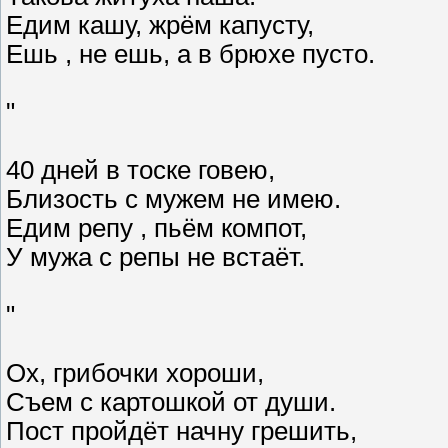
Едим кашу, жрём капусту,
Ешь , не ешь, а в брюхе пусто.
"
40 дней в тоске говею,
Близость с мужем не имею.
Едим репу , пьём компот,
У мужа с репы не встаёт.
"
Ох, грибочки хороши,
Съем с картошкой от души.
Пост пройдёт начну грешить,