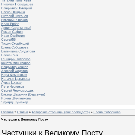
Татьяна Пильтяева
Николай Покидышев
Владимир Потоцкий
Елена Птицына
Виталий Пуханов
Евгений Рыбаков
Иван Рябов
Денис Саразинский
Роман Сафин
Иван Селёдкин
Сергей58
Тихон Скорбящий
Елена Соборнова
Валентина Солдатова
Елена Сыч
Геннадий Топорков
Константин Уваров
Владимир Усачёв
Алексей Федотов
Нара Фоминская
Наталья Цыганова
Луиза Цхакая
Петр Черников
Сергей Черномордик
Виктор Шамонин (Версенев)
Ирина Шляпникова
Эдуард Шумахер
Главная
»
Статьи
»
Авторские страницы (вне сообществ)
»
Елена Соборнова
Частушки к Великому Посту
Частушки к Великому Посту