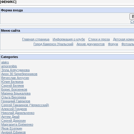
[
ФЕНИКС
]
Форма входа
В
Ст
Меню сайта
Главная страница
Информация о клубе
Стихи и проза
Детская комн
Город Каменск-Уральский
Архив документов
Форум
Фотоал
Categories
alaks
amorenibis
Элла Аляутдинова
Арон 30 Sеребренников
Вячеслав Анчугин
Юлия Белкина
Сергей Беляев
Борис Борзенков
Марина Брыкалова
Ольга Вихорева
Геннадий Гаврилов
Сергей Гамаюнов (Черкесский)
Алексей Гордеев
Николай Данильченко
Артем Джай
Сергей Дорохин
Маргарита Ерёменко
Яков Есепкин
Андрей Ефимов