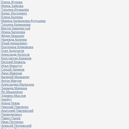
Елена Журова
Ирина Зайкова
Татьяна Игнашова
Борис Иоселевич
Елена Казеева
Марина Калмыкова-Кулушева
Татьяна Калмыкова
Виктор Камеристый
Ирина Капорова
Фёдор Квашнин
Надежда Кизеева
Юрий Киркилевич
Екатерина Климакова
Олег Кодочигов
Александр Колосов
Константин Комаров
Евгений Кравкль
Илья Криштул
Сергей Лариков
Джон Маверик
Валерий Мазманян
Антон Макуни
Александра Малыгина
Зинаида Маркина
Ян Мещерягин
Здравко Мыслов
Нарбут
Алена Новак
Николай Павленко
Анатолий Павловский
Палиндромыч
Павел Панов
Иван Петренко
Алексей Петровский