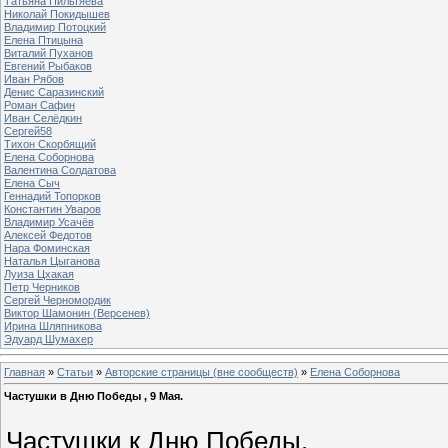
Татьяна Пильтяева
Николай Покидышев
Владимир Потоцкий
Елена Птицына
Виталий Пуханов
Евгений Рыбаков
Иван Рябов
Денис Саразинский
Роман Сафин
Иван Селёдкин
Сергей58
Тихон Скорбящий
Елена Соборнова
Валентина Солдатова
Елена Сыч
Геннадий Топорков
Константин Уваров
Владимир Усачёв
Алексей Федотов
Нара Фоминская
Наталья Цыганова
Луиза Цхакая
Петр Черников
Сергей Черномордик
Виктор Шамонин (Версенев)
Ирина Шляпникова
Эдуард Шумахер
Главная
»
Статьи
»
Авторские страницы (вне сообществ)
»
Елена Соборнова
Частушки в Дню Победы , 9 Мая.
Частушки к Дню Победы.