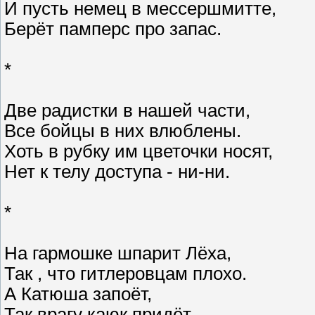
И пусть немец в мессершмитте,
Берёт памперс про запас.
*
Две радистки в нашей части,
Все бойцы в них влюблены.
Хоть в рубку им цветочки носят,
Нет к телу доступа - ни-ни.
*
На гармошке шпарит Лёха,
Так , что гитлеровцам плохо.
А Катюша запоёт,
Так врагу каюк придёт.