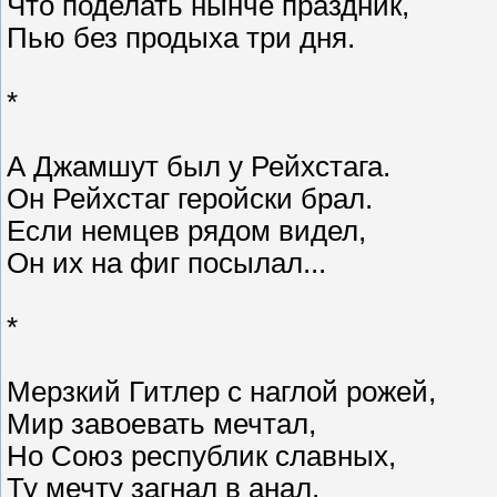
Что поделать нынче праздник,
Пью без продыха три дня.
*
А Джамшут был у Рейхстага.
Он Рейхстаг геройски брал.
Если немцев рядом видел,
Он их на фиг посылал...
*
Мерзкий Гитлер с наглой рожей,
Мир завоевать мечтал,
Но Союз республик славных,
Ту мечту загнал в анал.