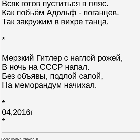
Всяк готов пуститься в пляс.
Как побьём Адольф - поганцев.
Так закружим в вихре танца.
*
Мерзкий Гитлер с наглой рожей,
В ночь на СССР напал.
Без объявы, подлой сапой,
На меморандум начихал.
*
04,2016г
*
Всего комментариев
:
0