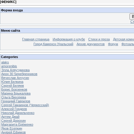
[
ФЕНИКС
]
Форма входа
В
Ст
Меню сайта
Главная страница
Информация о клубе
Стихи и проза
Детская комн
Город Каменск-Уральский
Архив документов
Форум
Фотоал
Categories
alaks
amorenibis
Элла Аляутдинова
Арон 30 Sеребренников
Вячеслав Анчугин
Юлия Белкина
Сергей Беляев
Борис Борзенков
Марина Брыкалова
Ольга Вихорева
Геннадий Гаврилов
Сергей Гамаюнов (Черкесский)
Алексей Гордеев
Николай Данильченко
Артем Джай
Сергей Дорохин
Маргарита Ерёменко
Яков Есепкин
Андрей Ефимов