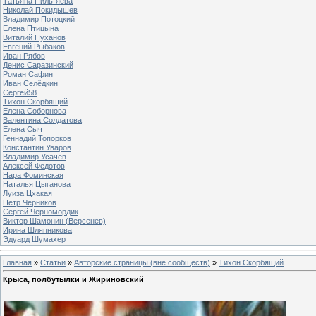
Татьяна Пильтяева
Николай Покидышев
Владимир Потоцкий
Елена Птицына
Виталий Пуханов
Евгений Рыбаков
Иван Рябов
Денис Саразинский
Роман Сафин
Иван Селёдкин
Сергей58
Тихон Скорбящий
Елена Соборнова
Валентина Солдатова
Елена Сыч
Геннадий Топорков
Константин Уваров
Владимир Усачёв
Алексей Федотов
Нара Фоминская
Наталья Цыганова
Луиза Цхакая
Петр Черников
Сергей Черномордик
Виктор Шамонин (Версенев)
Ирина Шляпникова
Эдуард Шумахер
Главная
»
Статьи
»
Авторские страницы (вне сообществ)
»
Тихон Скорбящий
Крыса, полбутылки и Жириновский