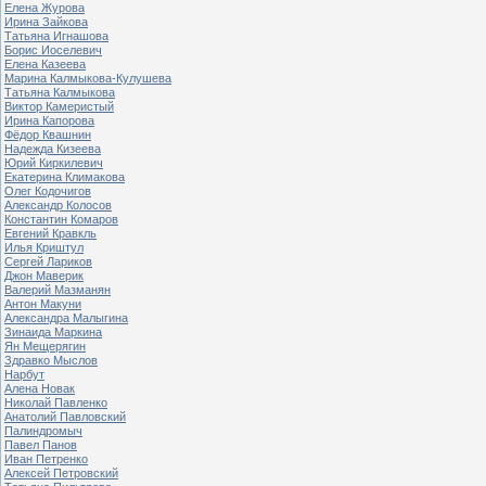
Елена Журова
Ирина Зайкова
Татьяна Игнашова
Борис Иоселевич
Елена Казеева
Марина Калмыкова-Кулушева
Татьяна Калмыкова
Виктор Камеристый
Ирина Капорова
Фёдор Квашнин
Надежда Кизеева
Юрий Киркилевич
Екатерина Климакова
Олег Кодочигов
Александр Колосов
Константин Комаров
Евгений Кравкль
Илья Криштул
Сергей Лариков
Джон Маверик
Валерий Мазманян
Антон Макуни
Александра Малыгина
Зинаида Маркина
Ян Мещерягин
Здравко Мыслов
Нарбут
Алена Новак
Николай Павленко
Анатолий Павловский
Палиндромыч
Павел Панов
Иван Петренко
Алексей Петровский