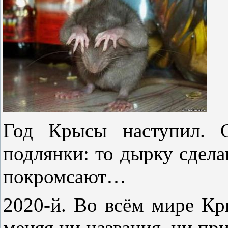
Год Крысы наступил. О
подлянки: то дырку сдела
покромсают…
2020-й. Во всём мире Кры
меняя ни названия, ни при