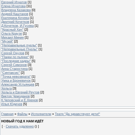
Евгений Игнатов
[1]
Елена Игнатова
[11]
Владлена Казакова
[0]
Андрей Каштанов
[1]
Екатерина Кочева
[1]
Дмитрий Кочетков
[1]
Д.Кочетков, И.Гусева
[1]
"Красный Хач"
[2]
Ольга Краузе
[1]
Михаил Минин
[1]
"Музей"
[2]
"Неправильные пчелы"
[1]
"Неправильные Пчелы"
[1]
Сергей Окулов
[1]
"Панки по пьянке"
[1]
"Последние кадры"
[5]
Сергей Симонов
[3]
Анна Старостина
[1]
"Синтаксис"
[2]
"Точка невозврата"
[1]
Умка и Броневичок
[1]
Александр Устьянцев
[2]
Хельга
[3]
Хельга и Евгений Реутов
[2]
Виктор Чемоданов
[2]
К.Чеповский и Е.Хренов
[2]
Илья Юдичев
[5]
Главная
»
Файлы
»
Исполнители
»
Театр "Да здравствуют дети!"
НОВЫЙ ГОД К НАМ ИДЁТ
[ ·
Скачать удаленно
() ]