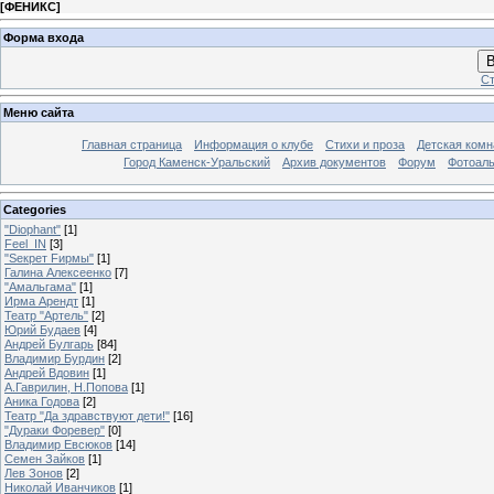
[
ФЕНИКС
]
Форма входа
В
Ст
Меню сайта
Главная страница
Информация о клубе
Стихи и проза
Детская комн
Город Каменск-Уральский
Архив документов
Форум
Фотоал
Categories
"Diophant"
[1]
Feel_IN
[3]
"Sекрет Fирмы"
[1]
Галина Алексеенко
[7]
"Амальгама"
[1]
Ирма Арендт
[1]
Театр "Артель"
[2]
Юрий Будаев
[4]
Андрей Булгарь
[84]
Владимир Бурдин
[2]
Андрей Вдовин
[1]
А.Гаврилин, Н.Попова
[1]
Аника Годова
[2]
Театр "Да здравствуют дети!"
[16]
"Дураки Форевер"
[0]
Владимир Евсюков
[14]
Семен Зайков
[1]
Лев Зонов
[2]
Николай Иванчиков
[1]