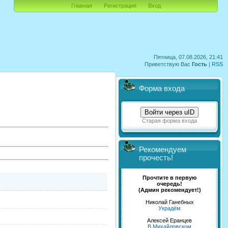
Главная
Регистрация
Вход
Пятница, 07.08.2026, 21:41
Приветствую Вас
Гость
|
RSS
Форма входа
Войти через uID
Старая форма входа
Рекомендуем
прочесть!
Прочтите в первую
очередь!
(Админ рекомендует!)
Николай Ганебных
Украдём
Алексей Еранцев
В Михайловском