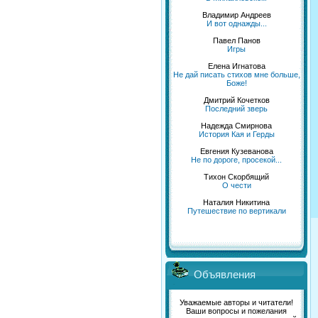
Владимир Андреев
И вот однажды...
Павел Панов
Игры
Елена Игнатова
Не дай писать стихов мне больше,
Боже!
Дмитрий Кочетков
Последний зверь
Надежда Смирнова
История Кая и Герды
Евгения Кузеванова
Не по дороге, просекой...
Тихон Скорбящий
О чести
Наталия Никитина
Путешествие по вертикали
Объявления
Уважаемые авторы и читатели!
Ваши вопросы и пожелания