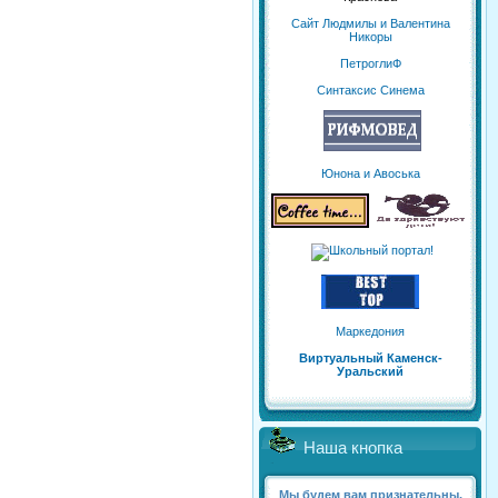
Сайт Людмилы и Валентина
Никоры
ПетроглиФ
Синтаксис Синема
Юнона и Авоська
Маркедония
Виртуальный Каменск-
Уральский
Наша кнопка
Мы будем вам признательны,