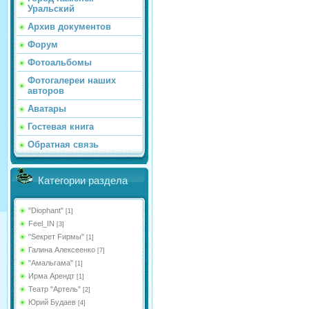
Уральский
Архив документов
Форум
Фотоальбомы
Фотогалереи наших
авторов
Аватары
Гостевая книга
Обратная связь
Категории раздела
"Diophant"
[1]
Feel_IN
[3]
"Sекрет Fирмы"
[1]
Галина Алексеенко
[7]
"Амальгама"
[1]
Ирма Арендт
[1]
Театр "Артель"
[2]
Юрий Будаев
[4]