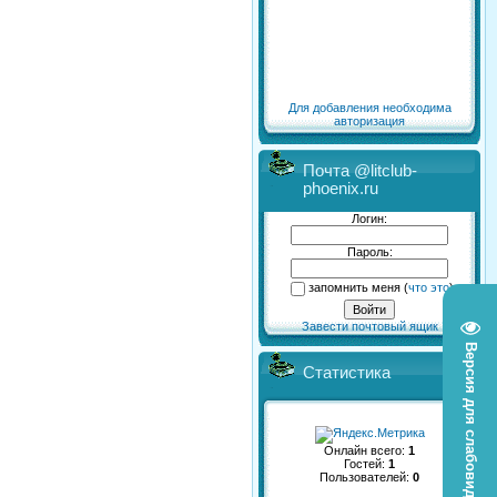
Для добавления необходима
авторизация
Почта @litclub-
phoenix.ru
Логин:
Пароль:
запомнить меня
(
что это
)
Завести почтовый ящик
Версия для слабовидящих
Статистика
Онлайн всего:
1
Гостей:
1
Пользователей:
0