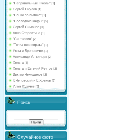
"Неправильные Пчелы"
[1]
Сергей Окулов
[1]
"Панки по пьянке"
[1]
"Последние кадры"
[5]
Сергей Симонов
[3]
Анна Старостина
[1]
"Синтаксис"
[2]
"Точка невозврата"
[1]
Умка и Броневичок
[1]
Александр Устьянцев
[2]
Хельга
[3]
Хельга и Евгений Реутов
[2]
Виктор Чемоданов
[2]
К.Чеповский и Е.Хренов
[2]
Илья Юдичев
[5]
Поиск
Случайное фото