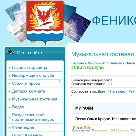
ФЕНИК
Меню сайта
Музыкальная гостиная
Главная
»
Файлы
»
Исполнители
» Ольга 
Ольга Краузе
Главная страница
Информация о клубе
В категории материалов
:
1
Стихи и проза
Показано материалов
:
1-1
Детская комната
Сортировать по
:
Дате
·
Названию
·
Рейт
Музыкальная гостиная
Видео
МИРАЖИ
Рождественский
Песня Ольги Краузе. Исполняет а
поэтический конкурс
Фенипедия
Ольга Краузе
|
Просмотров:
1606
|
Загрузок:
701
Город Каменск-