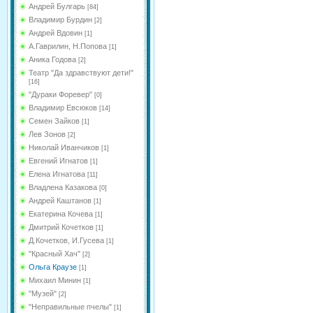
Андрей Булгарь
[84]
Владимир Бурдин
[2]
Андрей Вдовин
[1]
А.Гаврилин, Н.Попова
[1]
Аника Годова
[2]
Театр "Да здравствуют дети!"
[16]
"Дураки Форевер"
[0]
Владимир Евсюков
[14]
Семен Зайков
[1]
Лев Зонов
[2]
Николай Иванчиков
[1]
Евгений Игнатов
[1]
Елена Игнатова
[11]
Владлена Казакова
[0]
Андрей Каштанов
[1]
Екатерина Кочева
[1]
Дмитрий Кочетков
[1]
Д.Кочетков, И.Гусева
[1]
"Красный Хач"
[2]
Ольга Краузе
[1]
Михаил Минин
[1]
"Музей"
[2]
"Неправильные пчелы"
[1]