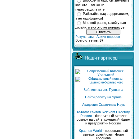
Вообще-то надо бы заменить
кое-что. Только не
переусердствуйте!
Работайте над содержанием,
а не над формой!
Мне всё равно, какой у вас
дизайн, меня это не интересует.
Результаты
|
Архив опросов
Всего ответов:
57
Наши партнеры
Библиотека им. Пушкина
Найти работу на Урале
Академия Сказочных Наук
Каталог сайтов Relevant Directory
Россия
- бесплатный каталог
ссылок на сайты компаний, фирм
и предприятий России.
Kраснов World
- персональный
литературный сайт Игоря
Краснова