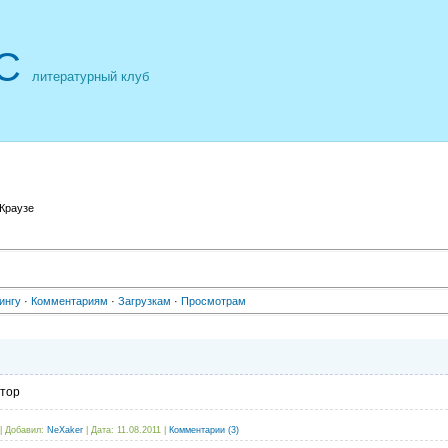
С
литературный клуб
Краузе
ингу
·
Комментариям
·
Загрузкам
·
Просмотрам
втор
|
Добавил:
NeXaker
|
Дата:
11.08.2011
|
Комментарии (3)