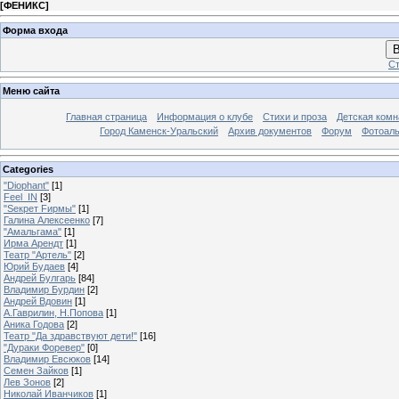
[
ФЕНИКС
]
Форма входа
В
Ст
Меню сайта
Главная страница
Информация о клубе
Стихи и проза
Детская комн
Город Каменск-Уральский
Архив документов
Форум
Фотоал
Categories
"Diophant"
[1]
Feel_IN
[3]
"Sекрет Fирмы"
[1]
Галина Алексеенко
[7]
"Амальгама"
[1]
Ирма Арендт
[1]
Театр "Артель"
[2]
Юрий Будаев
[4]
Андрей Булгарь
[84]
Владимир Бурдин
[2]
Андрей Вдовин
[1]
А.Гаврилин, Н.Попова
[1]
Аника Годова
[2]
Театр "Да здравствуют дети!"
[16]
"Дураки Форевер"
[0]
Владимир Евсюков
[14]
Семен Зайков
[1]
Лев Зонов
[2]
Николай Иванчиков
[1]