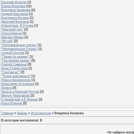
Евгений Игнатов
[1]
Елена Игнатова
[11]
Владлена Казакова
[0]
Андрей Каштанов
[1]
Екатерина Кочева
[1]
Дмитрий Кочетков
[1]
Д.Кочетков, И.Гусева
[1]
"Красный Хач"
[2]
Ольга Краузе
[1]
Михаил Минин
[1]
"Музей"
[2]
"Неправильные пчелы"
[1]
"Неправильные Пчелы"
[1]
Сергей Окулов
[1]
"Панки по пьянке"
[1]
"Последние кадры"
[5]
Сергей Симонов
[3]
Анна Старостина
[1]
"Синтаксис"
[2]
"Точка невозврата"
[1]
Умка и Броневичок
[1]
Александр Устьянцев
[2]
Хельга
[3]
Хельга и Евгений Реутов
[2]
Виктор Чемоданов
[2]
К.Чеповский и Е.Хренов
[2]
Илья Юдичев
[5]
Главная
»
Файлы
»
Исполнители
» Владлена Казакова
В категории материалов
:
0
Не найдено мате