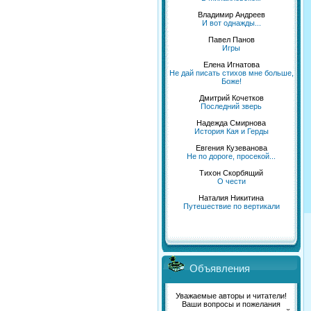
Владимир Андреев
И вот однажды...
Павел Панов
Игры
Елена Игнатова
Не дай писать стихов мне больше,
Боже!
Дмитрий Кочетков
Последний зверь
Надежда Смирнова
История Кая и Герды
Евгения Кузеванова
Не по дороге, просекой...
Тихон Скорбящий
О чести
Наталия Никитина
Путешествие по вертикали
Объявления
Уважаемые авторы и читатели!
Ваши вопросы и пожелания