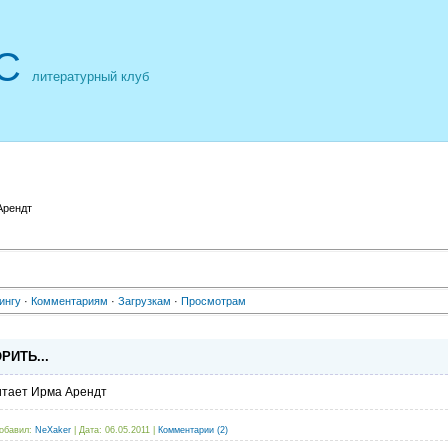
С
литературный клуб
Арендт
ингу
·
Комментариям
·
Загрузкам
·
Просмотрам
РИТЬ...
итает Ирма Арендт
обавил:
NeXaker
|
Дата:
06.05.2011
|
Комментарии (2)