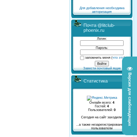
Для добавления необходима
авторизация
Почта @litclub-
phoenix.ru
Логин:
Пароль:
запомнить меня
(
что это
)
Завести почтовый ящик
Версия для слабовидящих
Статистика
Онлайн всего:
4
Гостей:
4
Пользователей:
0
Сегодня на сайт заходили:
...а также незарегистрированные
пользователи