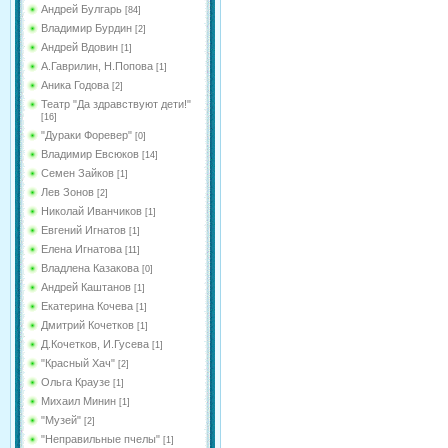
Андрей Булгарь
[84]
Владимир Бурдин
[2]
Андрей Вдовин
[1]
А.Гаврилин, Н.Попова
[1]
Аника Годова
[2]
Театр "Да здравствуют дети!"
[16]
"Дураки Форевер"
[0]
Владимир Евсюков
[14]
Семен Зайков
[1]
Лев Зонов
[2]
Николай Иванчиков
[1]
Евгений Игнатов
[1]
Елена Игнатова
[11]
Владлена Казакова
[0]
Андрей Каштанов
[1]
Екатерина Кочева
[1]
Дмитрий Кочетков
[1]
Д.Кочетков, И.Гусева
[1]
"Красный Хач"
[2]
Ольга Краузе
[1]
Михаил Минин
[1]
"Музей"
[2]
"Неправильные пчелы"
[1]