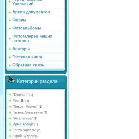
Уральский
Архив документов
Форум
Фотоальбомы
Фотогалереи наших
авторов
Аватары
Гостевая книга
Обратная связь
Категории раздела
"Diophant"
[1]
Feel_IN
[3]
"Sекрет Fирмы"
[1]
Галина Алексеенко
[7]
"Амальгама"
[1]
Ирма Арендт
[1]
Театр "Артель"
[2]
Юрий Будаев
[4]