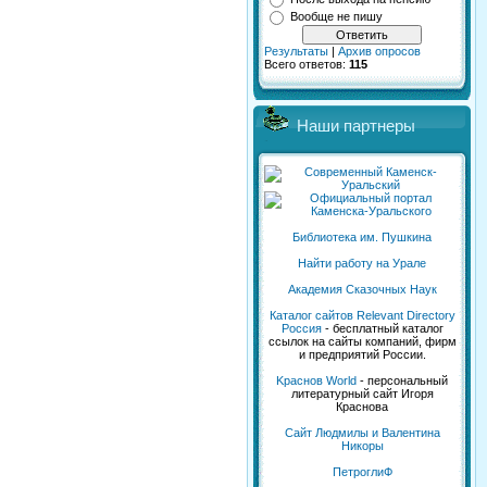
Вообще не пишу
Результаты
|
Архив опросов
Всего ответов:
115
Наши партнеры
Библиотека им. Пушкина
Найти работу на Урале
Академия Сказочных Наук
Каталог сайтов Relevant Directory
Россия
- бесплатный каталог
ссылок на сайты компаний, фирм
и предприятий России.
Kраснов World
- персональный
литературный сайт Игоря
Краснова
Сайт Людмилы и Валентина
Никоры
ПетроглиФ