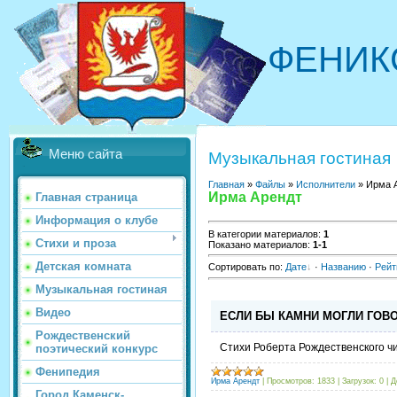
ФЕНИК
Меню сайта
Музыкальная гостиная
Главная
»
Файлы
»
Исполнители
» Ирма 
Ирма Арендт
Главная страница
Информация о клубе
В категории материалов
:
1
Стихи и проза
Показано материалов
:
1-1
Детская комната
Сортировать по
:
Дате
·
Названию
·
Рейт
Музыкальная гостиная
Видео
ЕСЛИ БЫ КАМНИ МОГЛИ ГОВО
Рождественский
Стихи Роберта Рождественского ч
поэтический конкурс
Фенипедия
Ирма Арендт
|
Просмотров:
1833
|
Загрузок:
0
|
Д
Город Каменск-