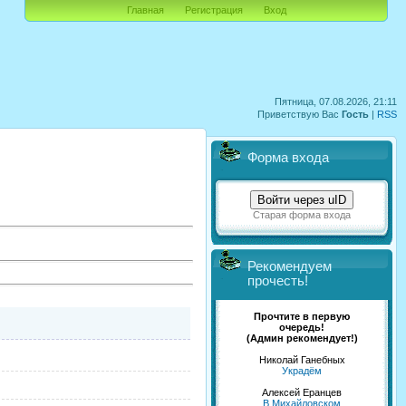
Главная
Регистрация
Вход
Пятница, 07.08.2026, 21:11
Приветствую Вас
Гость
|
RSS
Форма входа
Войти через uID
Старая форма входа
Рекомендуем
прочесть!
Прочтите в первую
очередь!
(Админ рекомендует!)
Николай Ганебных
Украдём
Алексей Еранцев
В Михайловском