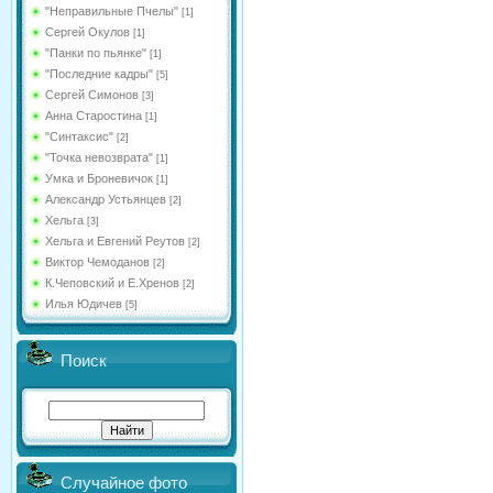
"Неправильные Пчелы"
[1]
Сергей Окулов
[1]
"Панки по пьянке"
[1]
"Последние кадры"
[5]
Сергей Симонов
[3]
Анна Старостина
[1]
"Синтаксис"
[2]
"Точка невозврата"
[1]
Умка и Броневичок
[1]
Александр Устьянцев
[2]
Хельга
[3]
Хельга и Евгений Реутов
[2]
Виктор Чемоданов
[2]
К.Чеповский и Е.Хренов
[2]
Илья Юдичев
[5]
Поиск
Случайное фото