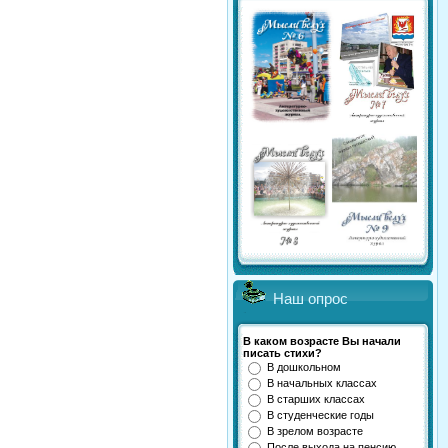
Наш опрос
В каком возрасте Вы начали
писать стихи?
В дошкольном
В начальных классах
В старших классах
В студенческие годы
В зрелом возрасте
После выхода на пенсию