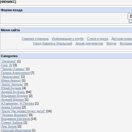
[
ФЕНИКС
]
Форма входа
В
Ст
Меню сайта
Главная страница
Информация о клубе
Стихи и проза
Детская комн
Город Каменск-Уральский
Архив документов
Форум
Фотоал
Categories
"Diophant"
[1]
Feel_IN
[3]
"Sекрет Fирмы"
[1]
Галина Алексеенко
[7]
"Амальгама"
[1]
Ирма Арендт
[1]
Театр "Артель"
[2]
Юрий Будаев
[4]
Андрей Булгарь
[84]
Владимир Бурдин
[2]
Андрей Вдовин
[1]
А.Гаврилин, Н.Попова
[1]
Аника Годова
[2]
Театр "Да здравствуют дети!"
[16]
"Дураки Форевер"
[0]
Владимир Евсюков
[14]
Семен Зайков
[1]
Лев Зонов
[2]
Николай Иванчиков
[1]