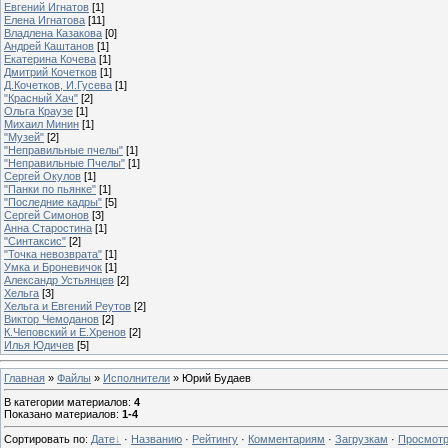
Евгений Игнатов
[1]
Елена Игнатова
[11]
Владлена Казакова
[0]
Андрей Каштанов
[1]
Екатерина Кочева
[1]
Дмитрий Кочетков
[1]
Д.Кочетков, И.Гусева
[1]
"Красный Хач"
[2]
Ольга Краузе
[1]
Михаил Минин
[1]
"Музей"
[2]
"Неправильные пчелы"
[1]
"Неправильные Пчелы"
[1]
Сергей Окулов
[1]
"Панки по пьянке"
[1]
"Последние кадры"
[5]
Сергей Симонов
[3]
Анна Старостина
[1]
"Синтаксис"
[2]
"Точка невозврата"
[1]
Умка и Броневичок
[1]
Александр Устьянцев
[2]
Хельга
[3]
Хельга и Евгений Реутов
[2]
Виктор Чемоданов
[2]
К.Чеповский и Е.Хренов
[2]
Илья Юдичев
[5]
Главная
»
Файлы
»
Исполнители
» Юрий Будаев
В категории материалов
:
4
Показано материалов
:
1-4
Сортировать по
:
Дате
·
Названию
·
Рейтингу
·
Комментариям
·
Загрузкам
·
Просмот