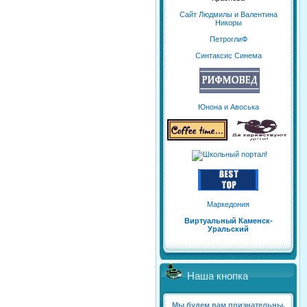
Сайт Людмилы и Валентина
Никоры
ПетроглиФ
Синтаксис Синема
Юнона и Авоська
Маркедония
Виртуальный Каменск-
Уральский
Наша кнопка
Мы будем вам признательны,