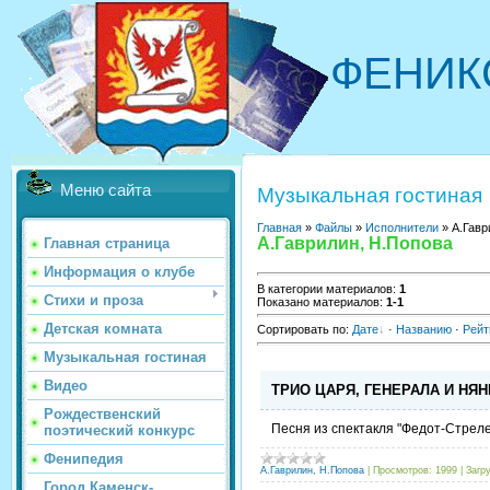
ФЕНИК
Меню сайта
Музыкальная гостиная
Главная
»
Файлы
»
Исполнители
» А.Гавр
А.Гаврилин, Н.Попова
Главная страница
Информация о клубе
В категории материалов
:
1
Стихи и проза
Показано материалов
:
1-1
Детская комната
Сортировать по
:
Дате
·
Названию
·
Рейт
Музыкальная гостиная
Видео
ТРИО ЦАРЯ, ГЕНЕРАЛА И НЯН
Рождественский
Песня из спектакля "Федот-Стрелец
поэтический конкурс
Фенипедия
А.Гаврилин, Н.Попова
|
Просмотров:
1999
|
Загру
Город Каменск-