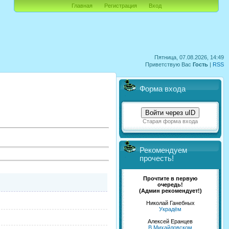
Главная
Регистрация
Вход
Пятница, 07.08.2026, 14:49
Приветствую Вас
Гость
|
RSS
Форма входа
Войти через uID
Старая форма входа
Рекомендуем
прочесть!
Прочтите в первую
очередь!
(Админ рекомендует!)
Николай Ганебных
Украдём
Алексей Еранцев
В Михайловском