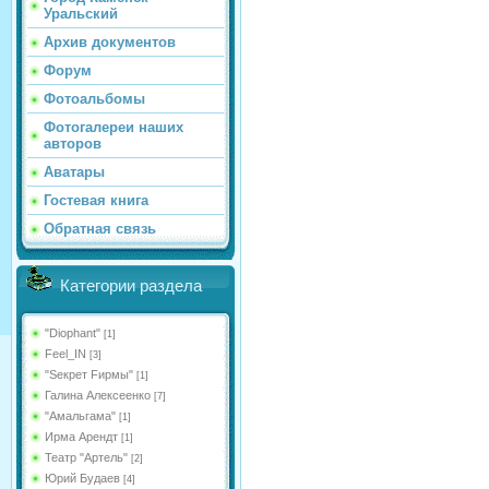
Уральский
Архив документов
Форум
Фотоальбомы
Фотогалереи наших
авторов
Аватары
Гостевая книга
Обратная связь
Категории раздела
"Diophant"
[1]
Feel_IN
[3]
"Sекрет Fирмы"
[1]
Галина Алексеенко
[7]
"Амальгама"
[1]
Ирма Арендт
[1]
Театр "Артель"
[2]
Юрий Будаев
[4]