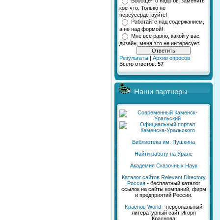
Вообще-то надо бы заменить
кое-что. Только не
переусердствуйте!
Работайте над содержанием,
а не над формой!
Мне всё равно, какой у вас
дизайн, меня это не интересует.
Результаты
|
Архив опросов
Всего ответов:
57
Наши партнеры
Библиотека им. Пушкина
Найти работу на Урале
Академия Сказочных Наук
Каталог сайтов Relevant Directory
Россия
- бесплатный каталог
ссылок на сайты компаний, фирм
и предприятий России.
Kраснов World
- персональный
литературный сайт Игоря
Краснова