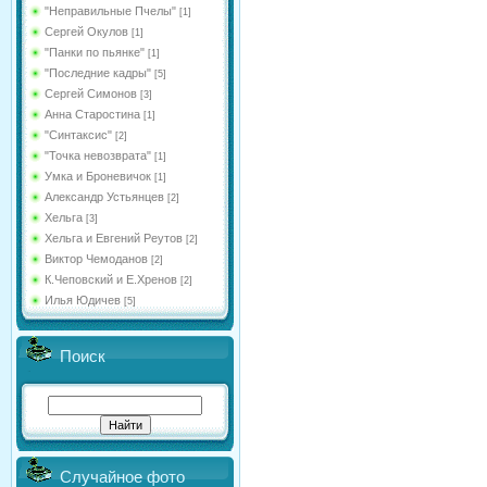
"Неправильные Пчелы"
[1]
Сергей Окулов
[1]
"Панки по пьянке"
[1]
"Последние кадры"
[5]
Сергей Симонов
[3]
Анна Старостина
[1]
"Синтаксис"
[2]
"Точка невозврата"
[1]
Умка и Броневичок
[1]
Александр Устьянцев
[2]
Хельга
[3]
Хельга и Евгений Реутов
[2]
Виктор Чемоданов
[2]
К.Чеповский и Е.Хренов
[2]
Илья Юдичев
[5]
Поиск
Случайное фото