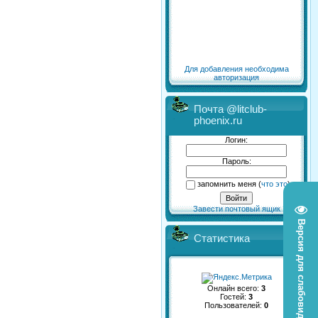
Для добавления необходима
авторизация
Почта @litclub-
phoenix.ru
Логин:
Пароль:
запомнить меня
(
что это
)
Завести почтовый ящик
Версия для слабовидящих
Статистика
Онлайн всего:
3
Гостей:
3
Пользователей:
0