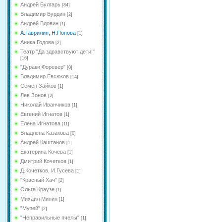
Андрей Булгарь
[84]
Владимир Бурдин
[2]
Андрей Вдовин
[1]
А.Гаврилин, Н.Попова
[1]
Аника Годова
[2]
Театр "Да здравствуют дети!"
[16]
"Дураки Форевер"
[0]
Владимир Евсюков
[14]
Семен Зайков
[1]
Лев Зонов
[2]
Николай Иванчиков
[1]
Евгений Игнатов
[1]
Елена Игнатова
[11]
Владлена Казакова
[0]
Андрей Каштанов
[1]
Екатерина Кочева
[1]
Дмитрий Кочетков
[1]
Д.Кочетков, И.Гусева
[1]
"Красный Хач"
[2]
Ольга Краузе
[1]
Михаил Минин
[1]
"Музей"
[2]
"Неправильные пчелы"
[1]