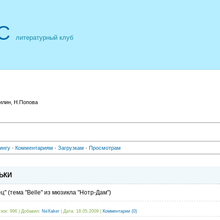
С
литературный клуб
илин, Н.Попова
ингу
·
Комментариям
·
Загрузкам
·
Просмотрам
ЬКИ
" (тема "Belle" из мюзикла "Нотр-Дам")
зок:
996
|
Добавил:
NeXaker
|
Дата:
18.05.2009
|
Комментарии (0)