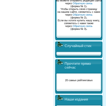
вы можете отправить редакции сайта
через
Обратную связь
(форма № 1)
.
Чтобы открыть свою страницу
на нашем сайте, свяжитесь с нами
через
Обратную связь
(форма № 2)
.
Если вы хотите купить нашу книгу,
свяжитесь с нами также
через
Обратную связь
(форма № 3)
.
Случайный стих
Прочтите прямо
сейчас
20 самых рейтинговых
Наши издания