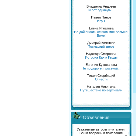
Владимир Андреев
И вот однажды...
Павел Панов
Игры
Елена Игнатова
Не дай писать стихов мне больше,
Боже!
Дмитрий Кочетков
Последний зверь
Надежда Смирнова
История Кая и Герды
Евгения Кузеванова
Не по дороге, просекой...
Тихон Скорбящий
О чести
Наталия Никитина
Путешествие по вертикали
Объявления
Уважаемые авторы и читатели!
Ваши вопросы и пожелания