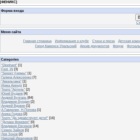
[
ФЕНИКС
]
Форма входа
В
Ст
Меню сайта
Главная страница
Информация о клубе
Стихи и проза
Детская комн
Город Каменск-Уральский
Архив документов
Форум
Фотоал
Categories
"Diophant"
[1]
Feel_IN
[3]
"Sекрет Fирмы"
[1]
Галина Алексеенко
[7]
"Амальгама"
[1]
Ирма Арендт
[1]
Театр "Артель"
[2]
Юрий Будаев
[4]
Андрей Булгарь
[84]
Владимир Бурдин
[2]
Андрей Вдовин
[1]
А.Гаврилин, Н.Попова
[1]
Аника Годова
[2]
Театр "Да здравствуют дети!"
[16]
"Дураки Форевер"
[0]
Владимир Евсюков
[14]
Семен Зайков
[1]
Лев Зонов
[2]
Николай Иванчиков
[1]