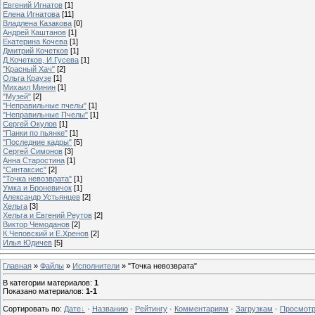
Евгений Игнатов
[1]
Елена Игнатова
[11]
Владлена Казакова
[0]
Андрей Каштанов
[1]
Екатерина Кочева
[1]
Дмитрий Кочетков
[1]
Д.Кочетков, И.Гусева
[1]
"Красный Хач"
[2]
Ольга Краузе
[1]
Михаил Минин
[1]
"Музей"
[2]
"Неправильные пчелы"
[1]
"Неправильные Пчелы"
[1]
Сергей Окулов
[1]
"Панки по пьянке"
[1]
"Последние кадры"
[5]
Сергей Симонов
[3]
Анна Старостина
[1]
"Синтаксис"
[2]
"Точка невозврата"
[1]
Умка и Броневичок
[1]
Александр Устьянцев
[2]
Хельга
[3]
Хельга и Евгений Реутов
[2]
Виктор Чемоданов
[2]
К.Чеповский и Е.Хренов
[2]
Илья Юдичев
[5]
Главная
»
Файлы
»
Исполнители
» "Точка невозврата"
В категории материалов
:
1
Показано материалов
:
1-1
Сортировать по
:
Дате
·
Названию
·
Рейтингу
·
Комментариям
·
Загрузкам
·
Просмот