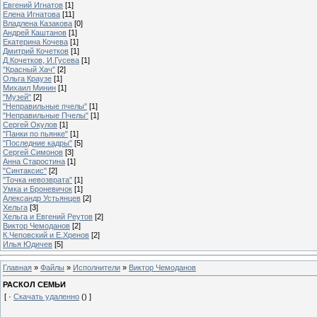
Евгений Игнатов
[1]
Елена Игнатова
[11]
Владлена Казакова
[0]
Андрей Каштанов
[1]
Екатерина Кочева
[1]
Дмитрий Кочетков
[1]
Д.Кочетков, И.Гусева
[1]
"Красный Хач"
[2]
Ольга Краузе
[1]
Михаил Минин
[1]
"Музей"
[2]
"Неправильные пчелы"
[1]
"Неправильные Пчелы"
[1]
Сергей Окулов
[1]
"Панки по пьянке"
[1]
"Последние кадры"
[5]
Сергей Симонов
[3]
Анна Старостина
[1]
"Синтаксис"
[2]
"Точка невозврата"
[1]
Умка и Броневичок
[1]
Александр Устьянцев
[2]
Хельга
[3]
Хельга и Евгений Реутов
[2]
Виктор Чемоданов
[2]
К.Чеповский и Е.Хренов
[2]
Илья Юдичев
[5]
Главная
»
Файлы
»
Исполнители
»
Виктор Чемоданов
РАСКОЛ СЕМЬИ
[ ·
Скачать удаленно
() ]