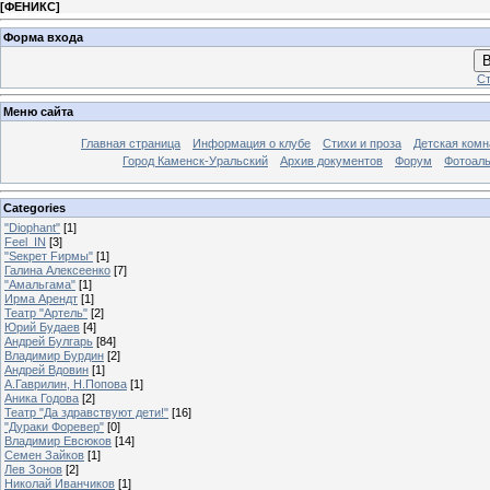
[
ФЕНИКС
]
Форма входа
В
Ст
Меню сайта
Главная страница
Информация о клубе
Стихи и проза
Детская комн
Город Каменск-Уральский
Архив документов
Форум
Фотоал
Categories
"Diophant"
[1]
Feel_IN
[3]
"Sекрет Fирмы"
[1]
Галина Алексеенко
[7]
"Амальгама"
[1]
Ирма Арендт
[1]
Театр "Артель"
[2]
Юрий Будаев
[4]
Андрей Булгарь
[84]
Владимир Бурдин
[2]
Андрей Вдовин
[1]
А.Гаврилин, Н.Попова
[1]
Аника Годова
[2]
Театр "Да здравствуют дети!"
[16]
"Дураки Форевер"
[0]
Владимир Евсюков
[14]
Семен Зайков
[1]
Лев Зонов
[2]
Николай Иванчиков
[1]