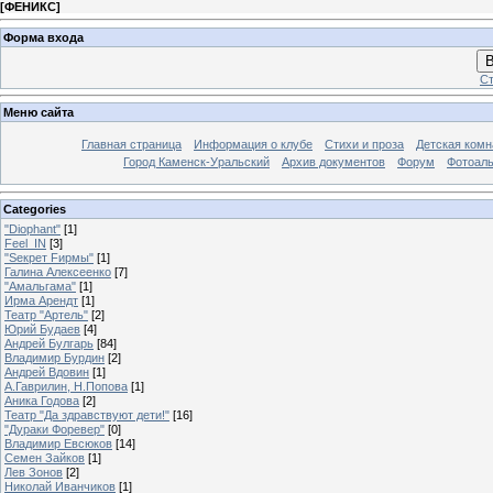
[
ФЕНИКС
]
Форма входа
В
Ст
Меню сайта
Главная страница
Информация о клубе
Стихи и проза
Детская комн
Город Каменск-Уральский
Архив документов
Форум
Фотоал
Categories
"Diophant"
[1]
Feel_IN
[3]
"Sекрет Fирмы"
[1]
Галина Алексеенко
[7]
"Амальгама"
[1]
Ирма Арендт
[1]
Театр "Артель"
[2]
Юрий Будаев
[4]
Андрей Булгарь
[84]
Владимир Бурдин
[2]
Андрей Вдовин
[1]
А.Гаврилин, Н.Попова
[1]
Аника Годова
[2]
Театр "Да здравствуют дети!"
[16]
"Дураки Форевер"
[0]
Владимир Евсюков
[14]
Семен Зайков
[1]
Лев Зонов
[2]
Николай Иванчиков
[1]