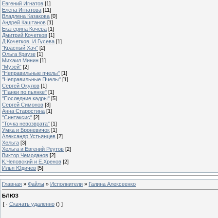
Евгений Игнатов
[1]
Елена Игнатова
[11]
Владлена Казакова
[0]
Андрей Каштанов
[1]
Екатерина Кочева
[1]
Дмитрий Кочетков
[1]
Д.Кочетков, И.Гусева
[1]
"Красный Хач"
[2]
Ольга Краузе
[1]
Михаил Минин
[1]
"Музей"
[2]
"Неправильные пчелы"
[1]
"Неправильные Пчелы"
[1]
Сергей Окулов
[1]
"Панки по пьянке"
[1]
"Последние кадры"
[5]
Сергей Симонов
[3]
Анна Старостина
[1]
"Синтаксис"
[2]
"Точка невозврата"
[1]
Умка и Броневичок
[1]
Александр Устьянцев
[2]
Хельга
[3]
Хельга и Евгений Реутов
[2]
Виктор Чемоданов
[2]
К.Чеповский и Е.Хренов
[2]
Илья Юдичев
[5]
Главная
»
Файлы
»
Исполнители
»
Галина Алексеенко
БЛЮЗ
[ ·
Скачать удаленно
() ]