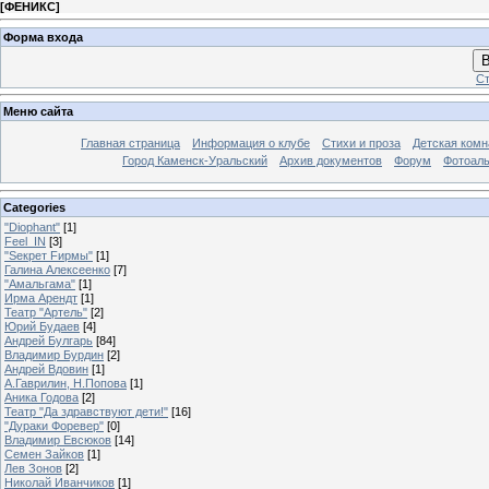
[
ФЕНИКС
]
Форма входа
В
Ст
Меню сайта
Главная страница
Информация о клубе
Стихи и проза
Детская комн
Город Каменск-Уральский
Архив документов
Форум
Фотоал
Categories
"Diophant"
[1]
Feel_IN
[3]
"Sекрет Fирмы"
[1]
Галина Алексеенко
[7]
"Амальгама"
[1]
Ирма Арендт
[1]
Театр "Артель"
[2]
Юрий Будаев
[4]
Андрей Булгарь
[84]
Владимир Бурдин
[2]
Андрей Вдовин
[1]
А.Гаврилин, Н.Попова
[1]
Аника Годова
[2]
Театр "Да здравствуют дети!"
[16]
"Дураки Форевер"
[0]
Владимир Евсюков
[14]
Семен Зайков
[1]
Лев Зонов
[2]
Николай Иванчиков
[1]