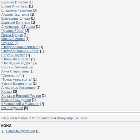
Евгений Игнатов
[1]
Елена Игнатова
[11]
Владлена Казакова
[0]
Андрей Каштанов
[1]
Екатерина Кочева
[1]
Дмитрий Кочетков
[1]
Д.Кочетков, И.Гусева
[1]
"Красный Хач"
[2]
Ольга Краузе
[1]
Михаил Минин
[1]
"Музей"
[2]
"Неправильные пчелы"
[1]
"Неправильные Пчелы"
[1]
Сергей Окулов
[1]
"Панки по пьянке"
[1]
"Последние кадры"
[5]
Сергей Симонов
[3]
Анна Старостина
[1]
"Синтаксис"
[2]
"Точка невозврата"
[1]
Умка и Броневичок
[1]
Александр Устьянцев
[2]
Хельга
[3]
Хельга и Евгений Реутов
[2]
Виктор Чемоданов
[2]
К.Чеповский и Е.Хренов
[2]
Илья Юдичев
[5]
Главная
»
Файлы
»
Исполнители
»
Владимир Евсюков
КОНИ
[ ·
Скачать удаленно
() ]