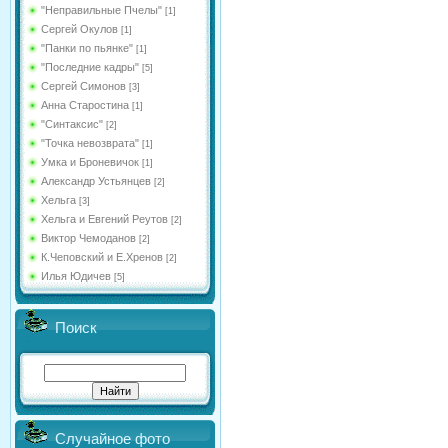
"Неправильные Пчелы"
[1]
Сергей Окулов
[1]
"Панки по пьянке"
[1]
"Последние кадры"
[5]
Сергей Симонов
[3]
Анна Старостина
[1]
"Синтаксис"
[2]
"Точка невозврата"
[1]
Умка и Броневичок
[1]
Александр Устьянцев
[2]
Хельга
[3]
Хельга и Евгений Реутов
[2]
Виктор Чемоданов
[2]
К.Чеповский и Е.Хренов
[2]
Илья Юдичев
[5]
Поиск
Случайное фото