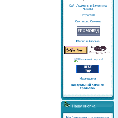
Сайт Людмилы и Валентина
Никоры
ПетроглиФ
Синтаксис Синема
Юнона и Авоська
Маркедония
Виртуальный Каменск-
Уральский
Наша кнопка
Мы будем вам признательны,