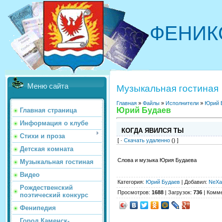
ФЕНИК
Меню сайта
Музыкальная гостиная
Главная
»
Файлы
»
Исполнители
»
Юрий 
Юрий Будаев
Главная страница
Информация о клубе
КОГДА ЯВИЛСЯ ТЫ
Стихи и проза
[ ·
Скачать удаленно
() ]
Детская комната
Слова и музыка Юрия Будаева
Музыкальная гостиная
Видео
Категория
:
Юрий Будаев
|
Добавил
:
NeXa
Рождественский
Просмотров
:
1688
|
Загрузок
:
736
|
Комм
поэтический конкурс
Фенипедия
Город Каменск-