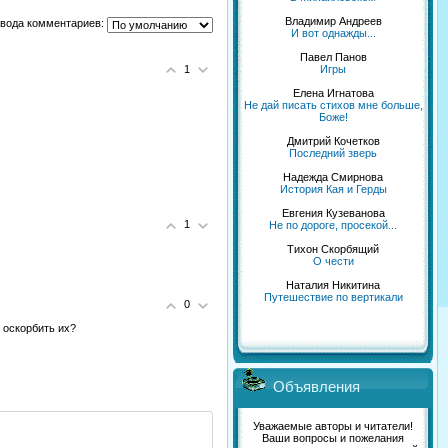
Владимир Андреев
вода комментариев:
И вот однажды...
Павел Панов
1
Игры
Елена Игнатова
Не дай писать стихов мне больше,
Боже!
Дмитрий Кочетков
Последний зверь
Надежда Смирнова
История Кая и Герды
Евгения Кузеванова
1
Не по дороге, просекой...
Тихон Скорбящий
О чести
Наталия Никитина
Путешествие по вертикали
0
 оскорбить их?
Объявления
Уважаемые авторы и читатели!
Ваши вопросы и пожелания