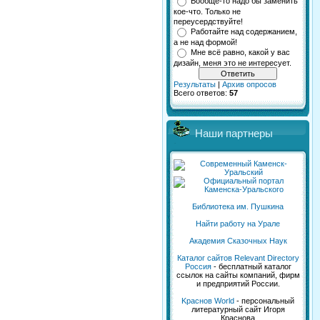
Вообще-то надо бы заменить
кое-что. Только не
переусердствуйте!
Работайте над содержанием,
а не над формой!
Мне всё равно, какой у вас
дизайн, меня это не интересует.
Результаты
|
Архив опросов
Всего ответов:
57
Наши партнеры
Библиотека им. Пушкина
Найти работу на Урале
Академия Сказочных Наук
Каталог сайтов Relevant Directory
Россия
- бесплатный каталог
ссылок на сайты компаний, фирм
и предприятий России.
Kраснов World
- персональный
литературный сайт Игоря
Краснова