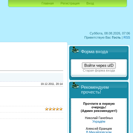
Главная
Регистрация
Вход
Суббота, 08.08.2026, 07:06
Приветствую Вас
Гость
|
RSS
Форма входа
Войти через uID
Старая форма входа
19.12.2011, 20:14
Рекомендуем
прочесть!
Прочтите в первую
очередь!
(Админ рекомендует!)
Николай Ганебных
Украдём
Алексей Еранцев
В Михайловском