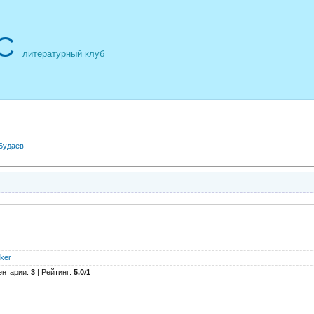
С
литературный клуб
Будаев
ker
ентарии
:
3
|
Рейтинг
:
5.0
/
1