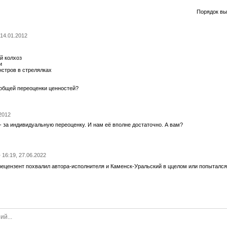
Порядок вы
 14.01.2012
й колхоз
и
стров в стрелялках
еобщей переоценки ценностей?
.2012
- за индивидуальную переоценку. И нам её вполне достаточно. А вам?
• 16:19, 27.06.2022
рецензент похвалил автора-исполнителя и Каменск-Уральский в ццелом или попытался