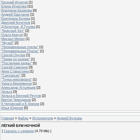
Евгений Игнатов
[1]
Елена Игнатова
[11]
Владлена Казакова
[0]
Андрей Каштанов
[1]
Екатерина Кочева
[1]
Дмитрий Кочетков
[1]
Д.Кочетков, И.Гусева
[1]
"Красный Хач"
[2]
Ольга Краузе
[1]
Михаил Минин
[1]
"Музей"
[2]
"Неправильные пчелы"
[1]
"Неправильные Пчелы"
[1]
Сергей Окулов
[1]
"Панки по пьянке"
[1]
"Последние кадры"
[5]
Сергей Симонов
[3]
Анна Старостина
[1]
"Синтаксис"
[2]
"Точка невозврата"
[1]
Умка и Броневичок
[1]
Александр Устьянцев
[2]
Хельга
[3]
Хельга и Евгений Реутов
[2]
Виктор Чемоданов
[2]
К.Чеповский и Е.Хренов
[2]
Илья Юдичев
[5]
Главная
»
Файлы
»
Исполнители
»
Андрей Булгарь
ЛЁГКИЙ БУМ НОЧНОЙ
[
Скачать с сервера
(4.79 Mb) ]