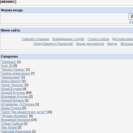
[
ФЕНИКС
]
Форма входа
В
Ст
Меню сайта
Главная страница
Информация о клубе
Стихи и проза
Детская комн
Город Каменск-Уральский
Архив документов
Форум
Фотоал
Categories
"Diophant"
[1]
Feel_IN
[3]
"Sекрет Fирмы"
[1]
Галина Алексеенко
[7]
"Амальгама"
[1]
Ирма Арендт
[1]
Театр "Артель"
[2]
Юрий Будаев
[4]
Андрей Булгарь
[84]
Владимир Бурдин
[2]
Андрей Вдовин
[1]
А.Гаврилин, Н.Попова
[1]
Аника Годова
[2]
Театр "Да здравствуют дети!"
[16]
"Дураки Форевер"
[0]
Владимир Евсюков
[14]
Семен Зайков
[1]
Лев Зонов
[2]
Николай Иванчиков
[1]