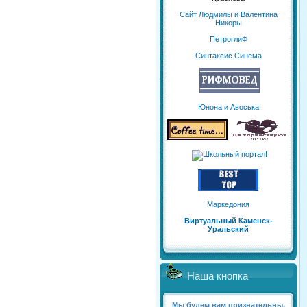
Сайт Людмилы и Валентина
Никоры
ПетроглиФ
Синтаксис Синема
Юнона и Авоська
Маркедония
Виртуальный Каменск-
Уральский
Наша кнопка
Мы будем вам признательны,