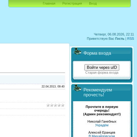
Главная
Регистрация
Вход
Четверг, 06.08.2026, 22:11
Приветствую Вас
Гость
|
RSS
Форма входа
Войти через uID
Старая форма входа
22.04.2013, 09:40
Рекомендуем
прочесть!
Прочтите в первую
очередь!
(Админ рекомендует!)
Николай Ганебных
Украдём
Алексей Еранцев
В Михайловском