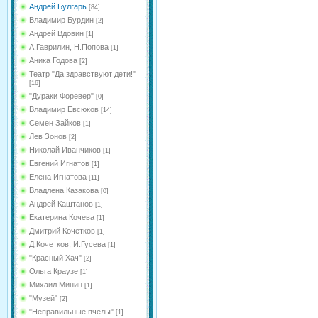
Андрей Булгарь
[84]
Владимир Бурдин
[2]
Андрей Вдовин
[1]
А.Гаврилин, Н.Попова
[1]
Аника Годова
[2]
Театр "Да здравствуют дети!"
[16]
"Дураки Форевер"
[0]
Владимир Евсюков
[14]
Семен Зайков
[1]
Лев Зонов
[2]
Николай Иванчиков
[1]
Евгений Игнатов
[1]
Елена Игнатова
[11]
Владлена Казакова
[0]
Андрей Каштанов
[1]
Екатерина Кочева
[1]
Дмитрий Кочетков
[1]
Д.Кочетков, И.Гусева
[1]
"Красный Хач"
[2]
Ольга Краузе
[1]
Михаил Минин
[1]
"Музей"
[2]
"Неправильные пчелы"
[1]