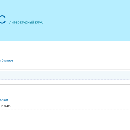
С
литературный клуб
 Булгарь
Xaker
нг
:
0.0
/
0