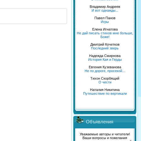
Владимир Андреев
И вот однажды...
Павел Панов
Игры
Елена Игнатова
Не дай писать стихов мне больше,
Боже!
Дмитрий Кочетков
Последний зверь
Надежда Смирнова
История Кая и Герды
Евгения Кузеванова
Не по дороге, просекой...
Тихон Скорбящий
О чести
Наталия Никитина
Путешествие по вертикали
Объявления
Уважаемые авторы и читатели!
Ваши вопросы и пожелания