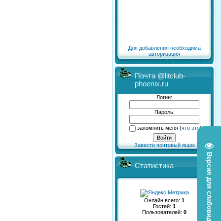
Для добавления необходима
авторизация
Почта @litclub-
phoenix.ru
Логин:
Пароль:
запомнить меня
(
что это
)
Завести почтовый ящик
Версия для слабовидящих
Статистика
Онлайн всего:
1
Гостей:
1
Пользователей:
0