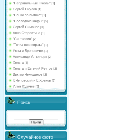
"Неправильные Пчелы"
[1]
Сергей Окулов
[1]
"Панки по пьянке"
[1]
"Последние кадры"
[5]
Сергей Симонов
[3]
Анна Старостина
[1]
"Синтаксис"
[2]
"Точка невозврата"
[1]
Умка и Броневичок
[1]
Александр Устьянцев
[2]
Хельга
[3]
Хельга и Евгений Реутов
[2]
Виктор Чемоданов
[2]
К.Чеповский и Е.Хренов
[2]
Илья Юдичев
[5]
Поиск
Случайное фото