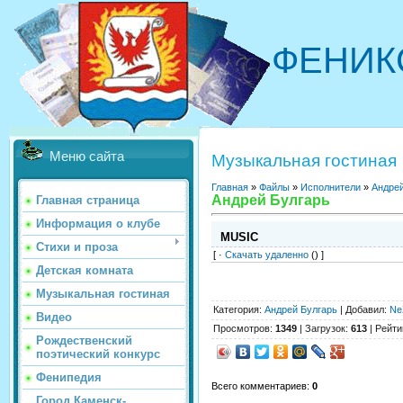
ФЕНИК
Меню сайта
Музыкальная гостиная
Главная
»
Файлы
»
Исполнители
»
Андрей
Андрей Булгарь
Главная страница
Информация о клубе
MUSIC
Стихи и проза
[ ·
Скачать удаленно
() ]
Детская комната
Музыкальная гостиная
Категория
:
Андрей Булгарь
|
Добавил
:
Ne
Видео
Просмотров
:
1349
|
Загрузок
:
613
|
Рейти
Рождественский
поэтический конкурс
Фенипедия
Всего комментариев
:
0
Город Каменск-