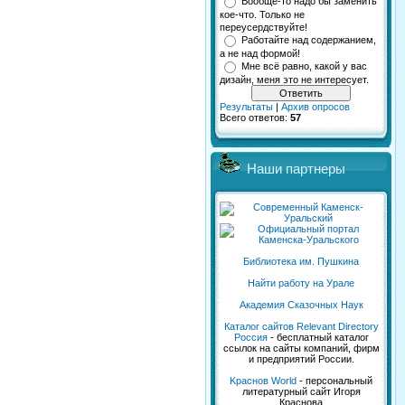
Вообще-то надо бы заменить
кое-что. Только не
переусердствуйте!
Работайте над содержанием,
а не над формой!
Мне всё равно, какой у вас
дизайн, меня это не интересует.
Результаты
|
Архив опросов
Всего ответов:
57
Наши партнеры
Библиотека им. Пушкина
Найти работу на Урале
Академия Сказочных Наук
Каталог сайтов Relevant Directory
Россия
- бесплатный каталог
ссылок на сайты компаний, фирм
и предприятий России.
Kраснов World
- персональный
литературный сайт Игоря
Краснова