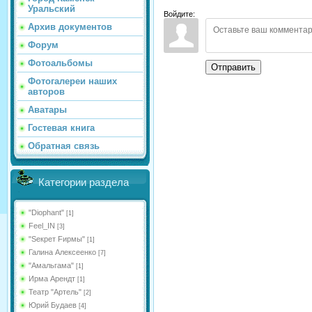
Уральский
Войдите:
Архив документов
Форум
Фотоальбомы
Отправить
Фотогалереи наших
авторов
Аватары
Гостевая книга
Обратная связь
Категории раздела
"Diophant"
[1]
Feel_IN
[3]
"Sекрет Fирмы"
[1]
Галина Алексеенко
[7]
"Амальгама"
[1]
Ирма Арендт
[1]
Театр "Артель"
[2]
Юрий Будаев
[4]