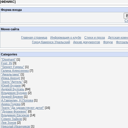
[
ФЕНИКС
]
Форма входа
В
Ст
Меню сайта
Главная страница
Информация о клубе
Стихи и проза
Детская комн
Город Каменск-Уральский
Архив документов
Форум
Фотоал
Categories
"Diophant"
[1]
Feel_IN
[3]
"Sекрет Fирмы"
[1]
Галина Алексеенко
[7]
"Амальгама"
[1]
Ирма Арендт
[1]
Театр "Артель"
[2]
Юрий Будаев
[4]
Андрей Булгарь
[84]
Владимир Бурдин
[2]
Андрей Вдовин
[1]
А.Гаврилин, Н.Попова
[1]
Аника Годова
[2]
Театр "Да здравствуют дети!"
[16]
"Дураки Форевер"
[0]
Владимир Евсюков
[14]
Семен Зайков
[1]
Лев Зонов
[2]
Николай Иванчиков
[1]