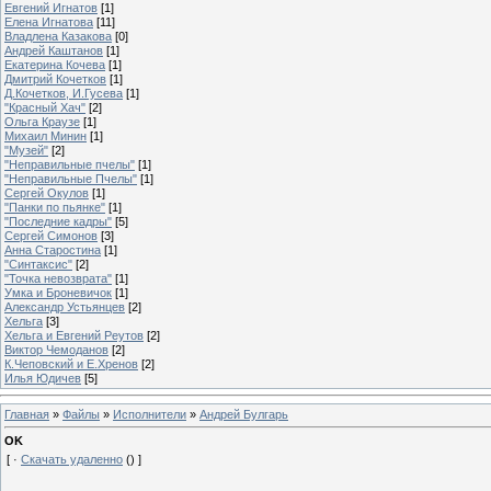
Евгений Игнатов
[1]
Елена Игнатова
[11]
Владлена Казакова
[0]
Андрей Каштанов
[1]
Екатерина Кочева
[1]
Дмитрий Кочетков
[1]
Д.Кочетков, И.Гусева
[1]
"Красный Хач"
[2]
Ольга Краузе
[1]
Михаил Минин
[1]
"Музей"
[2]
"Неправильные пчелы"
[1]
"Неправильные Пчелы"
[1]
Сергей Окулов
[1]
"Панки по пьянке"
[1]
"Последние кадры"
[5]
Сергей Симонов
[3]
Анна Старостина
[1]
"Синтаксис"
[2]
"Точка невозврата"
[1]
Умка и Броневичок
[1]
Александр Устьянцев
[2]
Хельга
[3]
Хельга и Евгений Реутов
[2]
Виктор Чемоданов
[2]
К.Чеповский и Е.Хренов
[2]
Илья Юдичев
[5]
Главная
»
Файлы
»
Исполнители
»
Андрей Булгарь
OK
[ ·
Скачать удаленно
() ]