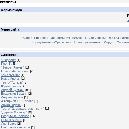
[
ФЕНИКС
]
Форма входа
В
Ст
Меню сайта
Главная страница
Информация о клубе
Стихи и проза
Детская комн
Город Каменск-Уральский
Архив документов
Форум
Фотоал
Categories
"Diophant"
[1]
Feel_IN
[3]
"Sекрет Fирмы"
[1]
Галина Алексеенко
[7]
"Амальгама"
[1]
Ирма Арендт
[1]
Театр "Артель"
[2]
Юрий Будаев
[4]
Андрей Булгарь
[84]
Владимир Бурдин
[2]
Андрей Вдовин
[1]
А.Гаврилин, Н.Попова
[1]
Аника Годова
[2]
Театр "Да здравствуют дети!"
[16]
"Дураки Форевер"
[0]
Владимир Евсюков
[14]
Семен Зайков
[1]
Лев Зонов
[2]
Николай Иванчиков
[1]