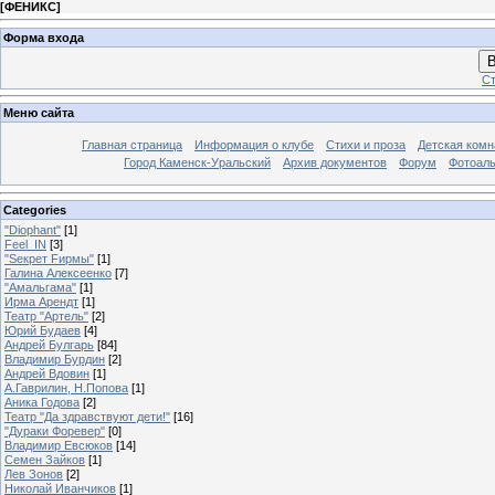
[
ФЕНИКС
]
Форма входа
В
Ст
Меню сайта
Главная страница
Информация о клубе
Стихи и проза
Детская комн
Город Каменск-Уральский
Архив документов
Форум
Фотоал
Categories
"Diophant"
[1]
Feel_IN
[3]
"Sекрет Fирмы"
[1]
Галина Алексеенко
[7]
"Амальгама"
[1]
Ирма Арендт
[1]
Театр "Артель"
[2]
Юрий Будаев
[4]
Андрей Булгарь
[84]
Владимир Бурдин
[2]
Андрей Вдовин
[1]
А.Гаврилин, Н.Попова
[1]
Аника Годова
[2]
Театр "Да здравствуют дети!"
[16]
"Дураки Форевер"
[0]
Владимир Евсюков
[14]
Семен Зайков
[1]
Лев Зонов
[2]
Николай Иванчиков
[1]