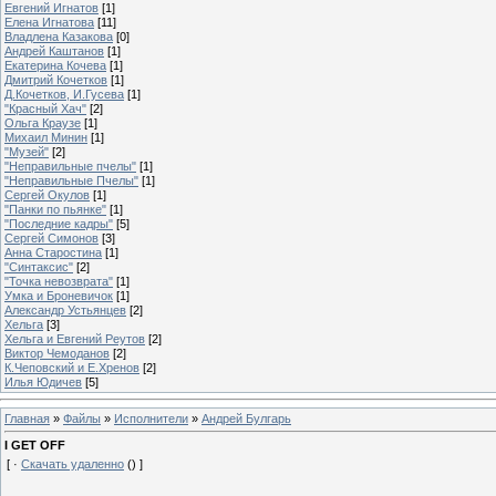
Евгений Игнатов
[1]
Елена Игнатова
[11]
Владлена Казакова
[0]
Андрей Каштанов
[1]
Екатерина Кочева
[1]
Дмитрий Кочетков
[1]
Д.Кочетков, И.Гусева
[1]
"Красный Хач"
[2]
Ольга Краузе
[1]
Михаил Минин
[1]
"Музей"
[2]
"Неправильные пчелы"
[1]
"Неправильные Пчелы"
[1]
Сергей Окулов
[1]
"Панки по пьянке"
[1]
"Последние кадры"
[5]
Сергей Симонов
[3]
Анна Старостина
[1]
"Синтаксис"
[2]
"Точка невозврата"
[1]
Умка и Броневичок
[1]
Александр Устьянцев
[2]
Хельга
[3]
Хельга и Евгений Реутов
[2]
Виктор Чемоданов
[2]
К.Чеповский и Е.Хренов
[2]
Илья Юдичев
[5]
Главная
»
Файлы
»
Исполнители
»
Андрей Булгарь
I GET OFF
[ ·
Скачать удаленно
() ]