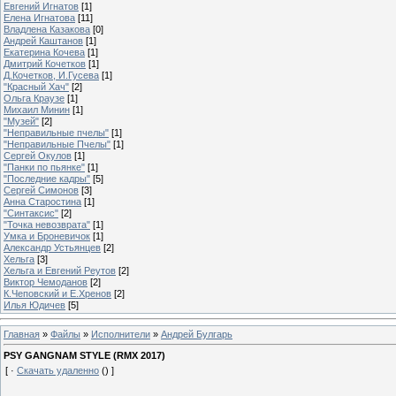
Евгений Игнатов
[1]
Елена Игнатова
[11]
Владлена Казакова
[0]
Андрей Каштанов
[1]
Екатерина Кочева
[1]
Дмитрий Кочетков
[1]
Д.Кочетков, И.Гусева
[1]
"Красный Хач"
[2]
Ольга Краузе
[1]
Михаил Минин
[1]
"Музей"
[2]
"Неправильные пчелы"
[1]
"Неправильные Пчелы"
[1]
Сергей Окулов
[1]
"Панки по пьянке"
[1]
"Последние кадры"
[5]
Сергей Симонов
[3]
Анна Старостина
[1]
"Синтаксис"
[2]
"Точка невозврата"
[1]
Умка и Броневичок
[1]
Александр Устьянцев
[2]
Хельга
[3]
Хельга и Евгений Реутов
[2]
Виктор Чемоданов
[2]
К.Чеповский и Е.Хренов
[2]
Илья Юдичев
[5]
Главная
»
Файлы
»
Исполнители
»
Андрей Булгарь
PSY GANGNAM STYLE (RMX 2017)
[ ·
Скачать удаленно
() ]