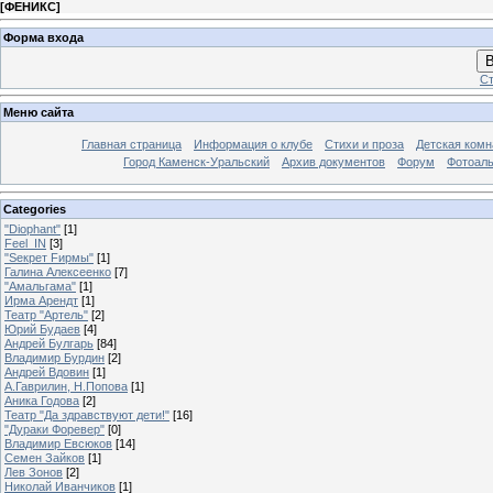
[
ФЕНИКС
]
Форма входа
В
Ст
Меню сайта
Главная страница
Информация о клубе
Стихи и проза
Детская комн
Город Каменск-Уральский
Архив документов
Форум
Фотоал
Categories
"Diophant"
[1]
Feel_IN
[3]
"Sекрет Fирмы"
[1]
Галина Алексеенко
[7]
"Амальгама"
[1]
Ирма Арендт
[1]
Театр "Артель"
[2]
Юрий Будаев
[4]
Андрей Булгарь
[84]
Владимир Бурдин
[2]
Андрей Вдовин
[1]
А.Гаврилин, Н.Попова
[1]
Аника Годова
[2]
Театр "Да здравствуют дети!"
[16]
"Дураки Форевер"
[0]
Владимир Евсюков
[14]
Семен Зайков
[1]
Лев Зонов
[2]
Николай Иванчиков
[1]