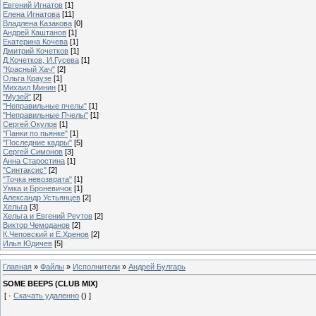
Евгений Игнатов
[1]
Елена Игнатова
[11]
Владлена Казакова
[0]
Андрей Каштанов
[1]
Екатерина Кочева
[1]
Дмитрий Кочетков
[1]
Д.Кочетков, И.Гусева
[1]
"Красный Хач"
[2]
Ольга Краузе
[1]
Михаил Минин
[1]
"Музей"
[2]
"Неправильные пчелы"
[1]
"Неправильные Пчелы"
[1]
Сергей Окулов
[1]
"Панки по пьянке"
[1]
"Последние кадры"
[5]
Сергей Симонов
[3]
Анна Старостина
[1]
"Синтаксис"
[2]
"Точка невозврата"
[1]
Умка и Броневичок
[1]
Александр Устьянцев
[2]
Хельга
[3]
Хельга и Евгений Реутов
[2]
Виктор Чемоданов
[2]
К.Чеповский и Е.Хренов
[2]
Илья Юдичев
[5]
Главная
»
Файлы
»
Исполнители
»
Андрей Булгарь
SOME BEEPS (CLUB MIX)
[ ·
Скачать удаленно
() ]