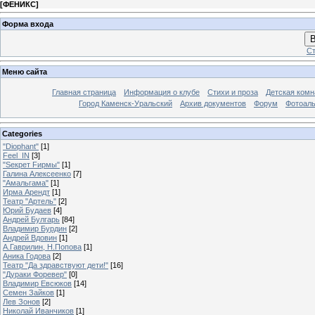
[
ФЕНИКС
]
Форма входа
В
Ст
Меню сайта
Главная страница
Информация о клубе
Стихи и проза
Детская комн
Город Каменск-Уральский
Архив документов
Форум
Фотоал
Categories
"Diophant"
[1]
Feel_IN
[3]
"Sекрет Fирмы"
[1]
Галина Алексеенко
[7]
"Амальгама"
[1]
Ирма Арендт
[1]
Театр "Артель"
[2]
Юрий Будаев
[4]
Андрей Булгарь
[84]
Владимир Бурдин
[2]
Андрей Вдовин
[1]
А.Гаврилин, Н.Попова
[1]
Аника Годова
[2]
Театр "Да здравствуют дети!"
[16]
"Дураки Форевер"
[0]
Владимир Евсюков
[14]
Семен Зайков
[1]
Лев Зонов
[2]
Николай Иванчиков
[1]