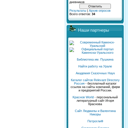
дневников
Результаты
|
Архив опросов
Всего ответов:
34
Наши партнеры
Библиотека им. Пушкина
Найти работу на Урале
Академия Сказочных Наук
Каталог сайтов Relevant Directory
Россия
- бесплатный каталог
ссылок на сайты компаний, фирм
и предприятий России.
Kраснов World
- персональный
литературный сайт Игоря
Краснова
Сайт Людмилы и Валентина
Никоры
ПетроглиФ