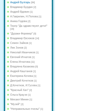
Андрей Булгарь
[84]
Владимир Бурдин
[2]
Андрей Вдовин
[1]
А.Гаврилин, Н.Попова
[1]
Аника Годова
[2]
Театр "Да здравствуют дети!"
[16]
"Дураки Форевер"
[0]
Владимир Евсюков
[14]
Семен Зайков
[1]
Лев Зонов
[2]
Николай Иванчиков
[1]
Евгений Игнатов
[1]
Елена Игнатова
[11]
Владлена Казакова
[0]
Андрей Каштанов
[1]
Екатерина Кочева
[1]
Дмитрий Кочетков
[1]
Д.Кочетков, И.Гусева
[1]
"Красный Хач"
[2]
Ольга Краузе
[1]
Михаил Минин
[1]
"Музей"
[2]
"Неправильные пчелы"
[1]