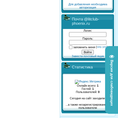
Для добавления необходима
авторизация
Почта @litclub-
phoenix.ru
Логин:
Пароль:
запомнить меня
(
что это
)
Завести почтовый ящик
Версия для слабовидящих
Статистика
Онлайн всего:
1
Гостей:
1
Пользователей:
0
Сегодня на сайт заходили:
...а также незарегистрированные
пользователи