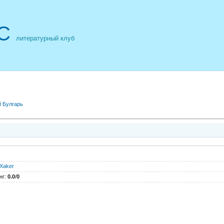
С
литературный клуб
 Булгарь
Xaker
нг
:
0.0
/
0