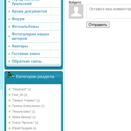
Войдите:
Уральский
Архив документов
Форум
Отправить
Фотоальбомы
Фотогалереи наших
авторов
Аватары
Гостевая книга
Обратная связь
Категории раздела
"Diophant"
[1]
Feel_IN
[3]
"Sекрет Fирмы"
[1]
Галина Алексеенко
[7]
"Амальгама"
[1]
Ирма Арендт
[1]
Театр "Артель"
[2]
Юрий Будаев
[4]