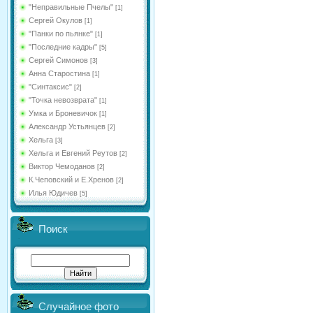
"Неправильные Пчелы"
[1]
Сергей Окулов
[1]
"Панки по пьянке"
[1]
"Последние кадры"
[5]
Сергей Симонов
[3]
Анна Старостина
[1]
"Синтаксис"
[2]
"Точка невозврата"
[1]
Умка и Броневичок
[1]
Александр Устьянцев
[2]
Хельга
[3]
Хельга и Евгений Реутов
[2]
Виктор Чемоданов
[2]
К.Чеповский и Е.Хренов
[2]
Илья Юдичев
[5]
Поиск
Случайное фото