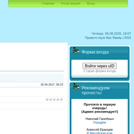
Главная
Регистрация
Вход
Четверг, 06.08.2026, 18:07
Приветствую Вас
Гость
|
RSS
Форма входа
Войти через uID
Старая форма входа
20.04.2017, 00:23
Рекомендуем
прочесть!
Прочтите в первую
очередь!
(Админ рекомендует!)
Николай Ганебных
Украдём
Алексей Еранцев
В Михайловском