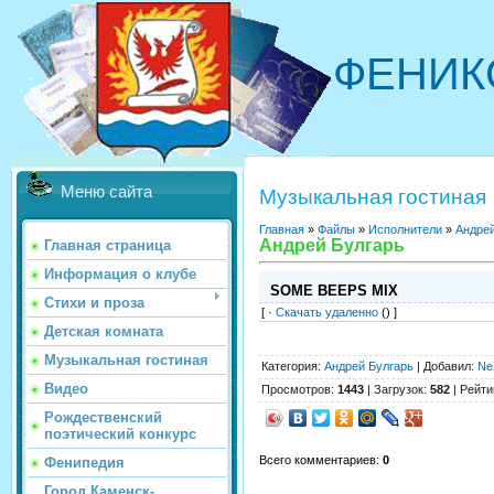
ФЕНИК
Меню сайта
Музыкальная гостиная
Главная
»
Файлы
»
Исполнители
»
Андрей
Андрей Булгарь
Главная страница
Информация о клубе
SOME BEEPS MIX
Стихи и проза
[ ·
Скачать удаленно
() ]
Детская комната
Музыкальная гостиная
Категория
:
Андрей Булгарь
|
Добавил
:
Ne
Видео
Просмотров
:
1443
|
Загрузок
:
582
|
Рейти
Рождественский
поэтический конкурс
Всего комментариев
:
0
Фенипедия
Город Каменск-