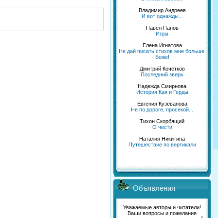
Владимир Андреев
И вот однажды...
Павел Панов
Игры
Елена Игнатова
Не дай писать стихов мне больше,
Боже!
Дмитрий Кочетков
Последний зверь
Надежда Смирнова
История Кая и Герды
Евгения Кузеванова
Не по дороге, просекой...
Тихон Скорбящий
О чести
Наталия Никитина
Путешествие по вертикали
Объявления
Уважаемые авторы и читатели!
Ваши вопросы и пожелания