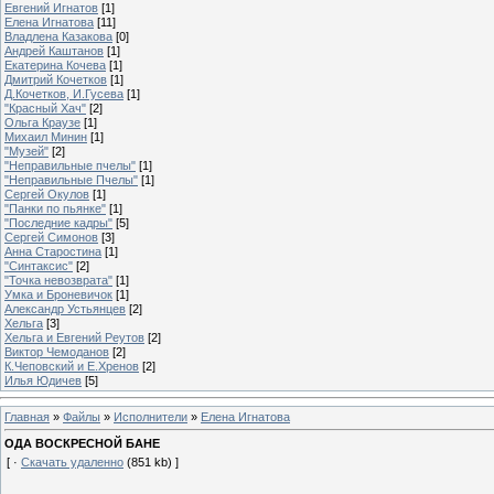
Евгений Игнатов
[1]
Елена Игнатова
[11]
Владлена Казакова
[0]
Андрей Каштанов
[1]
Екатерина Кочева
[1]
Дмитрий Кочетков
[1]
Д.Кочетков, И.Гусева
[1]
"Красный Хач"
[2]
Ольга Краузе
[1]
Михаил Минин
[1]
"Музей"
[2]
"Неправильные пчелы"
[1]
"Неправильные Пчелы"
[1]
Сергей Окулов
[1]
"Панки по пьянке"
[1]
"Последние кадры"
[5]
Сергей Симонов
[3]
Анна Старостина
[1]
"Синтаксис"
[2]
"Точка невозврата"
[1]
Умка и Броневичок
[1]
Александр Устьянцев
[2]
Хельга
[3]
Хельга и Евгений Реутов
[2]
Виктор Чемоданов
[2]
К.Чеповский и Е.Хренов
[2]
Илья Юдичев
[5]
Главная
»
Файлы
»
Исполнители
»
Елена Игнатова
ОДА ВОСКРЕСНОЙ БАНЕ
[ ·
Скачать удаленно
(851 kb) ]