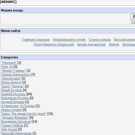
[
ФЕНИКС
]
Форма входа
В
Ст
Меню сайта
Главная страница
Информация о клубе
Стихи и проза
Детская комн
Город Каменск-Уральский
Архив документов
Форум
Фотоал
Categories
"Diophant"
[1]
Feel_IN
[3]
"Sекрет Fирмы"
[1]
Галина Алексеенко
[7]
"Амальгама"
[1]
Ирма Арендт
[1]
Театр "Артель"
[2]
Юрий Будаев
[4]
Андрей Булгарь
[84]
Владимир Бурдин
[2]
Андрей Вдовин
[1]
А.Гаврилин, Н.Попова
[1]
Аника Годова
[2]
Театр "Да здравствуют дети!"
[16]
"Дураки Форевер"
[0]
Владимир Евсюков
[14]
Семен Зайков
[1]
Лев Зонов
[2]
Николай Иванчиков
[1]