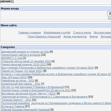
[
ФЕНИКС
]
Форма входа
В
Ст
Меню сайта
Главная страница
Информация о клубе
Стихи и проза
Детская комн
Город Каменск-Уральский
Архив документов
Форум
Фотоал
Categories
Бардовский концерт в тупичке за СКЦ
[6]
Презентация сайтов и журнала
[10]
ФЕНИКСУ 2 года
[1]
Открытие литгостиной 12 декабря 2010
[4]
Рождественский конкурс 2010-2011
[18]
Выступление Д.Кочеткова в библиотеке семейного чтения (10 июня 2011)
[6]
Пикник на Троицу (12 июня 2011)
[8]
Встреча с участниками Рифейских встреч в Библиотеке семейного чтения 26 июня 20
Лицо XXI века (2011)
[26]
Рифейские встречи - 2011
[6]
Колокольный фестиваль - 2011
[7]
100 лет со дня венчания П.Бажова и В.Иваницкой
[71]
Литературные чтения в Екатеринбурге 20 августа 2011
[22]
Фестиваль авторской песни "Август" (2011)
[8]
Творческая встреча с Д.Кочетковым и С.Симоновым в Богдановиче
[53]
"Зеленая Карета" - 2011
[11]
Поэтический марафон, экскурсия по Патриаршеему подворью и Вечер памяти Н.Мер
Встреча в Тюмени
[57]
Юбилей Наталии Никитиной-Ураловой
[6]