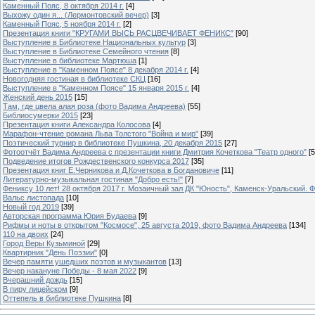
Каменный Пояс, 8 октября 2014 г.
[4]
Выхожу один я... (Лермонтовский вечер)
[3]
Каменный Пояс, 5 ноября 2014 г.
[2]
Презентация книги "КРУГАМИ ВЫСЬ РАСЦВЕЧИВАЕТ ФЕНИКС"
[90]
Выступление в Библиотеке Национальных культур
[3]
Выступление в Библиотеке Семейного чтения
[8]
Выступление в библиотеке Мартюша
[1]
Выступление в "Каменном Поясе" 8 декабря 2014 г.
[4]
Новогодняя гостиная в библиотеке СКЦ
[16]
Выступление в "Каменном Поясе" 15 января 2015 г.
[4]
Женский день 2015
[15]
Там, где цвела алая роза (фото Вадима Андреева)
[55]
Библиосумерки 2015
[23]
Презентация книги Александра Колосова
[4]
Марафон-чтение романа Льва Толстого "Война и мир"
[39]
Поэтический турнир в библиотеке Пушкина, 20 декабря 2015
[27]
Фотоотчёт Вадима Андреева с презентации книги Дмитрия Кочеткова "Театр одного"
[5
Подведение итогов Рождественского конкурса 2017
[35]
Презентация книг Е.Черникова и Д.Кочеткова в Богдановиче
[11]
Литературно-музыкальная гостиная "Добро есть!"
[7]
Фениксу 10 лет! 28 октября 2017 г. Мозаичный зал ДК "Юность", Каменск-Уральский. Ф
Вальс листопада
[10]
Новый год 2019
[39]
Авторская программа Юрия Будаева
[9]
Рифмы и ноты в открытом "Космосе", 25 августа 2019, фото Вадима Андреева
[134]
110 на двоих
[24]
Город Веры Кузьминой
[29]
Квартирник "День Поэзии"
[0]
Вечер памяти ушедших поэтов и музыкантов
[13]
Вечер накануне Победы - 8 мая 2022
[9]
Вчерашний дождь
[15]
В пиру лицейском
[9]
Оттепель в библиотеке Пушкина
[8]