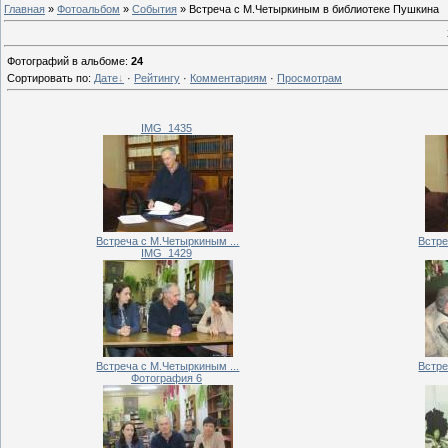
Главная
»
Фотоальбом
»
События
» Встреча с М.Четыркиным в библиотеке Пушкина
Фотографий в альбоме
:
24
Сортировать по
:
Дате
·
Рейтингу
·
Комментариям
·
Просмотрам
IMG_1435
Встреча с М.Четыркиным ...
Встре
IMG_1429
Встреча с М.Четыркиным ...
Встре
Фотография 6