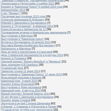
"Каменцы о Каменске" Награждение победителей
[54]
Презентации в Петроглифе 2 ноября 2013
[60]
Концерт в "Каменном Поясе" 6 ноября 2013 года
[34]
Библиопробег 2013
[9]
6 лет "Фениксу"
[101]
Последние выступления 2013 года
[29]
Открытие мемориала В.Дубынину
[29]
Юбилей С.Щипачёва в Богдановиче
[7]
Концерт в "Лучезарном", 6 февраля 2014
[13]
Елена Игнатова в библиотеке № 12
[36]
Поздравление мужчин и февральских именинников
[7]
Выступление в Мартюше
[3]
Выступление в "Каменном поясе"
[16]
Встреча в Богдановиче 19 апреля 2014
[10]
Выставка Вадима Колбасова (Богданович)
[17]
Библионочь в Мартюше
[7]
День музеев и презентация А.Сапоговой
[56]
День Славянской письменности и культуры 2014
[21]
Концерт в Позарихе
[19]
Уличный концерт "Белого Воробья" и "Феникса"
[21]
День рождения Н.В.Ганебных
[30]
Пушкинский день
[27]
Закрытие сезона 12 июня 2014
[17]
Выступление в "Каменном Поясе" 17 июня 2014
[10]
Фольлорный праздник в Кашине
[3]
Каменный пояс, 9 июля 2014
[4]
Концерт Елены Игнатовой
[10]
Выступление в Доме ветеранов
[10]
Каменный пояс, 6 августа 2014
[10]
Малый проспект Зеленой Кареты 2014
[60]
20 лет Музею С.Щипачева в Богдановиче
[34]
Концерт Аники Годовой
[10]
Экскурсия в музей Степана Щипачева
[62]
А.Клинов, С.Симанов и Д.Кочетков в Перми
[36]
Поздравление октябрьских именинников
[25]