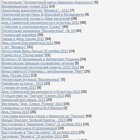
Презентация "Литературной карты Каменска-Уральского"
[5]
Мережниковские чтения 2011
[14]
Новогодние мароприятия "Феникса" - 2012
[7]
Творческий вечер Нины Буйносовой в Богдановиче
[9]
Вечер каменской поэзии в Доме писателей
[38]
день Славянской письменности и культуры 2012
[98]
Субботник в спорткомплексе "Салют"
[40]
Презентация альманаха "Воскресенье", № 18
[40]
Пушкинский марафон
[30]
Пикник в День Города 2012
[94]
День города Екатеринбурга 2012
[50]
5 лет "Фениксу"
[31]
Литгостиная Веры Лисьих 25 ноября 2012
[14]
Рождество в "Петроглифе"
[11]
Встреча с М.Четыркиным в библиотеке Пушкина
[24]
Фениксовские барышни поздравляют мужчин
[5]
Рождественский поэтический конкурс 2012-2013
[4]
Вечер памяти Н.Гумилева с литобъединении "Ямб"
[25]
День Поэзии 2013
[13]
Презентация журнала "Воскресенье"
[5]
Рифейские встречи - 2013
[10]
Сумерки музеев 2013
[9]
День Слявянской письменности и Культуры 2013
[26]
Путешествие на "Тритоне" 9 июня 2013
[42]
Бажовский фестиваль 2013
[20]
Фестиваль "Дом. Семья. Родина" 2013
[34]
Годовщина со дня смерти М.А.Минина
[2]
День Города 2013
[26]
Участники конкурса стихов о Каменске на "Тритоне"
[69]
Малый Проспект Зеленой Кареты - 2013
[26]
Выступление в "Каменном Поясе" 11 октября 2013
[16]
Презентация книги И.Шляпниковой
[18]
Выступление в "Чистом ключе" 18 октября 2013
[25]
Заседание "Феникса" 19 октября 2013
[11]