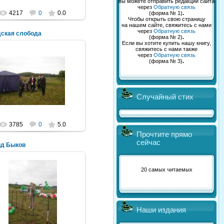
вы можете отправить редакции сайта
через
Обратную связь
4217
0
0.0
(форма № 1)
.
Чтобы открыть свою страницу
на нашем сайте, свяжитесь с нами
через
Обратную связь
дская слобода
(форма № 2)
.
Если вы хотите купить нашу книгу,
свяжитесь с нами также
через
Обратную связь
(форма № 3)
.
08.08.2011
Mihalych
Случайный стих
3785
0
5.0
Прочтите прямо
сейчас
ид Быков
20 самых читаемых
08.08.2011
Mihalych
Наши издания