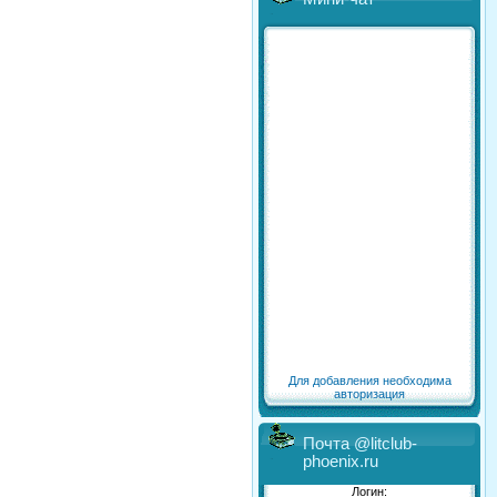
Для добавления необходима
авторизация
Почта @litclub-
phoenix.ru
Логин: