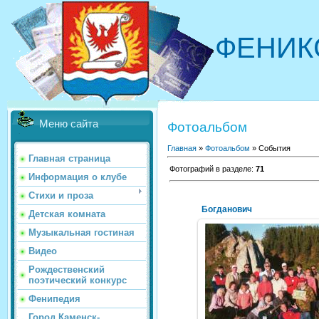
ФЕНИК
Меню сайта
Фотоальбом
Главная
»
Фотоальбом
» События
Главная страница
Фотографий в разделе
:
71
Информация о клубе
Стихи и проза
Богданович
Детская комната
Музыкальная гостиная
Видео
29.03.2016
Рождественский
поэтический конкурс
NeXaker
Фенипедия
Город Каменск-