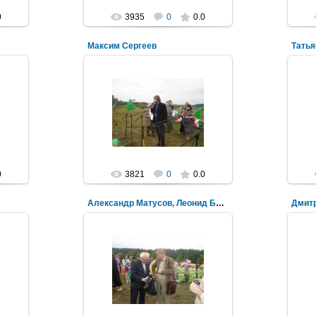
0
3935
0
0.0
Максим Сергеев
Тать
08.08.2011
Mihalych
0
3821
0
0.0
Александр Матусов, Леонид Быков
Дмитр
08.08.2011
Mihalych