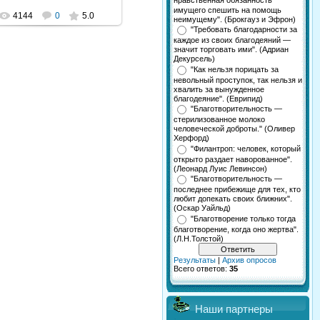
нравственная обязанность
имущего спешить на помощь
4144
0
5.0
неимущему". (Брокгауз и Эфрон)
"Требовать благодарности за
каждое из своих благодеяний —
значит торговать ими". (Адриан
Декурсель)
"Как нельзя порицать за
невольный проступок, так нельзя и
хвалить за вынужденное
благодеяние". (Еврипид)
"Благотворительность —
стерилизованное молоко
человеческой доброты." (Оливер
Херфорд)
"Филантроп: человек, который
открыто раздает наворованное".
(Леонард Луис Левинсон)
"Благотворительность —
последнее прибежище для тех, кто
любит допекать своих ближних".
(Оскар Уайльд)
"Благотворение только тогда
благотворение, когда оно жертва".
(Л.Н.Толстой)
Результаты
|
Архив опросов
Всего ответов:
35
Наши партнеры