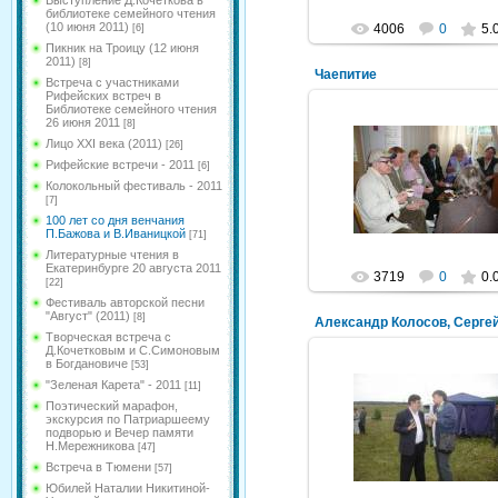
Выступление Д.Кочеткова в
библиотеке семейного чтения
(10 июня 2011)
4006
0
5.
[6]
Пикник на Троицу (12 июня
2011)
[8]
Чаепитие
Встреча с участниками
Рифейских встреч в
Библиотеке семейного чтения
26 июня 2011
[8]
Лицо XXI века (2011)
[26]
10.08.2011
Рифейские встречи - 2011
[6]
Колокольный фестиваль - 2011
NeXaker
[7]
100 лет со дня венчания
П.Бажова и В.Иваницкой
[71]
Литературные чтения в
Екатеринбурге 20 августа 2011
3719
0
0.
[22]
Фестиваль авторской песни
"Август" (2011)
[8]
Творческая встреча с
Д.Кочетковым и С.Симоновым
в Богдановиче
[53]
"Зеленая Карета" - 2011
[11]
Поэтический марафон,
08.08.2011
экскурсия по Патриаршеему
подворью и Вечер памяти
Mihalych
Н.Мережникова
[47]
Встреча в Тюмени
[57]
Юбилей Наталии Никитиной-