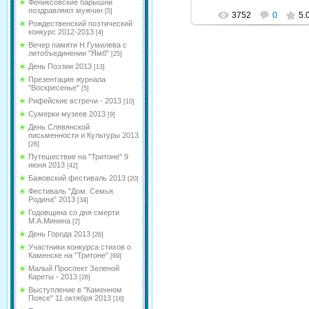
Фениксовские барышни
поздравляют мужчин
[5]
3752
0
5.
Рождественский поэтический
конкурс 2012-2013
[4]
Вечер памяти Н.Гумилева с
литобъединении "Ямб"
[25]
День Поэзии 2013
[13]
Презентация журнала
"Воскресенье"
[5]
Рифейские встречи - 2013
[10]
Сумерки музеев 2013
[9]
День Слявянской
письменности и Культуры 2013
[26]
Путешествие на "Тритоне" 9
июня 2013
[42]
Бажовский фестиваль 2013
[20]
Фестиваль "Дом. Семья.
Родина" 2013
[34]
Годовщина со дня смерти
М.А.Минина
[2]
День Города 2013
[26]
Участники конкурса стихов о
Каменске на "Тритоне"
[69]
Малый Проспект Зеленой
Кареты - 2013
[26]
Выступление в "Каменном
Поясе" 11 октября 2013
[16]