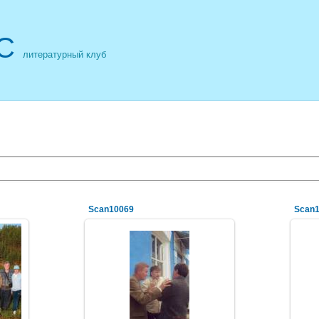
С
литературный клуб
Scan10069
Scan
31.08.2011
NeXaker