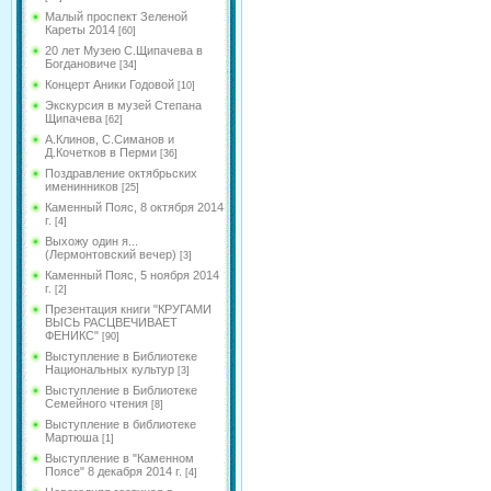
Малый проспект Зеленой
Кареты 2014
[60]
20 лет Музею С.Щипачева в
Богдановиче
[34]
Концерт Аники Годовой
[10]
Экскурсия в музей Степана
Щипачева
[62]
А.Клинов, С.Симанов и
Д.Кочетков в Перми
[36]
Поздравление октябрьских
именинников
[25]
Каменный Пояс, 8 октября 2014
г.
[4]
Выхожу один я...
(Лермонтовский вечер)
[3]
Каменный Пояс, 5 ноября 2014
г.
[2]
Презентация книги "КРУГАМИ
ВЫСЬ РАСЦВЕЧИВАЕТ
ФЕНИКС"
[90]
Выступление в Библиотеке
Национальных культур
[3]
Выступление в Библиотеке
Семейного чтения
[8]
Выступление в библиотеке
Мартюша
[1]
Выступление в "Каменном
Поясе" 8 декабря 2014 г.
[4]