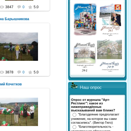
3847
0
5.0
яна Барышникова
08.08.2011
Mihalych
3878
0
5.0
ий Кочетков
Наш опрос
Опрос от журнала "Арт-
Рестлинг": какое из
нижеприведённых
08.08.2011
высказываний вам ближе?
"Благодеяние предполагает
Mihalych
унижение, на которое вы сами
согласились". (Виктор Гюго)
"Благотворительность -