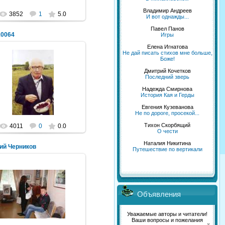
Владимир Андреев
3852
1
5.0
И вот однажды...
Павел Панов
10064
Игры
Елена Игнатова
Не дай писать стихов мне больше,
Боже!
Дмитрий Кочетков
31.08.2011
Последний зверь
Надежда Смирнова
NeXaker
История Кая и Герды
Евгения Кузеванова
Не по дороге, просекой...
Тихон Скорбящий
4011
0
0.0
О чести
Наталия Никитина
ий Черников
Путешествие по вертикали
10.08.2011
Объявления
NeXaker
Уважаемые авторы и читатели!
Ваши вопросы и пожелания