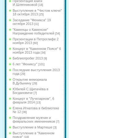
Презентация книги
И.Шляпниковой
[18]
Выступление в "Чистом ключе"
18 октября 2013
[25]
Заседание "Феникса" 19
октября 2013
[11]
"Каменцы о Каменске"
Награждение победителей
[54]
Презентации в Петроглифе 2
ноября 2013
[60]
Концерт в "Каменном Поясе" 6
ноября 2013 года
[34]
Библиопробег 2013
[9]
6 лет "Фениксу"
[101]
Последние выступления 2013
года
[29]
Открытие мемориала
В.Дубынину
[29]
Юбилей С.Щипачёва в
Богдановиче
[7]
Концерт в "Лучезарном", 6
февраля 2014
[13]
Елена Игнатова в библиотеке
№ 12
[36]
Поздравление мужчин и
февральских именинников
[7]
Выступление в Мартюше
[3]
Выступление в "Каменном
поясе"
[16]