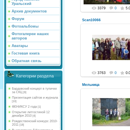
Уральский
3379
0
5.
Архив документов
Форум
Scan10066
Фотоальбомы
Фотогалереи наших
авторов
31.08.2011
Аватары
NeXaker
Гостевая книга
Обратная связь
3763
0
0.
Категории раздела
Мельница
Бардовский концерт в тупичке
за СКЦ
[6]
Презентация сайтов и журнала
[10]
ФЕНИКСУ 2 года
[1]
10.08.2011
Открытие литгостиной 12
декабря 2010
[4]
NeXaker
Рождественский конкурс 2010-
2011
[18]