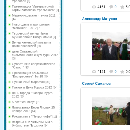
Ураловой
[6]
Презентация "Литературной
4161
0
5.
карты Каменска-Уральского"
[5]
Мережниковские чтения 2011
Александр Матусов
[14]
Новогодние мароприятия
"Феникса" - 2012
[7]
Творческий вечер Нины
Буйносовой в Богдановиче
[9]
08.08.2011
Вечер каменской поэзии в
Доме писателей
[38]
Mihalych
день Славянской
письменности и культуры 2012
[98]
Субботник в спорткомплексе
"Салют"
[40]
4121
0
0.
Презентация альманаха
"Воскресенье", № 18
[40]
Пушкинский марафон
[30]
Сергей Симанов
Пикник в День Города 2012
[94]
День города Екатеринбурга
2012
[50]
5 лет "Фениксу"
[31]
08.08.2011
Литгостиная Веры Лисьих 25
ноября 2012
[14]
Mihalych
Рождество в "Петроглифе"
[11]
Встреча с М.Четыркиным в
библиотеке Пушкина
[24]