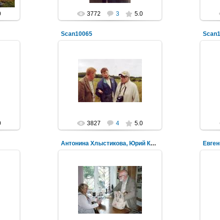
0
3772
3
5.0
Scan10065
Scan
31.08.2011
NeXaker
0
3827
4
5.0
Антонина Хлыстикова, Юрий Калмыков
Евген
10.08.2011
NeXaker