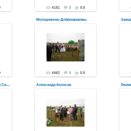
0
4161
0
0.0
Молодожены Добронравовы
Заво
08.08.2011
Mihalych
0
4482
0
0.0
Александр Колосов, Сергей Симанов
Александр Колосов
Леон
08.08.2011
Mihalych