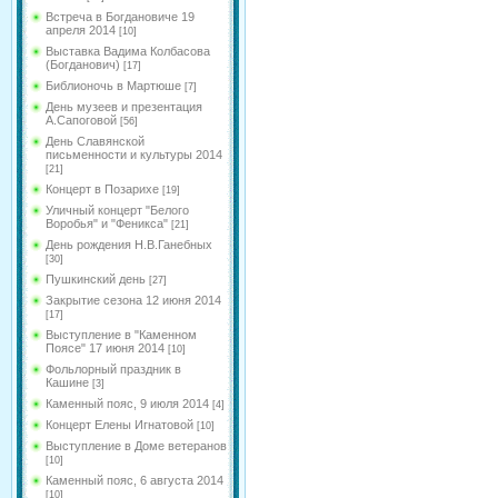
Встреча в Богдановиче 19
апреля 2014
[10]
Выставка Вадима Колбасова
(Богданович)
[17]
Библионочь в Мартюше
[7]
День музеев и презентация
А.Сапоговой
[56]
День Славянской
письменности и культуры 2014
[21]
Концерт в Позарихе
[19]
Уличный концерт "Белого
Воробья" и "Феникса"
[21]
День рождения Н.В.Ганебных
[30]
Пушкинский день
[27]
Закрытие сезона 12 июня 2014
[17]
Выступление в "Каменном
Поясе" 17 июня 2014
[10]
Фольлорный праздник в
Кашине
[3]
Каменный пояс, 9 июля 2014
[4]
Концерт Елены Игнатовой
[10]
Выступление в Доме ветеранов
[10]
Каменный пояс, 6 августа 2014
[10]