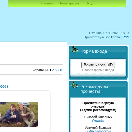
Главная
Регистрация
Вход
Пятница, 07.08.2026, 18:33
Приветствую Вас
Гость
|
RSS
Форма входа
Войти через uID
Страницы
:
1
2
3
4
»
Старая форма входа
Рекомендуем
10068
прочесть!
Прочтите в первую
очередь!
(Админ рекомендует!)
31.08.2011
Николай Ганебных
NeXaker
Украдём
Алексей Еранцев
В Михайловском