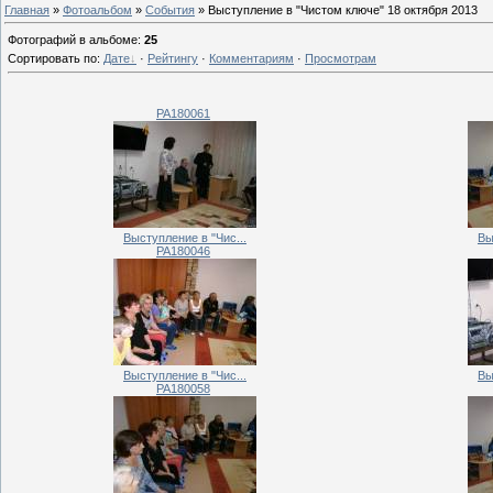
Главная
»
Фотоальбом
»
События
» Выступление в "Чистом ключе" 18 октября 2013
Фотографий в альбоме
:
25
Сортировать по
:
Дате
·
Рейтингу
·
Комментариям
·
Просмотрам
PA180061
Выступление в "Чис...
Вы
PA180046
Выступление в "Чис...
Вы
PA180058