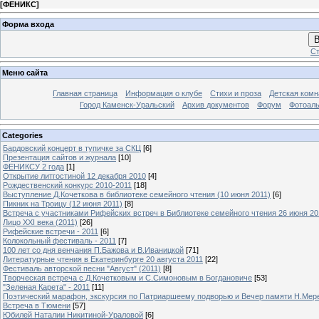
[
ФЕНИКС
]
Форма входа
В
Ст
Меню сайта
Главная страница
Информация о клубе
Стихи и проза
Детская комн
Город Каменск-Уральский
Архив документов
Форум
Фотоал
Categories
Бардовский концерт в тупичке за СКЦ
[6]
Презентация сайтов и журнала
[10]
ФЕНИКСУ 2 года
[1]
Открытие литгостиной 12 декабря 2010
[4]
Рождественский конкурс 2010-2011
[18]
Выступление Д.Кочеткова в библиотеке семейного чтения (10 июня 2011)
[6]
Пикник на Троицу (12 июня 2011)
[8]
Встреча с участниками Рифейских встреч в Библиотеке семейного чтения 26 июня 20
Лицо XXI века (2011)
[26]
Рифейские встречи - 2011
[6]
Колокольный фестиваль - 2011
[7]
100 лет со дня венчания П.Бажова и В.Иваницкой
[71]
Литературные чтения в Екатеринбурге 20 августа 2011
[22]
Фестиваль авторской песни "Август" (2011)
[8]
Творческая встреча с Д.Кочетковым и С.Симоновым в Богдановиче
[53]
"Зеленая Карета" - 2011
[11]
Поэтический марафон, экскурсия по Патриаршеему подворью и Вечер памяти Н.Мер
Встреча в Тюмени
[57]
Юбилей Наталии Никитиной-Ураловой
[6]