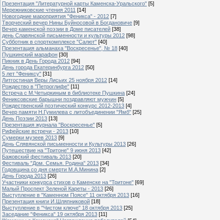
Презентация "Литературной карты Каменска-Уральского"
[5]
Мережниковские чтения 2011
[14]
Новогодние мароприятия "Феникса" - 2012
[7]
Творческий вечер Нины Буйносовой в Богдановиче
[9]
Вечер каменской поэзии в Доме писателей
[38]
день Славянской письменности и культуры 2012
[98]
Субботник в спорткомплексе "Салют"
[40]
Презентация альманаха "Воскресенье", № 18
[40]
Пушкинский марафон
[30]
Пикник в День Города 2012
[94]
День города Екатеринбурга 2012
[50]
5 лет "Фениксу"
[31]
Литгостиная Веры Лисьих 25 ноября 2012
[14]
Рождество в "Петроглифе"
[11]
Встреча с М.Четыркиным в библиотеке Пушкина
[24]
Фениксовские барышни поздравляют мужчин
[5]
Рождественский поэтический конкурс 2012-2013
[4]
Вечер памяти Н.Гумилева с литобъединении "Ямб"
[25]
День Поэзии 2013
[13]
Презентация журнала "Воскресенье"
[5]
Рифейские встречи - 2013
[10]
Сумерки музеев 2013
[9]
День Слявянской письменности и Культуры 2013
[26]
Путешествие на "Тритоне" 9 июня 2013
[42]
Бажовский фестиваль 2013
[20]
Фестиваль "Дом. Семья. Родина" 2013
[34]
Годовщина со дня смерти М.А.Минина
[2]
День Города 2013
[26]
Участники конкурса стихов о Каменске на "Тритоне"
[69]
Малый Проспект Зеленой Кареты - 2013
[26]
Выступление в "Каменном Поясе" 11 октября 2013
[16]
Презентация книги И.Шляпниковой
[18]
Выступление в "Чистом ключе" 18 октября 2013
[25]
Заседание "Феникса" 19 октября 2013
[11]