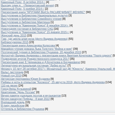
Каменный Пояс, 8 октября 2014 г.
[4]
Выхожу один я... (Лермонтовский вечер)
[3]
Каменный Пояс, 5 ноября 2014 г.
[2]
Презентация книги "КРУГАМИ ВЫСЬ РАСЦВЕЧИВАЕТ ФЕНИКС"
[90]
Выступление в Библиотеке Национальных культур
[3]
Выступление в Библиотеке Семейного чтения
[8]
Выступление в библиотеке Мартюша
[1]
Выступление в "Каменном Поясе" 8 декабря 2014 г.
[4]
Новогодняя гостиная в библиотеке СКЦ
[16]
Выступление в "Каменном Поясе" 15 января 2015 г.
[4]
Женский день 2015
[15]
Там, где цвела алая роза (фото Вадима Андреева)
[55]
Библиосумерки 2015
[23]
Презентация книги Александра Колосова
[4]
Марафон-чтение романа Льва Толстого "Война и мир"
[39]
Поэтический турнир в библиотеке Пушкина, 20 декабря 2015
[27]
Фотоотчёт Вадима Андреева с презентации книги Дмитрия Кочеткова "Театр одного"
[5
Подведение итогов Рождественского конкурса 2017
[35]
Презентация книг Е.Черникова и Д.Кочеткова в Богдановиче
[11]
Литературно-музыкальная гостиная "Добро есть!"
[7]
Фениксу 10 лет! 28 октября 2017 г. Мозаичный зал ДК "Юность", Каменск-Уральский. Ф
Вальс листопада
[10]
Новый год 2019
[39]
Авторская программа Юрия Будаева
[9]
Рифмы и ноты в открытом "Космосе", 25 августа 2019, фото Вадима Андреева
[134]
110 на двоих
[24]
Город Веры Кузьминой
[29]
Квартирник "День Поэзии"
[0]
Вечер памяти ушедших поэтов и музыкантов
[13]
Вечер накануне Победы - 8 мая 2022
[9]
Вчерашний дождь
[15]
В пиру лицейском
[9]
Оттепель в библиотеке Пушкина
[8]