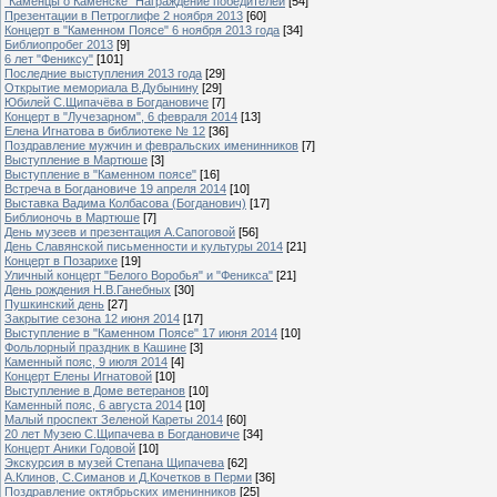
"Каменцы о Каменске" Награждение победителей
[54]
Презентации в Петроглифе 2 ноября 2013
[60]
Концерт в "Каменном Поясе" 6 ноября 2013 года
[34]
Библиопробег 2013
[9]
6 лет "Фениксу"
[101]
Последние выступления 2013 года
[29]
Открытие мемориала В.Дубынину
[29]
Юбилей С.Щипачёва в Богдановиче
[7]
Концерт в "Лучезарном", 6 февраля 2014
[13]
Елена Игнатова в библиотеке № 12
[36]
Поздравление мужчин и февральских именинников
[7]
Выступление в Мартюше
[3]
Выступление в "Каменном поясе"
[16]
Встреча в Богдановиче 19 апреля 2014
[10]
Выставка Вадима Колбасова (Богданович)
[17]
Библионочь в Мартюше
[7]
День музеев и презентация А.Сапоговой
[56]
День Славянской письменности и культуры 2014
[21]
Концерт в Позарихе
[19]
Уличный концерт "Белого Воробья" и "Феникса"
[21]
День рождения Н.В.Ганебных
[30]
Пушкинский день
[27]
Закрытие сезона 12 июня 2014
[17]
Выступление в "Каменном Поясе" 17 июня 2014
[10]
Фольлорный праздник в Кашине
[3]
Каменный пояс, 9 июля 2014
[4]
Концерт Елены Игнатовой
[10]
Выступление в Доме ветеранов
[10]
Каменный пояс, 6 августа 2014
[10]
Малый проспект Зеленой Кареты 2014
[60]
20 лет Музею С.Щипачева в Богдановиче
[34]
Концерт Аники Годовой
[10]
Экскурсия в музей Степана Щипачева
[62]
А.Клинов, С.Симанов и Д.Кочетков в Перми
[36]
Поздравление октябрьских именинников
[25]