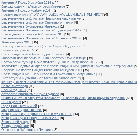
Каменный Пояс, 8 октября 2014 г.
[4]
Выхожу один я... (Лермонтовский вечер)
[3]
Каменный Пояс, 5 ноября 2014 г.
[2]
Презентация книги "КРУГАМИ ВЫСЬ РАСЦВЕЧИВАЕТ ФЕНИКС"
[90]
Выступление в Библиотеке Национальных культур
[3]
Выступление в Библиотеке Семейного чтения
[8]
Выступление в библиотеке Мартюша
[1]
Выступление в "Каменном Поясе" 8 декабря 2014 г.
[4]
Новогодняя гостиная в библиотеке СКЦ
[16]
Выступление в "Каменном Поясе" 15 января 2015 г.
[4]
Женский день 2015
[15]
Там, где цвела алая роза (фото Вадима Андреева)
[55]
Библиосумерки 2015
[23]
Презентация книги Александра Колосова
[4]
Марафон-чтение романа Льва Толстого "Война и мир"
[39]
Поэтический турнир в библиотеке Пушкина, 20 декабря 2015
[27]
Фотоотчёт Вадима Андреева с презентации книги Дмитрия Кочеткова "Театр одного"
[5
Подведение итогов Рождественского конкурса 2017
[35]
Презентация книг Е.Черникова и Д.Кочеткова в Богдановиче
[11]
Литературно-музыкальная гостиная "Добро есть!"
[7]
Фениксу 10 лет! 28 октября 2017 г. Мозаичный зал ДК "Юность", Каменск-Уральский. Ф
Вальс листопада
[10]
Новый год 2019
[39]
Авторская программа Юрия Будаева
[9]
Рифмы и ноты в открытом "Космосе", 25 августа 2019, фото Вадима Андреева
[134]
110 на двоих
[24]
Город Веры Кузьминой
[29]
Квартирник "День Поэзии"
[0]
Вечер памяти ушедших поэтов и музыкантов
[13]
Вечер накануне Победы - 8 мая 2022
[9]
Вчерашний дождь
[15]
В пиру лицейском
[9]
Оттепель в библиотеке Пушкина
[8]