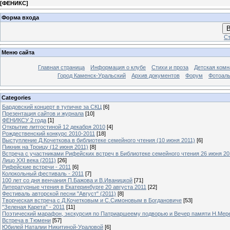
[
ФЕНИКС
]
Форма входа
В
Ст
Меню сайта
Главная страница
Информация о клубе
Стихи и проза
Детская комн
Город Каменск-Уральский
Архив документов
Форум
Фотоал
Categories
Бардовский концерт в тупичке за СКЦ
[6]
Презентация сайтов и журнала
[10]
ФЕНИКСУ 2 года
[1]
Открытие литгостиной 12 декабря 2010
[4]
Рождественский конкурс 2010-2011
[18]
Выступление Д.Кочеткова в библиотеке семейного чтения (10 июня 2011)
[6]
Пикник на Троицу (12 июня 2011)
[8]
Встреча с участниками Рифейских встреч в Библиотеке семейного чтения 26 июня 20
Лицо XXI века (2011)
[26]
Рифейские встречи - 2011
[6]
Колокольный фестиваль - 2011
[7]
100 лет со дня венчания П.Бажова и В.Иваницкой
[71]
Литературные чтения в Екатеринбурге 20 августа 2011
[22]
Фестиваль авторской песни "Август" (2011)
[8]
Творческая встреча с Д.Кочетковым и С.Симоновым в Богдановиче
[53]
"Зеленая Карета" - 2011
[11]
Поэтический марафон, экскурсия по Патриаршеему подворью и Вечер памяти Н.Мер
Встреча в Тюмени
[57]
Юбилей Наталии Никитиной-Ураловой
[6]