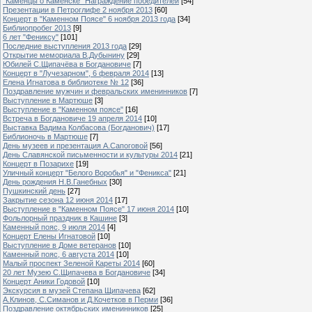
"Каменцы о Каменске" Награждение победителей
[54]
Презентации в Петроглифе 2 ноября 2013
[60]
Концерт в "Каменном Поясе" 6 ноября 2013 года
[34]
Библиопробег 2013
[9]
6 лет "Фениксу"
[101]
Последние выступления 2013 года
[29]
Открытие мемориала В.Дубынину
[29]
Юбилей С.Щипачёва в Богдановиче
[7]
Концерт в "Лучезарном", 6 февраля 2014
[13]
Елена Игнатова в библиотеке № 12
[36]
Поздравление мужчин и февральских именинников
[7]
Выступление в Мартюше
[3]
Выступление в "Каменном поясе"
[16]
Встреча в Богдановиче 19 апреля 2014
[10]
Выставка Вадима Колбасова (Богданович)
[17]
Библионочь в Мартюше
[7]
День музеев и презентация А.Сапоговой
[56]
День Славянской письменности и культуры 2014
[21]
Концерт в Позарихе
[19]
Уличный концерт "Белого Воробья" и "Феникса"
[21]
День рождения Н.В.Ганебных
[30]
Пушкинский день
[27]
Закрытие сезона 12 июня 2014
[17]
Выступление в "Каменном Поясе" 17 июня 2014
[10]
Фольлорный праздник в Кашине
[3]
Каменный пояс, 9 июля 2014
[4]
Концерт Елены Игнатовой
[10]
Выступление в Доме ветеранов
[10]
Каменный пояс, 6 августа 2014
[10]
Малый проспект Зеленой Кареты 2014
[60]
20 лет Музею С.Щипачева в Богдановиче
[34]
Концерт Аники Годовой
[10]
Экскурсия в музей Степана Щипачева
[62]
А.Клинов, С.Симанов и Д.Кочетков в Перми
[36]
Поздравление октябрьских именинников
[25]