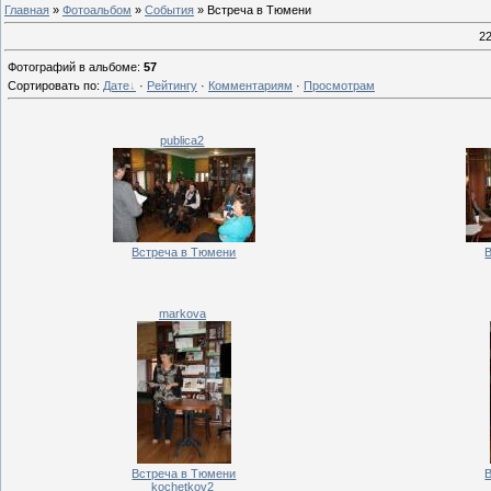
Главная
»
Фотоальбом
»
События
» Встреча в Тюмени
22
Фотографий в альбоме
:
57
Сортировать по
:
Дате
·
Рейтингу
·
Комментариям
·
Просмотрам
publica2
Встреча в Тюмени
markova
Встреча в Тюмени
kochetkov2