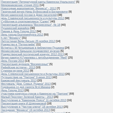
Презентация "Литературной карты Каменска-Уральского"
[5]
Мережниковские чтения 2011
[14]
Новогодние мароприятия "Феникса" - 2012
[7]
Творческий вечер Нины Буйносовой в Богдановиче
[9]
Вечер каменской поэзии в Доме писателей
[38]
день Славянской письменности и культуры 2012
[98]
Субботник в спорткомплексе "Салют"
[40]
Презентация альманаха "Воскресенье", № 18
[40]
Пушкинский марафон
[30]
Пикник в День Города 2012
[94]
День города Екатеринбурга 2012
[50]
5 лет "Фениксу"
[31]
Литгостиная Веры Лисьих 25 ноября 2012
[14]
Рождество в "Петроглифе"
[11]
Встреча с М.Четыркиным в библиотеке Пушкина
[24]
Фениксовские барышни поздравляют мужчин
[5]
Рождественский поэтический конкурс 2012-2013
[4]
Вечер памяти Н.Гумилева с литобъединении "Ямб"
[25]
День Поэзии 2013
[13]
Презентация журнала "Воскресенье"
[5]
Рифейские встречи - 2013
[10]
Сумерки музеев 2013
[9]
День Слявянской письменности и Культуры 2013
[26]
Путешествие на "Тритоне" 9 июня 2013
[42]
Бажовский фестиваль 2013
[20]
Фестиваль "Дом. Семья. Родина" 2013
[34]
Годовщина со дня смерти М.А.Минина
[2]
День Города 2013
[26]
Участники конкурса стихов о Каменске на "Тритоне"
[69]
Малый Проспект Зеленой Кареты - 2013
[26]
Выступление в "Каменном Поясе" 11 октября 2013
[16]
Презентация книги И.Шляпниковой
[18]
Выступление в "Чистом ключе" 18 октября 2013
[25]
Заседание "Феникса" 19 октября 2013
[11]