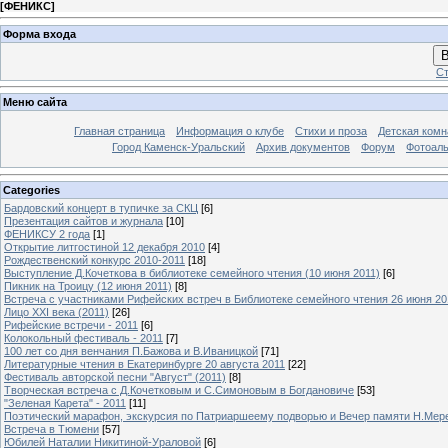
[
ФЕНИКС
]
Форма входа
В
Ст
Меню сайта
Главная страница
Информация о клубе
Стихи и проза
Детская комн
Город Каменск-Уральский
Архив документов
Форум
Фотоал
Categories
Бардовский концерт в тупичке за СКЦ
[6]
Презентация сайтов и журнала
[10]
ФЕНИКСУ 2 года
[1]
Открытие литгостиной 12 декабря 2010
[4]
Рождественский конкурс 2010-2011
[18]
Выступление Д.Кочеткова в библиотеке семейного чтения (10 июня 2011)
[6]
Пикник на Троицу (12 июня 2011)
[8]
Встреча с участниками Рифейских встреч в Библиотеке семейного чтения 26 июня 20
Лицо XXI века (2011)
[26]
Рифейские встречи - 2011
[6]
Колокольный фестиваль - 2011
[7]
100 лет со дня венчания П.Бажова и В.Иваницкой
[71]
Литературные чтения в Екатеринбурге 20 августа 2011
[22]
Фестиваль авторской песни "Август" (2011)
[8]
Творческая встреча с Д.Кочетковым и С.Симоновым в Богдановиче
[53]
"Зеленая Карета" - 2011
[11]
Поэтический марафон, экскурсия по Патриаршеему подворью и Вечер памяти Н.Мер
Встреча в Тюмени
[57]
Юбилей Наталии Никитиной-Ураловой
[6]