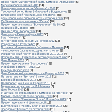
Презентация "Литературной карты Каменска-Уральского"
[5]
Мережниковские чтения 2011
[14]
Новогодние мароприятия "Феникса" - 2012
[7]
Творческий вечер Нины Буйносовой в Богдановиче
[9]
Вечер каменской поэзии в Доме писателей
[38]
день Славянской письменности и культуры 2012
[98]
Субботник в спорткомплексе "Салют"
[40]
Презентация альманаха "Воскресенье", № 18
[40]
Пушкинский марафон
[30]
Пикник в День Города 2012
[94]
День города Екатеринбурга 2012
[50]
5 лет "Фениксу"
[31]
Литгостиная Веры Лисьих 25 ноября 2012
[14]
Рождество в "Петроглифе"
[11]
Встреча с М.Четыркиным в библиотеке Пушкина
[24]
Фениксовские барышни поздравляют мужчин
[5]
Рождественский поэтический конкурс 2012-2013
[4]
Вечер памяти Н.Гумилева с литобъединении "Ямб"
[25]
День Поэзии 2013
[13]
Презентация журнала "Воскресенье"
[5]
Рифейские встречи - 2013
[10]
Сумерки музеев 2013
[9]
День Слявянской письменности и Культуры 2013
[26]
Путешествие на "Тритоне" 9 июня 2013
[42]
Бажовский фестиваль 2013
[20]
Фестиваль "Дом. Семья. Родина" 2013
[34]
Годовщина со дня смерти М.А.Минина
[2]
День Города 2013
[26]
Участники конкурса стихов о Каменске на "Тритоне"
[69]
Малый Проспект Зеленой Кареты - 2013
[26]
Выступление в "Каменном Поясе" 11 октября 2013
[16]
Презентация книги И.Шляпниковой
[18]
Выступление в "Чистом ключе" 18 октября 2013
[25]
Заседание "Феникса" 19 октября 2013
[11]