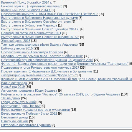
Каменный Пояс, 8 октября 2014 г.
[4]
Выхожу один я... (Лермонтовский вечер)
[3]
Каменный Пояс, 5 ноября 2014 г.
[2]
Презентация книги "КРУГАМИ ВЫСЬ РАСЦВЕЧИВАЕТ ФЕНИКС"
[90]
Выступление в Библиотеке Национальных культур
[3]
Выступление в Библиотеке Семейного чтения
[8]
Выступление в библиотеке Мартюша
[1]
Выступление в "Каменном Поясе" 8 декабря 2014 г.
[4]
Новогодняя гостиная в библиотеке СКЦ
[16]
Выступление в "Каменном Поясе" 15 января 2015 г.
[4]
Женский день 2015
[15]
Там, где цвела алая роза (фото Вадима Андреева)
[55]
Библиосумерки 2015
[23]
Презентация книги Александра Колосова
[4]
Марафон-чтение романа Льва Толстого "Война и мир"
[39]
Поэтический турнир в библиотеке Пушкина, 20 декабря 2015
[27]
Фотоотчёт Вадима Андреева с презентации книги Дмитрия Кочеткова "Театр одного"
[5
Подведение итогов Рождественского конкурса 2017
[35]
Презентация книг Е.Черникова и Д.Кочеткова в Богдановиче
[11]
Литературно-музыкальная гостиная "Добро есть!"
[7]
Фениксу 10 лет! 28 октября 2017 г. Мозаичный зал ДК "Юность", Каменск-Уральский. Ф
Вальс листопада
[10]
Новый год 2019
[39]
Авторская программа Юрия Будаева
[9]
Рифмы и ноты в открытом "Космосе", 25 августа 2019, фото Вадима Андреева
[134]
110 на двоих
[24]
Город Веры Кузьминой
[29]
Квартирник "День Поэзии"
[0]
Вечер памяти ушедших поэтов и музыкантов
[13]
Вечер накануне Победы - 8 мая 2022
[9]
Вчерашний дождь
[15]
В пиру лицейском
[9]
Оттепель в библиотеке Пушкина
[8]