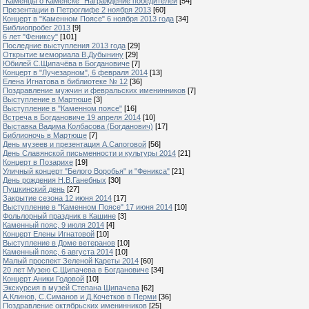
"Каменцы о Каменске" Награждение победителей
[54]
Презентации в Петроглифе 2 ноября 2013
[60]
Концерт в "Каменном Поясе" 6 ноября 2013 года
[34]
Библиопробег 2013
[9]
6 лет "Фениксу"
[101]
Последние выступления 2013 года
[29]
Открытие мемориала В.Дубынину
[29]
Юбилей С.Щипачёва в Богдановиче
[7]
Концерт в "Лучезарном", 6 февраля 2014
[13]
Елена Игнатова в библиотеке № 12
[36]
Поздравление мужчин и февральских именинников
[7]
Выступление в Мартюше
[3]
Выступление в "Каменном поясе"
[16]
Встреча в Богдановиче 19 апреля 2014
[10]
Выставка Вадима Колбасова (Богданович)
[17]
Библионочь в Мартюше
[7]
День музеев и презентация А.Сапоговой
[56]
День Славянской письменности и культуры 2014
[21]
Концерт в Позарихе
[19]
Уличный концерт "Белого Воробья" и "Феникса"
[21]
День рождения Н.В.Ганебных
[30]
Пушкинский день
[27]
Закрытие сезона 12 июня 2014
[17]
Выступление в "Каменном Поясе" 17 июня 2014
[10]
Фольлорный праздник в Кашине
[3]
Каменный пояс, 9 июля 2014
[4]
Концерт Елены Игнатовой
[10]
Выступление в Доме ветеранов
[10]
Каменный пояс, 6 августа 2014
[10]
Малый проспект Зеленой Кареты 2014
[60]
20 лет Музею С.Щипачева в Богдановиче
[34]
Концерт Аники Годовой
[10]
Экскурсия в музей Степана Щипачева
[62]
А.Клинов, С.Симанов и Д.Кочетков в Перми
[36]
Поздравление октябрьских именинников
[25]