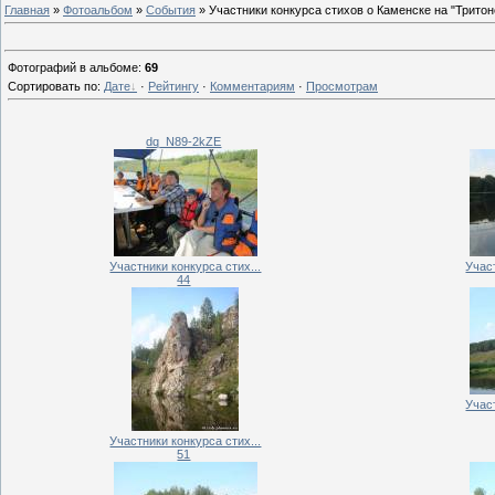
Главная
»
Фотоальбом
»
События
» Участники конкурса стихов о Каменске на "Тритон
Фотографий в альбоме
:
69
Сортировать по
:
Дате
·
Рейтингу
·
Комментариям
·
Просмотрам
dq_N89-2kZE
Участники конкурса стих...
Участ
44
Участ
Участники конкурса стих...
51