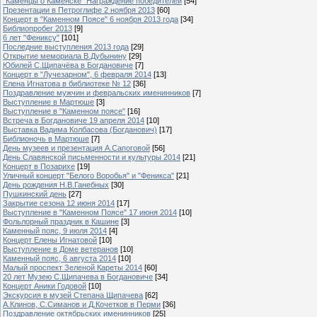
"Каменцы о Каменске" Награждение победителей
[54]
Презентации в Петроглифе 2 ноября 2013
[60]
Концерт в "Каменном Поясе" 6 ноября 2013 года
[34]
Библиопробег 2013
[9]
6 лет "Фениксу"
[101]
Последние выступления 2013 года
[29]
Открытие мемориала В.Дубынину
[29]
Юбилей С.Щипачёва в Богдановиче
[7]
Концерт в "Лучезарном", 6 февраля 2014
[13]
Елена Игнатова в библиотеке № 12
[36]
Поздравление мужчин и февральских именинников
[7]
Выступление в Мартюше
[3]
Выступление в "Каменном поясе"
[16]
Встреча в Богдановиче 19 апреля 2014
[10]
Выставка Вадима Колбасова (Богданович)
[17]
Библионочь в Мартюше
[7]
День музеев и презентация А.Сапоговой
[56]
День Славянской письменности и культуры 2014
[21]
Концерт в Позарихе
[19]
Уличный концерт "Белого Воробья" и "Феникса"
[21]
День рождения Н.В.Ганебных
[30]
Пушкинский день
[27]
Закрытие сезона 12 июня 2014
[17]
Выступление в "Каменном Поясе" 17 июня 2014
[10]
Фольлорный праздник в Кашине
[3]
Каменный пояс, 9 июля 2014
[4]
Концерт Елены Игнатовой
[10]
Выступление в Доме ветеранов
[10]
Каменный пояс, 6 августа 2014
[10]
Малый проспект Зеленой Кареты 2014
[60]
20 лет Музею С.Щипачева в Богдановиче
[34]
Концерт Аники Годовой
[10]
Экскурсия в музей Степана Щипачева
[62]
А.Клинов, С.Симанов и Д.Кочетков в Перми
[36]
Поздравление октябрьских именинников
[25]