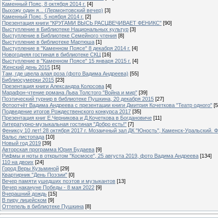
Каменный Пояс, 8 октября 2014 г.
[4]
Выхожу один я... (Лермонтовский вечер)
[3]
Каменный Пояс, 5 ноября 2014 г.
[2]
Презентация книги "КРУГАМИ ВЫСЬ РАСЦВЕЧИВАЕТ ФЕНИКС"
[90]
Выступление в Библиотеке Национальных культур
[3]
Выступление в Библиотеке Семейного чтения
[8]
Выступление в библиотеке Мартюша
[1]
Выступление в "Каменном Поясе" 8 декабря 2014 г.
[4]
Новогодняя гостиная в библиотеке СКЦ
[16]
Выступление в "Каменном Поясе" 15 января 2015 г.
[4]
Женский день 2015
[15]
Там, где цвела алая роза (фото Вадима Андреева)
[55]
Библиосумерки 2015
[23]
Презентация книги Александра Колосова
[4]
Марафон-чтение романа Льва Толстого "Война и мир"
[39]
Поэтический турнир в библиотеке Пушкина, 20 декабря 2015
[27]
Фотоотчёт Вадима Андреева с презентации книги Дмитрия Кочеткова "Театр одного"
[5
Подведение итогов Рождественского конкурса 2017
[35]
Презентация книг Е.Черникова и Д.Кочеткова в Богдановиче
[11]
Литературно-музыкальная гостиная "Добро есть!"
[7]
Фениксу 10 лет! 28 октября 2017 г. Мозаичный зал ДК "Юность", Каменск-Уральский. Ф
Вальс листопада
[10]
Новый год 2019
[39]
Авторская программа Юрия Будаева
[9]
Рифмы и ноты в открытом "Космосе", 25 августа 2019, фото Вадима Андреева
[134]
110 на двоих
[24]
Город Веры Кузьминой
[29]
Квартирник "День Поэзии"
[0]
Вечер памяти ушедших поэтов и музыкантов
[13]
Вечер накануне Победы - 8 мая 2022
[9]
Вчерашний дождь
[15]
В пиру лицейском
[9]
Оттепель в библиотеке Пушкина
[8]