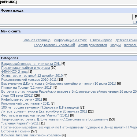
[
ФЕНИКС
]
Форма входа
В
Ст
Меню сайта
Главная страница
Информация о клубе
Стихи и проза
Детская комн
Город Каменск-Уральский
Архив документов
Форум
Фотоал
Categories
Бардовский концерт в тупичке за СКЦ
[6]
Презентация сайтов и журнала
[10]
ФЕНИКСУ 2 года
[1]
Открытие литгостиной 12 декабря 2010
[4]
Рождественский конкурс 2010-2011
[18]
Выступление Д.Кочеткова в библиотеке семейного чтения (10 июня 2011)
[6]
Пикник на Троицу (12 июня 2011)
[8]
Встреча с участниками Рифейских встреч в Библиотеке семейного чтения 26 июня 20
Лицо XXI века (2011)
[26]
Рифейские встречи - 2011
[6]
Колокольный фестиваль - 2011
[7]
100 лет со дня венчания П.Бажова и В.Иваницкой
[71]
Литературные чтения в Екатеринбурге 20 августа 2011
[22]
Фестиваль авторской песни "Август" (2011)
[8]
Творческая встреча с Д.Кочетковым и С.Симоновым в Богдановиче
[53]
"Зеленая Карета" - 2011
[11]
Поэтический марафон, экскурсия по Патриаршеему подворью и Вечер памяти Н.Мер
Встреча в Тюмени
[57]
Юбилей Наталии Никитиной-Ураловой
[6]