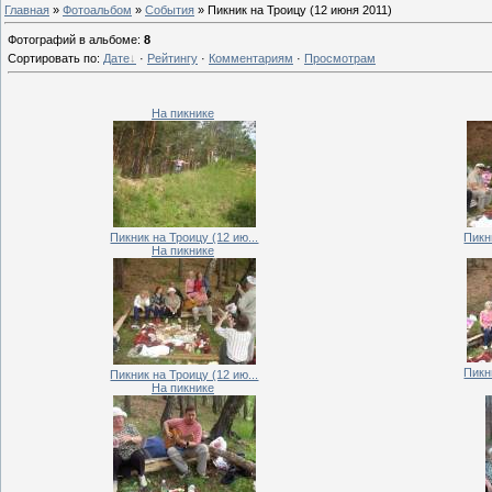
Главная
»
Фотоальбом
»
События
» Пикник на Троицу (12 июня 2011)
Фотографий в альбоме
:
8
Сортировать по
:
Дате
·
Рейтингу
·
Комментариям
·
Просмотрам
На пикнике
Пикник на Троицу (12 ию...
Пикн
На пикнике
Пикн
Пикник на Троицу (12 ию...
На пикнике