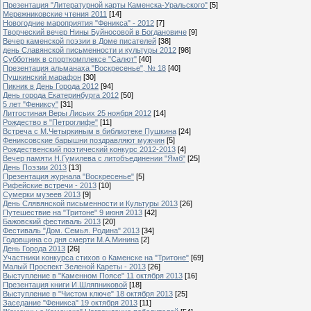
Презентация "Литературной карты Каменска-Уральского"
[5]
Мережниковские чтения 2011
[14]
Новогодние мароприятия "Феникса" - 2012
[7]
Творческий вечер Нины Буйносовой в Богдановиче
[9]
Вечер каменской поэзии в Доме писателей
[38]
день Славянской письменности и культуры 2012
[98]
Субботник в спорткомплексе "Салют"
[40]
Презентация альманаха "Воскресенье", № 18
[40]
Пушкинский марафон
[30]
Пикник в День Города 2012
[94]
День города Екатеринбурга 2012
[50]
5 лет "Фениксу"
[31]
Литгостиная Веры Лисьих 25 ноября 2012
[14]
Рождество в "Петроглифе"
[11]
Встреча с М.Четыркиным в библиотеке Пушкина
[24]
Фениксовские барышни поздравляют мужчин
[5]
Рождественский поэтический конкурс 2012-2013
[4]
Вечер памяти Н.Гумилева с литобъединении "Ямб"
[25]
День Поэзии 2013
[13]
Презентация журнала "Воскресенье"
[5]
Рифейские встречи - 2013
[10]
Сумерки музеев 2013
[9]
День Слявянской письменности и Культуры 2013
[26]
Путешествие на "Тритоне" 9 июня 2013
[42]
Бажовский фестиваль 2013
[20]
Фестиваль "Дом. Семья. Родина" 2013
[34]
Годовщина со дня смерти М.А.Минина
[2]
День Города 2013
[26]
Участники конкурса стихов о Каменске на "Тритоне"
[69]
Малый Проспект Зеленой Кареты - 2013
[26]
Выступление в "Каменном Поясе" 11 октября 2013
[16]
Презентация книги И.Шляпниковой
[18]
Выступление в "Чистом ключе" 18 октября 2013
[25]
Заседание "Феникса" 19 октября 2013
[11]