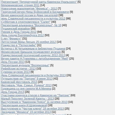
Презентация "Литературной карты Каменска-Уральского"
[5]
Мережниковские чтения 2011
[14]
Новогодние мароприятия "Феникса" - 2012
[7]
Творческий вечер Нины Буйносовой в Богдановиче
[9]
Вечер каменской поэзии в Доме писателей
[38]
день Славянской письменности и культуры 2012
[98]
Субботник в спорткомплексе "Салют"
[40]
Презентация альманаха "Воскресенье", № 18
[40]
Пушкинский марафон
[30]
Пикник в День Города 2012
[94]
День города Екатеринбурга 2012
[50]
5 лет "Фениксу"
[31]
Литгостиная Веры Лисьих 25 ноября 2012
[14]
Рождество в "Петроглифе"
[11]
Встреча с М.Четыркиным в библиотеке Пушкина
[24]
Фениксовские барышни поздравляют мужчин
[5]
Рождественский поэтический конкурс 2012-2013
[4]
Вечер памяти Н.Гумилева с литобъединении "Ямб"
[25]
День Поэзии 2013
[13]
Презентация журнала "Воскресенье"
[5]
Рифейские встречи - 2013
[10]
Сумерки музеев 2013
[9]
День Слявянской письменности и Культуры 2013
[26]
Путешествие на "Тритоне" 9 июня 2013
[42]
Бажовский фестиваль 2013
[20]
Фестиваль "Дом. Семья. Родина" 2013
[34]
Годовщина со дня смерти М.А.Минина
[2]
День Города 2013
[26]
Участники конкурса стихов о Каменске на "Тритоне"
[69]
Малый Проспект Зеленой Кареты - 2013
[26]
Выступление в "Каменном Поясе" 11 октября 2013
[16]
Презентация книги И.Шляпниковой
[18]
Выступление в "Чистом ключе" 18 октября 2013
[25]
Заседание "Феникса" 19 октября 2013
[11]