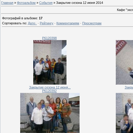
Главная
»
Фотоальбом
»
События
» Закрытие сезона 12 июня 2014
Кафе "экс
Фотографий в альбоме
:
17
Сортировать по
:
Дате
·
Рейтингу
·
Комментариям
·
Просмотрам
P6120398
Закрытие сезона 12 июня...
Закры
P6120392