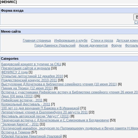
[
ФЕНИКС
]
Форма входа
В
Ст
Меню сайта
Главная страница
Информация о клубе
Стихи и проза
Детская комн
Город Каменск-Уральский
Архив документов
Форум
Фотоал
Categories
Бардовский концерт в тупичке за СКЦ
[6]
Презентация сайтов и журнала
[10]
ФЕНИКСУ 2 года
[1]
Открытие литгостиной 12 декабря 2010
[4]
Рождественский конкурс 2010-2011
[18]
Выступление Д.Кочеткова в библиотеке семейного чтения (10 июня 2011)
[6]
Пикник на Троицу (12 июня 2011)
[8]
Встреча с участниками Рифейских встреч в Библиотеке семейного чтения 26 июня 20
Лицо XXI века (2011)
[26]
Рифейские встречи - 2011
[6]
Колокольный фестиваль - 2011
[7]
100 лет со дня венчания П.Бажова и В.Иваницкой
[71]
Литературные чтения в Екатеринбурге 20 августа 2011
[22]
Фестиваль авторской песни "Август" (2011)
[8]
Творческая встреча с Д.Кочетковым и С.Симоновым в Богдановиче
[53]
"Зеленая Карета" - 2011
[11]
Поэтический марафон, экскурсия по Патриаршеему подворью и Вечер памяти Н.Мер
Встреча в Тюмени
[57]
Юбилей Наталии Никитиной-Ураловой
[6]