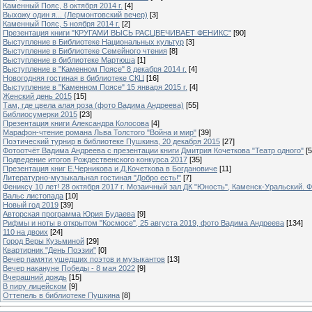
Каменный Пояс, 8 октября 2014 г.
[4]
Выхожу один я... (Лермонтовский вечер)
[3]
Каменный Пояс, 5 ноября 2014 г.
[2]
Презентация книги "КРУГАМИ ВЫСЬ РАСЦВЕЧИВАЕТ ФЕНИКС"
[90]
Выступление в Библиотеке Национальных культур
[3]
Выступление в Библиотеке Семейного чтения
[8]
Выступление в библиотеке Мартюша
[1]
Выступление в "Каменном Поясе" 8 декабря 2014 г.
[4]
Новогодняя гостиная в библиотеке СКЦ
[16]
Выступление в "Каменном Поясе" 15 января 2015 г.
[4]
Женский день 2015
[15]
Там, где цвела алая роза (фото Вадима Андреева)
[55]
Библиосумерки 2015
[23]
Презентация книги Александра Колосова
[4]
Марафон-чтение романа Льва Толстого "Война и мир"
[39]
Поэтический турнир в библиотеке Пушкина, 20 декабря 2015
[27]
Фотоотчёт Вадима Андреева с презентации книги Дмитрия Кочеткова "Театр одного"
[5
Подведение итогов Рождественского конкурса 2017
[35]
Презентация книг Е.Черникова и Д.Кочеткова в Богдановиче
[11]
Литературно-музыкальная гостиная "Добро есть!"
[7]
Фениксу 10 лет! 28 октября 2017 г. Мозаичный зал ДК "Юность", Каменск-Уральский. Ф
Вальс листопада
[10]
Новый год 2019
[39]
Авторская программа Юрия Будаева
[9]
Рифмы и ноты в открытом "Космосе", 25 августа 2019, фото Вадима Андреева
[134]
110 на двоих
[24]
Город Веры Кузьминой
[29]
Квартирник "День Поэзии"
[0]
Вечер памяти ушедших поэтов и музыкантов
[13]
Вечер накануне Победы - 8 мая 2022
[9]
Вчерашний дождь
[15]
В пиру лицейском
[9]
Оттепель в библиотеке Пушкина
[8]