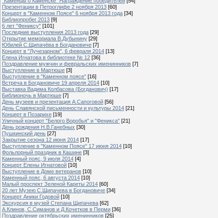
"Каменцы о Каменске" Награждение победителей
[54]
Презентации в Петроглифе 2 ноября 2013
[60]
Концерт в "Каменном Поясе" 6 ноября 2013 года
[34]
Библиопробег 2013
[9]
6 лет "Фениксу"
[101]
Последние выступления 2013 года
[29]
Открытие мемориала В.Дубынину
[29]
Юбилей С.Щипачёва в Богдановиче
[7]
Концерт в "Лучезарном", 6 февраля 2014
[13]
Елена Игнатова в библиотеке № 12
[36]
Поздравление мужчин и февральских именинников
[7]
Выступление в Мартюше
[3]
Выступление в "Каменном поясе"
[16]
Встреча в Богдановиче 19 апреля 2014
[10]
Выставка Вадима Колбасова (Богданович)
[17]
Библионочь в Мартюше
[7]
День музеев и презентация А.Сапоговой
[56]
День Славянской письменности и культуры 2014
[21]
Концерт в Позарихе
[19]
Уличный концерт "Белого Воробья" и "Феникса"
[21]
День рождения Н.В.Ганебных
[30]
Пушкинский день
[27]
Закрытие сезона 12 июня 2014
[17]
Выступление в "Каменном Поясе" 17 июня 2014
[10]
Фольлорный праздник в Кашине
[3]
Каменный пояс, 9 июля 2014
[4]
Концерт Елены Игнатовой
[10]
Выступление в Доме ветеранов
[10]
Каменный пояс, 6 августа 2014
[10]
Малый проспект Зеленой Кареты 2014
[60]
20 лет Музею С.Щипачева в Богдановиче
[34]
Концерт Аники Годовой
[10]
Экскурсия в музей Степана Щипачева
[62]
А.Клинов, С.Симанов и Д.Кочетков в Перми
[36]
Поздравление октябрьских именинников
[25]